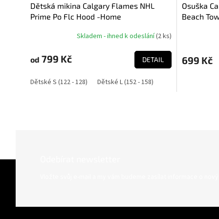
Dětská mikina Calgary Flames NHL
Osuška Ca
Prime Po Flc Hood -Home
Beach Tow
Skladem - ihned k odeslání
(
2 ks
)
799 Kč
699 Kč
od
DETAIL
Dětské S (122 - 128)
Dětské L (152 - 158)
Odebírat newsletter
Z
á
Vložte svůj e-mail a my vám budeme zasílat informace o nov
p
a
t
í