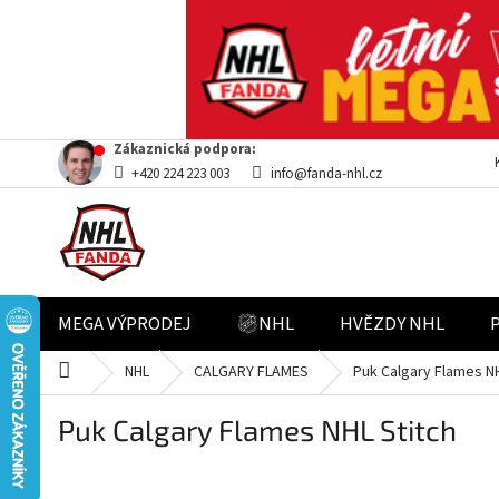
Přejít
Zákaznická podpora:
na
+420 224 223 003
info@fanda-nhl.cz
obsah
MEGA VÝPRODEJ
NHL
HVĚZDY NHL
Domů
NHL
CALGARY FLAMES
Puk Calgary Flames NH
Puk Calgary Flames NHL Stitch