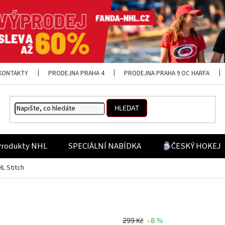
KONTAKTY
PRODEJNA PRAHA 4
PRODEJNA PRAHA 9 OC HARFA
HLEDAT
Produkty NHL
SPECIÁLNÍ NABÍDKA
ČESKÝ HOKEJ
L Stitch
299 Kč
–8 %