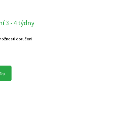
í 3 - 4 týdny
Možnosti doručení
íku