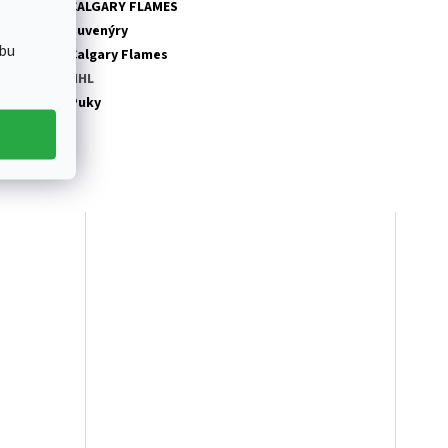
tegorie
:
CALGARY FLAMES
tegorie
:
Suvenýry
bu
ub NHL
:
Calgary Flames
ga
:
NHL
odukt
:
Puky