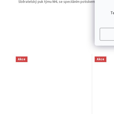
Sběratelský puk týmu NHL se speciláním potiskem barev týmu a
T
Akce
Akce