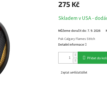
275 Kč
Měrná
Skladem v USA - dodán
cena:
Můžeme doručit do:
7. 9. 2026
Puk Calgary Flames Stitch
Detailní informace
Přidat do koš
Zeptat se
Hlídat
Sdílet