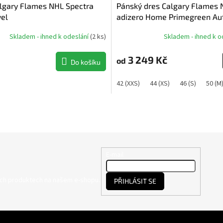
lgary Flames NHL Spectra
Pánský dres Calgary Flames
el
adizero Home Primegreen Au
Pro
Skladem - ihned k odeslání
(
2 ks
)
Skladem - ihned k o
3 249 Kč
od
Do košíku
42 (XXS)
44 (XS)
46 (S)
50 (M
E-mail
ých produktech na našem e-shopu.
PŘIHLÁSIT SE