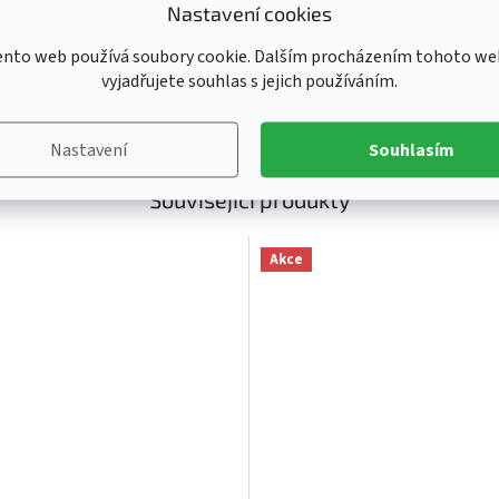
 loga na přední straně
Ka
Nastavení cookies
Ka
ento web používá soubory cookie. Dalším procházením tohoto we
Kl
vyjadřujete souhlas s jejich používáním.
Li
Pr
Nastavení
Souhlasím
Související produkty
Akce