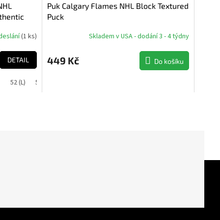
 NHL
Puk Calgary Flames NHL Block Textured
thentic
Puck
deslání
(
1 ks
)
Skladem v USA - dodání 3 - 4 týdny
449 Kč
DETAIL
Do košíku
)
52 (L)
54 (XL)
56 (XXL)
60 (XXXL)