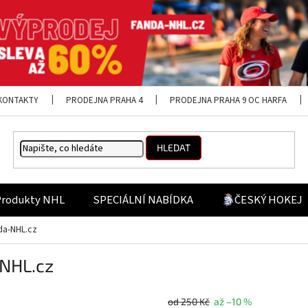
KONTAKTY
PRODEJNA PRAHA 4
PRODEJNA PRAHA 9 OC HARFA
HLEDAT
Produkty NHL
SPECIÁLNÍ NABÍDKA
ČESKÝ HOKEJ
da-NHL.cz
-NHL.cz
od 250 Kč
až –10 %