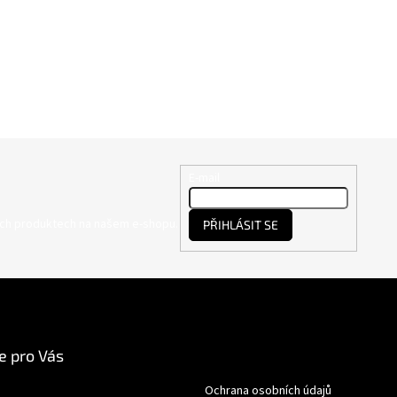
E-mail
ých produktech na našem e-shopu.
PŘIHLÁSIT SE
e pro Vás
Ochrana osobních údajů