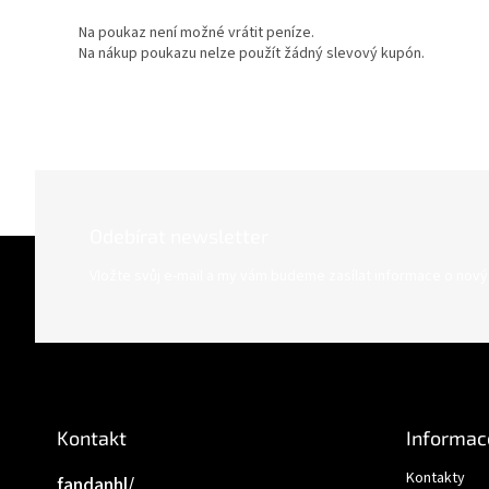
Na poukaz není možné vrátit peníze.
Na nákup poukazu nelze použít žádný slevový kupón.
Odebírat newsletter
Z
á
Vložte svůj e-mail a my vám budeme zasílat informace o nov
p
a
t
í
Kontakt
Informac
Kontakty
fandanhl/