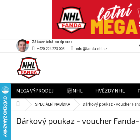
Přejít
Zákaznická podpora:
na
+420 224 223 003
info@fanda-nhl.cz
obsah
MEGA VÝPRODEJ
NHL
HVĚZDY NHL
Domů
SPECIÁLNÍ NABÍDKA
Dárkový poukaz - voucher Fan
Dárkový poukaz - voucher Fanda