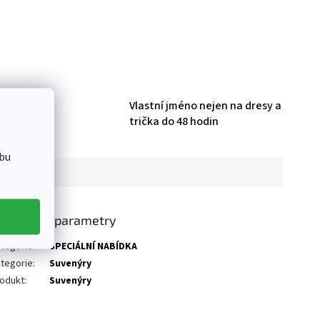
HL produktů
Vlastní jméno nejen na dresy a
trička do 48 hodin
bu
oplňkové parametry
tegorie
:
SPECIÁLNÍ NABÍDKA
tegorie
:
Suvenýry
odukt
:
Suvenýry