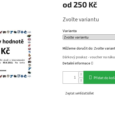
od
250 Kč
Měrná
Zvolte variantu
cena:
Varianta
Můžeme doručit do:
Zvolte varian
Dárkový poukaz - voucher na náku
Detailní informace
Přidat do koš
Zeptat se
Hlídat
Sdílet