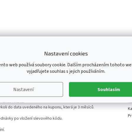
Přes 65 000 kusů N
Dvě prodejny v ČR
ihned skladem
Nastavení cookies
ento web používá soubory cookie. Dalším procházením tohoto we
vyjadřujete souhlas s jejich používáním.
Nastavení
Souhlasím
D
 Fanda-NHL.cz.
Ka
koli do data uvedeného na kuponu, která je 3 měsíců.
Ka
Pr
dnávky po vložení slevového kódu.
ní.