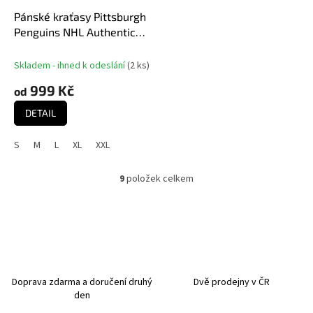
Pánské kraťasy Pittsburgh
Penguins NHL Authentic
Rinkside Performance
Skladem - ihned k odeslání
(
2 ks
)
999 Kč
od
DETAIL
S
M
L
XL
XXL
9
položek celkem
O
v
l
á
d
a
c
í
Doprava zdarma a doručení druhý
Dvě prodejny v ČR
p
den
r