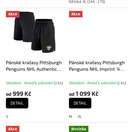
hvězdiček.
Dětské XL (164 - 170)
Akce
Akce
Pánské kraťasy Pittsburgh
Pánské kraťasy Pittsburgh
Penguins NHL Authentic
Penguins NHL Imprint ’47
Rinkside Performance
HELIX Shorts
Skladem - ihned k odeslání
(
2 ks
)
Skladem - ihned k odeslání
(
1 ks
)
999 Kč
1 099 Kč
od
od
DETAIL
DETAIL
S
M
XL
Akce
Novinka