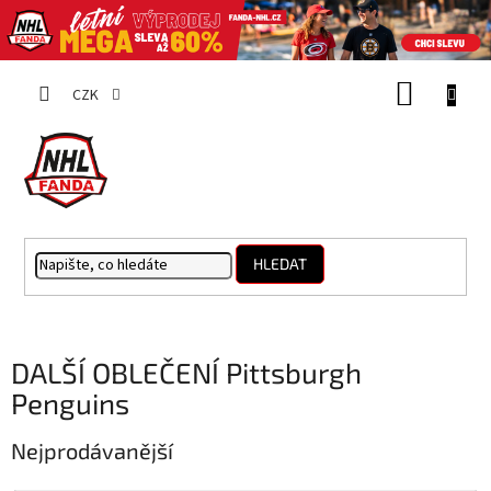
Přejít
NÁKUP
na
CZK
obsah
KOŠÍK
HLEDAT
DALŠÍ OBLEČENÍ Pittsburgh
Penguins
Nejprodávanější