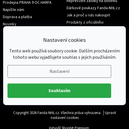
nepřevzetí zásilky na dobírku
Prodejna PRAHA 9 OC HARFA
Dárkové poukazy Fanda-NHL.cz
Napište nám
Jak a proč u nás nakoupit
Doprava a platba
Produkty z oficiálního
Novinky
shop.nhl.com
Hodnocení obchodu
Velikosti
Obchodní podmínky
Nastavení cookies
Výměna nebo vrácení zboží
Tento web používá soubory cookie. Dalším procházením
tohoto webu vyjadřujete souhlas s jejich používáním.
Nastavení
Souhlasím
Copyright 2026
Fanda-NHL.cz
. Všechna práva vyhrazena.
Upravit
nastavení cookies
Vytvořil Shoptet Premium