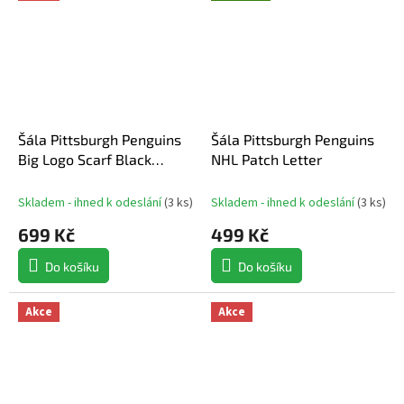
Šála Pittsburgh Penguins
Šála Pittsburgh Penguins
Big Logo Scarf Black
NHL Patch Letter
Yellow
Skladem - ihned k odeslání
(
3 ks
)
Skladem - ihned k odeslání
(
3 ks
)
699 Kč
499 Kč
Do košíku
Do košíku
Akce
Akce