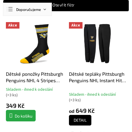
Ř
Otevřít filtr
Doporučujeme
a
z
Nejlevnější
V
e
Akce
Akce
ý
n
Nejdražší
p
í
Nejprodávanější
i
p
s
r
Abecedně
p
o
r
d
o
u
d
Dětské ponožky Pittsburgh
Dětské tepláky Pittsburgh
k
u
Penguins NHL 4 Stripes
Penguins NHL Instant Hit
t
k
Crew
Fleece Pant
ů
Skladem - ihned k odeslání
t
Průměrné
Skladem - ihned k odeslání
(
>3 ks
)
hodnocení
ů
(
>3 ks
)
produktu
349 Kč
je
649 Kč
od
5,0
Do košíku
DETAIL
z
5