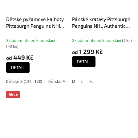
Dětské pyžamové kalhoty
Pánské kraťasy Pittsburgh
Pittsburgh Penguins NHL
Penguins NHL Authentic
Team Colored Printed Pant
Pro Rink Performance
Short
Skladem - ihned k odeslání
Skladem - ihned k odeslání
(
1 ks
)
(
>3 ks
)
1 299 Kč
od
449 Kč
od
DETAIL
DETAIL
Dětské S (122 - 128)
Dětské M (140 - 146)
M
L
XL
Dětské L (152 - 158)
Dě
Akce