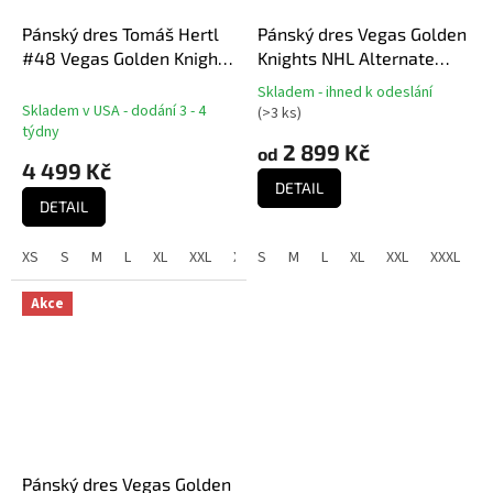
Pánský dres Tomáš Hertl
Pánský dres Vegas Golden
#48 Vegas Golden Knights
Knights NHL Alternate
NHL Fanatics Breakaway
Premier Breakaway Jersey
Skladem - ihned k odeslání
Průměrné
Gold Home
- Gold
Skladem v USA - dodání 3 - 4
(
>3 ks
)
hodnocení
týdny
produktu
2 899 Kč
od
4 499 Kč
je
5,0
DETAIL
DETAIL
z
5
hvězdiček.
XS
S
M
L
XL
XXL
XXXL
S
M
L
XL
XXL
XXXL
Akce
Pánský dres Vegas Golden