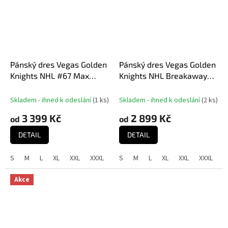
Pánský dres Vegas Golden
Pánský dres Vegas Golden
Knights NHL #67 Max
Knights NHL Breakaway
Pacioretty Breakaway
Away Jersey
Alternate Jersey
Skladem - ihned k odeslání
(
1 ks
)
Skladem - ihned k odeslání
(
2 ks
)
3 399 Kč
2 899 Kč
od
od
DETAIL
DETAIL
S
M
L
XL
XXL
XXXL
S
M
L
XL
XXL
XXXL
Akce