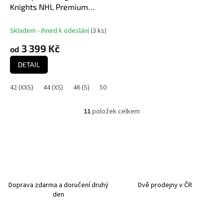
Knights NHL Premium
Home Jersey
Skladem - ihned k odeslání
(
3 ks
)
3 399 Kč
od
DETAIL
42 (XXS)
44 (XS)
46 (S)
50 (M)
52 (L)
54 (XL)
56 (XXL)
11
položek celkem
O
v
l
á
d
a
c
í
Doprava zdarma a doručení druhý
Dvě prodejny v ČR
p
den
r
v
k