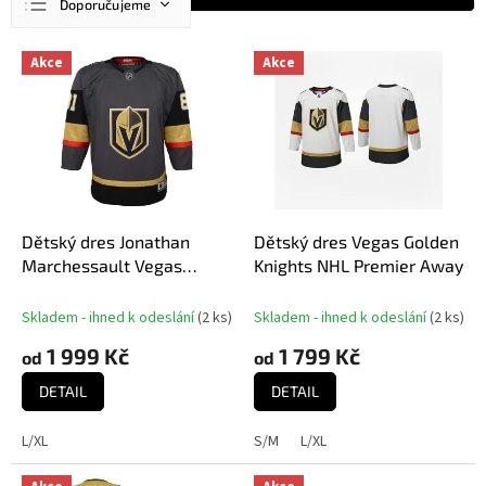
Doporučujeme
a
z
Nejlevnější
V
e
Akce
Akce
ý
n
Nejdražší
p
í
Nejprodávanější
i
p
s
r
Abecedně
p
o
r
d
o
u
d
Dětský dres Jonathan
Dětský dres Vegas Golden
k
u
Marchessault Vegas
Knights NHL Premier Away
t
k
Golden Knights NHL
ů
t
Premier Home
Skladem - ihned k odeslání
(
2 ks
)
Skladem - ihned k odeslání
(
2 ks
)
ů
1 999 Kč
1 799 Kč
od
od
DETAIL
DETAIL
L/XL
S/M
L/XL