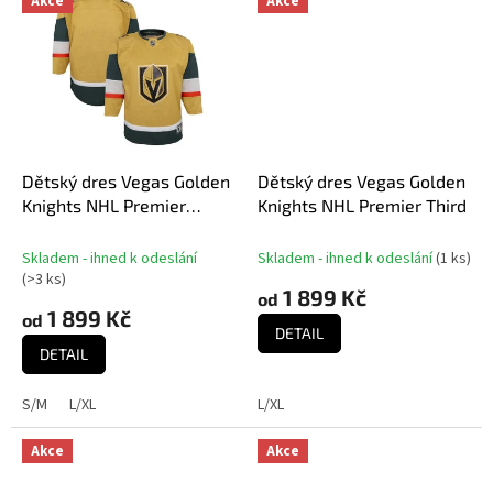
Akce
Akce
Dětský dres Vegas Golden
Dětský dres Vegas Golden
Knights NHL Premier
Knights NHL Premier Third
Home
Skladem - ihned k odeslání
Skladem - ihned k odeslání
(
1 ks
)
(
>3 ks
)
1 899 Kč
od
1 899 Kč
od
DETAIL
DETAIL
S/M
L/XL
L/XL
Akce
Akce