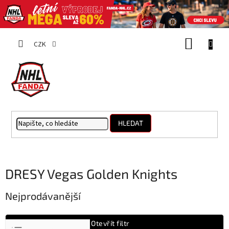
Přejít
NÁKUP
na
CZK
obsah
KOŠÍK
HLEDAT
DRESY Vegas Golden Knights
Nejprodávanější
Ř
Otevřít filtr