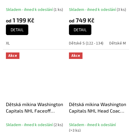
Imprint ’47 BURNSIDE
Blueliner Crew Neck
Hood Fall Navy
Skladem - ihned k odeslání
(
1 ks
)
Skladem - ihned k odeslání
(
3 ks
)
1 199 Kč
749 Kč
od
od
DETAIL
DETAIL
XL
Dětské S (122 - 134)
Dětské M (13
Akce
Akce
Dětská mikina Washington
Dětská mikina Washington
Capitals NHL Faceoff
Capitals NHL Head Coach
Colorblocked Fleece Full-
Hoody
Zip
Skladem - ihned k odeslání
(
2 ks
)
Skladem - ihned k odeslání
(
>3 ks
)