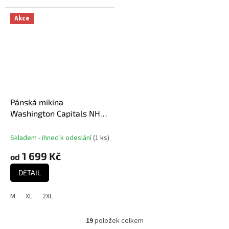
Akce
Pánská mikina
Washington Capitals NHL
Head Coach Hoodie
Current Logo
Skladem - ihned k odeslání
(
1 ks
)
1 699 Kč
od
DETAIL
M
XL
2XL
19
položek celkem
O