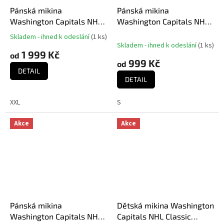
Pánská mikina
Pánská mikina
Washington Capitals NHL
Washington Capitals NHL
2017 CCM Jersey Pullover
Center Ice Quarter-Zip
Skladem - ihned k odeslání
(
1 ks
)
Průměrné
Hoodie blue
Baselayer
Skladem - ihned k odeslání
(
1 ks
)
hodnocení
1 999 Kč
od
produktu
999 Kč
od
je
DETAIL
5,0
DETAIL
z
5
XXL
S
hvězdiček.
Akce
Akce
Pánská mikina
Dětská mikina Washington
Washington Capitals NHL
Capitals NHL Classic