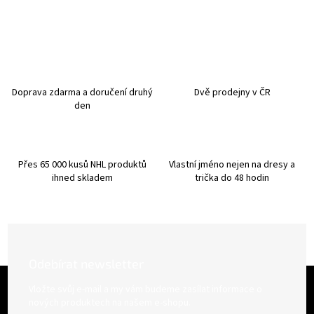
v
l
á
d
a
c
í
Doprava zdarma a doručení druhý
Dvě prodejny v ČR
p
den
r
v
k
y
Přes 65 000 kusů NHL produktů
Vlastní jméno nejen na dresy a
v
ihned skladem
trička do 48 hodin
ý
p
i
s
u
Odebírat newsletter
Z
á
Vložte svůj e-mail a my vám budeme zasílat informace o
p
nových produktech na našem e-shopu.