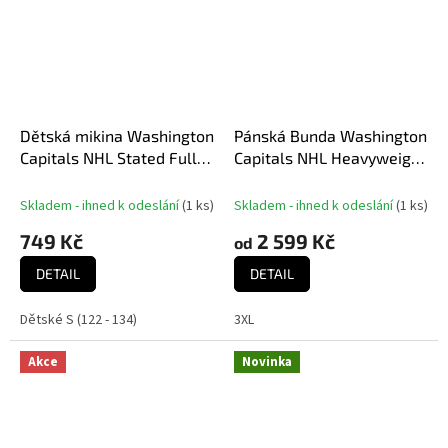
Dětská mikina Washington
Pánská Bunda Washington
Capitals NHL Stated Full
Capitals NHL Heavyweight
Zip Hoodie
Satin Jacket
Skladem - ihned k odeslání
(
1 ks
)
Skladem - ihned k odeslání
(
1 ks
)
749 Kč
2 599 Kč
od
DETAIL
DETAIL
Dětské S (122 - 134)
3XL
Akce
Novinka