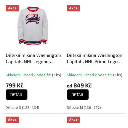
Akce
Akce
Dětská mikina Washington
Dětská mikina Washington
Capitals NHL Legends
Capitals NHL Prime Logo
Crew Neck Pullover
Pullover Fleece
Skladem - ihned k odeslání
(
2 ks
)
Skladem - ihned k odeslání
(
1 ks
)
799 Kč
849 Kč
od
DETAIL
DETAIL
Dětské S (122 - 134)
Dětské M (136 - 152)
Akce
Akce