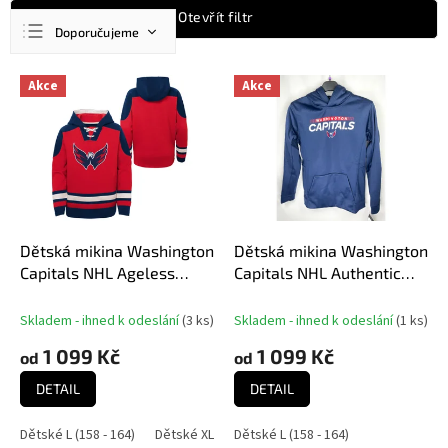
Ř
Otevřít filtr
Doporučujeme
a
z
Nejlevnější
V
e
Akce
Akce
ý
n
Nejdražší
p
í
Nejprodávanější
i
p
s
r
Abecedně
p
o
r
d
o
u
d
Dětská mikina Washington
Dětská mikina Washington
k
u
Capitals NHL Ageless
Capitals NHL Authentic
t
k
Must-Have Home
Pro Hood Po Hoodie
ů
t
Skladem - ihned k odeslání
(
3 ks
)
Skladem - ihned k odeslání
(
1 ks
)
ů
1 099 Kč
1 099 Kč
od
od
DETAIL
DETAIL
Dětské L (158 - 164)
Dětské XL (170 - 176)
Dětské L (158 - 164)