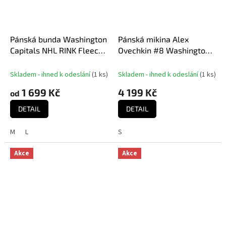
Pánská bunda Washington
Pánská mikina Alex
Capitals NHL RINK Fleece
Ovechkin #8 Washington
Jacket Athletic Navy-
Capitals NHL '47 Black
Athletic Navy
Player Name & Number
Skladem - ihned k odeslání
(
1 ks
)
Skladem - ihned k odeslání
(
1 ks
)
Sweep Check
1 699 Kč
4 199 Kč
od
DETAIL
DETAIL
M
L
S
Akce
Akce