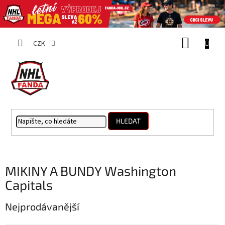
Přejít
NÁKUP
na
CZK
obsah
KOŠÍK
HLEDAT
MIKINY A BUNDY Washington
Capitals
Nejprodávanější