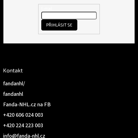
a
t
E-mail
í
PŘIHLÁSIT SE
Kontakt
fandanhl/
fandanhl
Fanda-NHL.cz na FB
+420 606 024 003
+420 224 223 003
info
@
fanda-nhl.cz