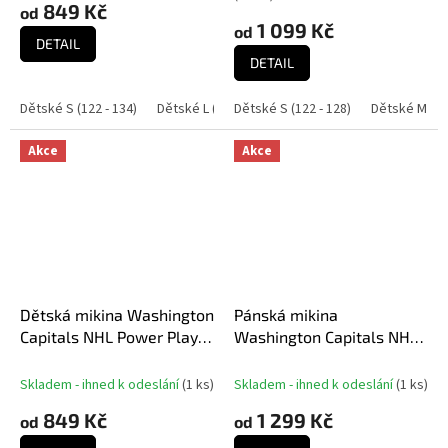
849 Kč
od
1 099 Kč
od
DETAIL
DETAIL
Dětské S (122 - 134)
Dětské L (158 - 164)
Dětské S (122 - 128)
Dětské XL (170 - 176)
Dětské M (14
Akce
Akce
Dětská mikina Washington
Pánská mikina
Capitals NHL Power Play
Washington Capitals NHL
Raglan Pullover
A/LS Hoodie
Skladem - ihned k odeslání
(
1 ks
)
Skladem - ihned k odeslání
(
1 ks
)
849 Kč
1 299 Kč
od
od