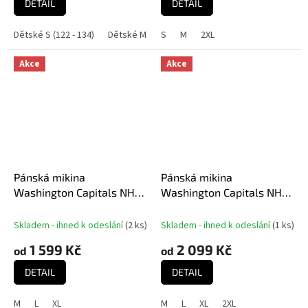
DETAIL
DETAIL
Dětské S (122 - 134)
Dětské M (136 - 152)
S
M
2XL
Dětské L (158 - 164)
Dě
Akce
Akce
Pánská mikina
Pánská mikina
Washington Capitals NHL
Washington Capitals NHL
Authentic Pro Rink Poly
Head Coach Hoodie
Fleece POH
Skladem - ihned k odeslání
(
2 ks
)
Skladem - ihned k odeslání
(
1 ks
)
1 599 Kč
2 099 Kč
od
od
DETAIL
DETAIL
M
L
XL
M
L
XL
2XL