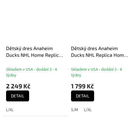
Dětský dres Anaheim
Dětský dres Anaheim
Ducks NHL Home Replica
Ducks NHL Replica Home
Jersey - Orange
Jersey
Skladem v USA - dodání 3 - 4
Skladem v USA - dodání 3 - 4
týdny
týdny
2 249 Kč
1 799 Kč
DETAIL
DETAIL
L/XL
S/M
L/XL