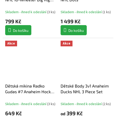
Truck Black
Skladem - ihned k odeslání
(
3 ks
)
Skladem - ihned k odeslání
(
1 ks
)
799 Kč
1 499 Kč
Do košíku
Do košíku
Akce
Akce
Dětská mikina Radko
Dětské Body 3v1 Anaheim
Gudas #7 Anaheim Hockey
Ducks NHL 3 Piece Set
Town Exclusive Collection
(Anaheim Ducks NHL)
Skladem - ihned k odeslání
(
3 ks
)
Skladem - ihned k odeslání
(
2 ks
)
649 Kč
399 Kč
od