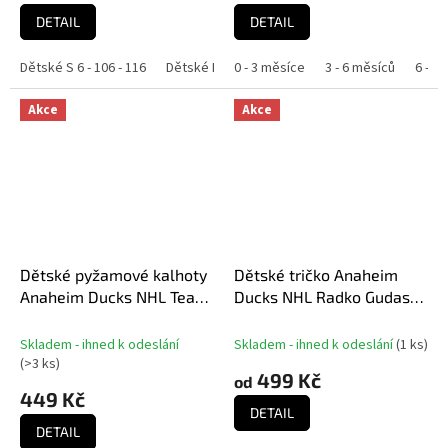
DETAIL
DETAIL
Dětské S 6 - 106 - 116
Dětské M 8 - 118 - 128
0 - 3 měsíce
Dětské L 10 - 130 - 140
3 - 6 měsíců
6 - 9
Akce
Akce
Dětské pyžamové kalhoty
Dětské tričko Anaheim
Anaheim Ducks NHL Team
Ducks NHL Radko Gudas
Colored Printed Pant
#7 Trust WHT 500 Level
Skladem - ihned k odeslání
Skladem - ihned k odeslání
(
1 ks
)
(
>3 ks
)
499 Kč
od
449 Kč
DETAIL
DETAIL