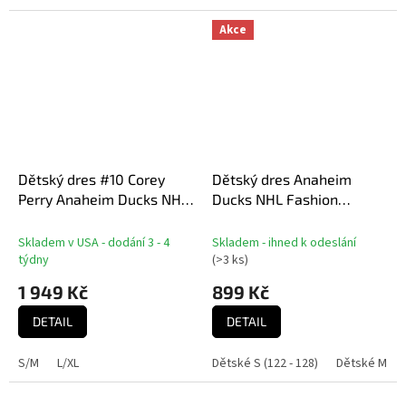
Akce
Dětský dres #10 Corey
Dětský dres Anaheim
Perry Anaheim Ducks NHL
Ducks NHL Fashion
Replica Home Jersey
Hockey Jersey
Skladem v USA - dodání 3 - 4
Skladem - ihned k odeslání
týdny
(
>3 ks
)
1 949 Kč
899 Kč
DETAIL
DETAIL
S/M
L/XL
Dětské S (122 - 128)
Dětské M (14