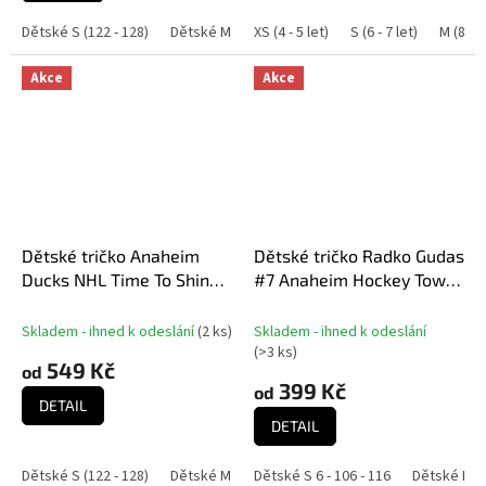
Dětské S (122 - 128)
Dětské M (140 - 146)
XS (4 - 5 let)
Dětské L (152 - 158)
S (6 - 7 let)
M (8 - 9
Dě
Akce
Akce
Dětské tričko Anaheim
Dětské tričko Radko Gudas
Ducks NHL Time To Shine
#7 Anaheim Hockey Town
Cnk Mw Tee
Exclusive Collection
(Anaheim Ducks NHL)
Skladem - ihned k odeslání
(
2 ks
)
Skladem - ihned k odeslání
(
>3 ks
)
549 Kč
od
399 Kč
od
DETAIL
DETAIL
Dětské S (122 - 128)
Dětské M (140 - 146)
Dětské S 6 - 106 - 116
Dětské L (152 - 158)
Dětské M 8 
Dě