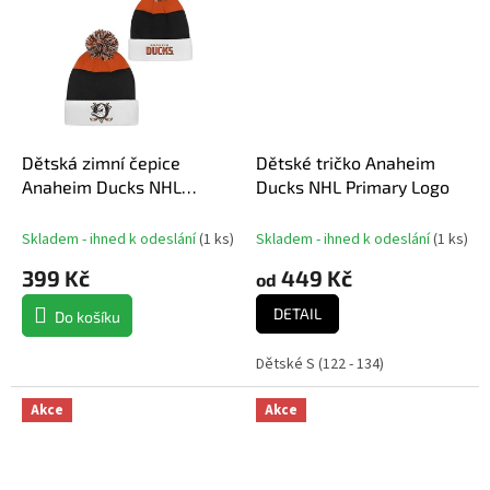
Dětská zimní čepice
Dětské tričko Anaheim
Anaheim Ducks NHL
Ducks NHL Primary Logo
Essentials Cuffed Knit W
Pom
Skladem - ihned k odeslání
(
1 ks
)
Skladem - ihned k odeslání
(
1 ks
)
399 Kč
449 Kč
od
DETAIL
Do košíku
Dětské S (122 - 134)
Akce
Akce