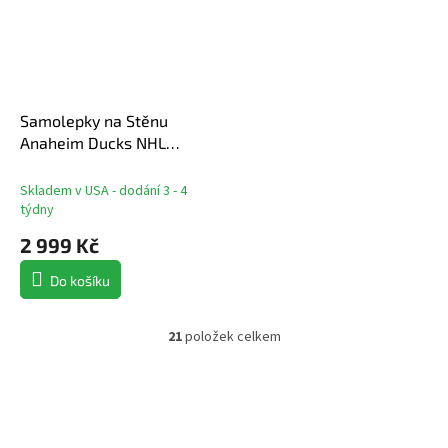
Samolepky na Stěnu
Anaheim Ducks NHL
Repositionable Street
Signs Wall Decal Set
Skladem v USA - dodání 3 - 4
týdny
2 999 Kč
Do košíku
21
položek celkem
O
v
l
á
d
a