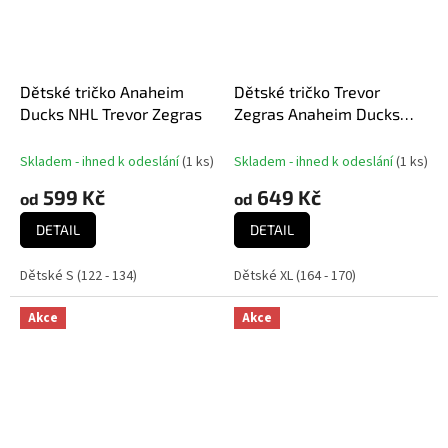
Dětské tričko Anaheim
Dětské tričko Trevor
Ducks NHL Trevor Zegras
Zegras Anaheim Ducks
NHL Flat Name & Number
Ctn Tee
Skladem - ihned k odeslání
(
1 ks
)
Skladem - ihned k odeslání
(
1 ks
)
599 Kč
649 Kč
od
od
DETAIL
DETAIL
Dětské S (122 - 134)
Dětské XL (164 - 170)
Akce
Akce