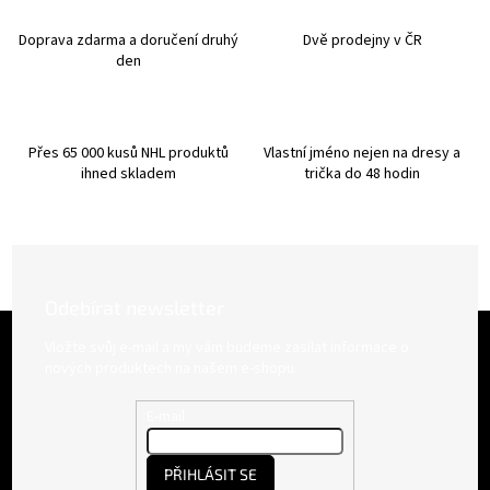
c
í
Doprava zdarma a doručení druhý
Dvě prodejny v ČR
p
den
r
v
k
y
Přes 65 000 kusů NHL produktů
Vlastní jméno nejen na dresy a
v
ihned skladem
trička do 48 hodin
ý
p
i
s
u
Odebírat newsletter
Z
á
Vložte svůj e-mail a my vám budeme zasílat informace o
p
nových produktech na našem e-shopu.
a
t
E-mail
í
PŘIHLÁSIT SE