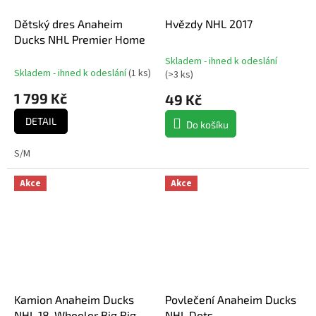
Dětský dres Anaheim
Hvězdy NHL 2017
Ducks NHL Premier Home
Skladem - ihned k odeslání
Průměrné
Skladem - ihned k odeslání
(
1 ks
)
(
>3 ks
)
hodnocení
1 799 Kč
produktu
49 Kč
je
DETAIL
5,0
Do košíku
z
5
S/M
hvězdiček.
Akce
Akce
Kamion Anaheim Ducks
Povlečení Anaheim Ducks
NHL 18-Wheeler Big Rig
NHL Dots