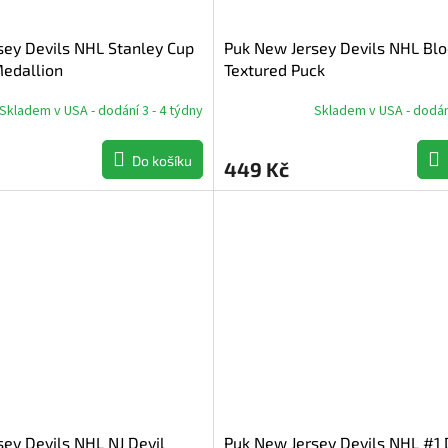
sey Devils NHL Stanley Cup
Puk New Jersey Devils NHL Blo
Medallion
Textured Puck
Skladem v USA - dodání 3 - 4 týdny
Skladem v USA - dodání
Do košíku
449 Kč
ey Devils NHL NJ Devil
Puk New Jersey Devils NHL #1