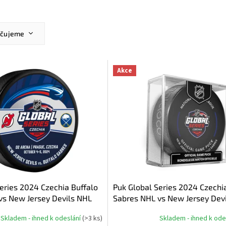
učujeme
ější
žší
Akce
dávanější
dně
eries 2024 Czechia Buffalo
Puk Global Series 2024 Czechi
vs New Jersey Devils NHL
Sabres NHL vs New Jersey Dev
o
Official Game Puck
Skladem - ihned k odeslání
(
>3 ks
)
Skladem - ihned k ode