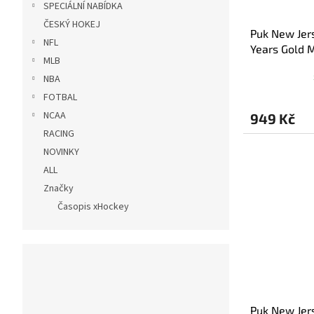
SPECIÁLNÍ NABÍDKA
ČESKÝ HOKEJ
Puk New Jer
NFL
Years Gold 
MLB
NBA
FOTBAL
NCAA
949 Kč
RACING
NOVINKY
ALL
Značky
Časopis xHockey
Puk New Jers