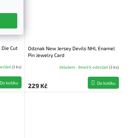
 Die Cut
Odznak New Jersey Devils NHL Enamel
Pin Jewelry Card
deslání
(
3 ks
)
Skladem - ihned k odeslání
(
3 ks
)
Do košíku
Do košíku
229 Kč