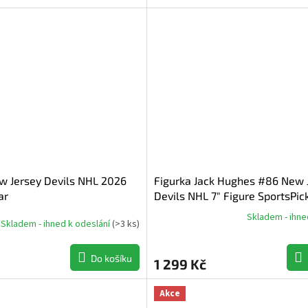
w Jersey Devils NHL 2026
Figurka Jack Hughes #86 New 
ar
Devils NHL 7" Figure SportsPic
Jersey
Skladem - ihne
Skladem - ihned k odeslání
(
>3 ks
)
Průměrné
hodnocení
produktu
Do košíku
1 299 Kč
je
5,0
z
Akce
5