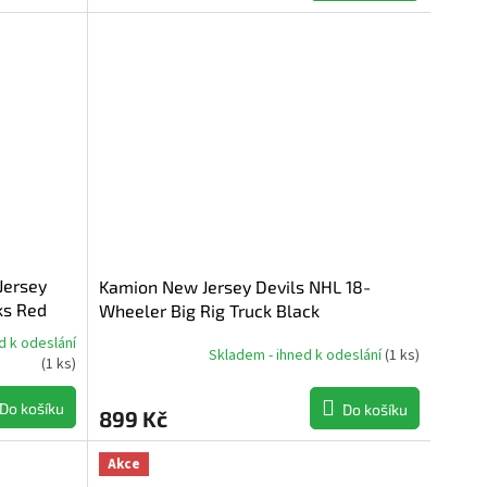
Jersey
Kamion New Jersey Devils NHL 18-
ks Red
Wheeler Big Rig Truck Black
d k odeslání
Skladem - ihned k odeslání
(
1 ks
)
(
1 ks
)
Do košíku
Do košíku
899 Kč
Akce