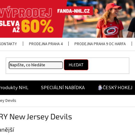
KONTAKTY
PRODEJNA PRAHA 4
PRODEJNA PRAHA 9 OC HARFA
HLEDAT
Produkty NHL
SPECIÁLNÍ NABÍDKA
ČESKÝ HOKEJ
ey Devils
Y New Jersey Devils
nější