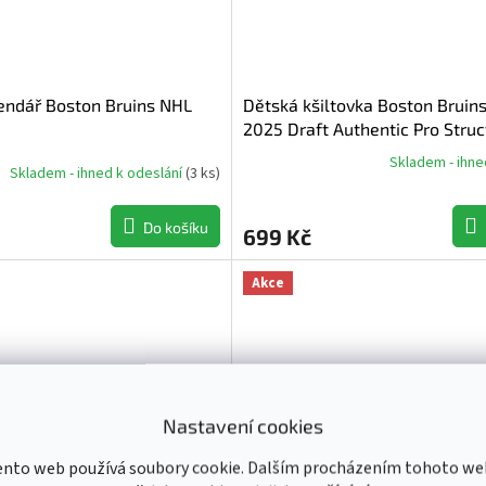
endář Boston Bruins NHL
Dětská kšiltovka Boston Bruin
2025 Draft Authentic Pro Stru
Adjustable Meshback Draft Po
Skladem - ihne
Skladem - ihned k odeslání
(
3 ks
)
Průměrné
hodnocení
produktu
Do košíku
699 Kč
je
5,0
z
Akce
5
hvězdiček.
Nastavení cookies
ento web používá soubory cookie. Dalším procházením tohoto we