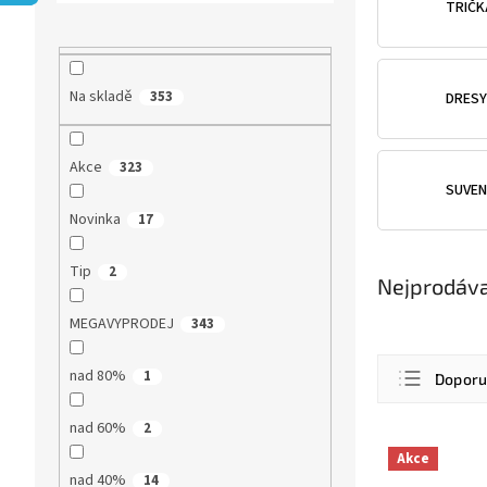
r
TRIČK
a
n
n
Na skladě
353
DRESY
í
p
a
Akce
323
n
SUVEN
e
l
Novinka
17
Tip
2
Nejprodáva
MEGAVYPRODEJ
343
Ř
nad 80%
1
Dopor
a
z
Nejlevn
nad 60%
2
e
V
n
Nejdra
Akce
ý
nad 40%
í
14