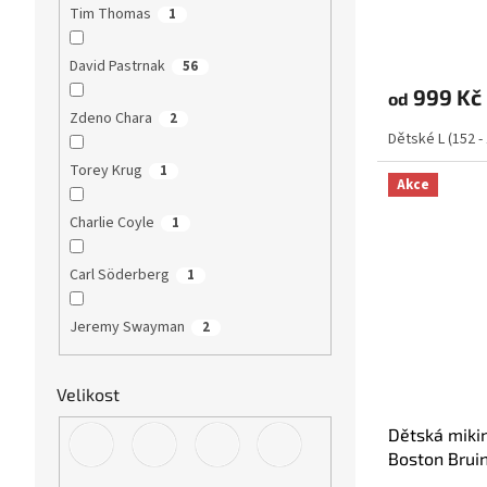
Tim Thomas
1
David Pastrnak
56
999 Kč
od
Zdeno Chara
2
Dětské L (152 -
Torey Krug
1
Akce
Charlie Coyle
1
Carl Söderberg
1
Jeremy Swayman
2
Velikost
Dětská miki
Boston Bruin
Hood