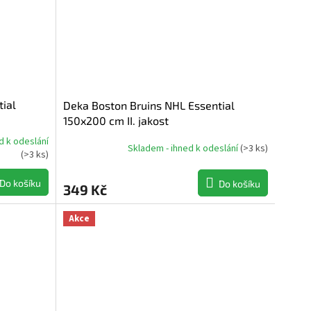
ial
Deka Boston Bruins NHL Essential
150x200 cm II. jakost
d k odeslání
Skladem - ihned k odeslání
(
>3 ks
)
(
>3 ks
)
Do košíku
Do košíku
349 Kč
Akce