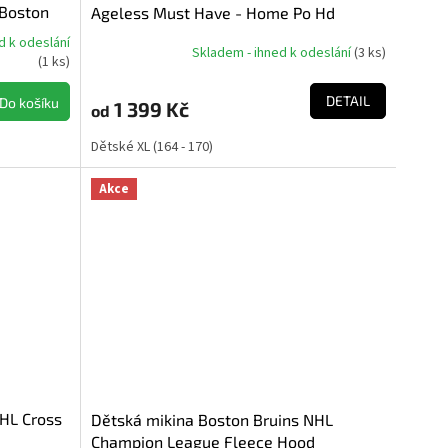
 Boston
Ageless Must Have - Home Po Hd
d k odeslání
Skladem - ihned k odeslání
(
3 ks
)
(
1 ks
)
DETAIL
Do košíku
1 399 Kč
od
Dětské XL (164 - 170)
Akce
NHL Cross
Dětská mikina Boston Bruins NHL
Champion League Fleece Hood