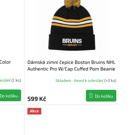
Color
Dámská zimní čepice Boston Bruins NHL
Authentic Pro W/Cap Cuffed Pom Beanie
deslání
(
1 ks
)
Skladem - ihned k odeslání
(
>3 ks
)
Do košíku
Do košíku
599 Kč
Akce