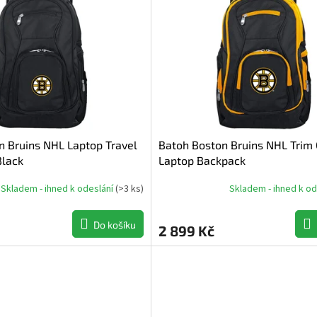
dávanější
dně
n Bruins NHL Laptop Travel
Batoh Boston Bruins NHL Trim 
Black
Laptop Backpack
Skladem - ihned k odeslání
(
>3 ks
)
Skladem - ihned k o
Do košíku
2 899 Kč