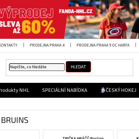
KONTAKTY
PRODEJNA PRAHA 4
PRODEJNA PRAHA 9 OC HARFA
HLEDAT
Produkty NHL
SPECIÁLNÍ NABÍDKA
ČESKÝ HOKEJ
 BRUINS
TRIČKA HRÁČŮ Boston
K