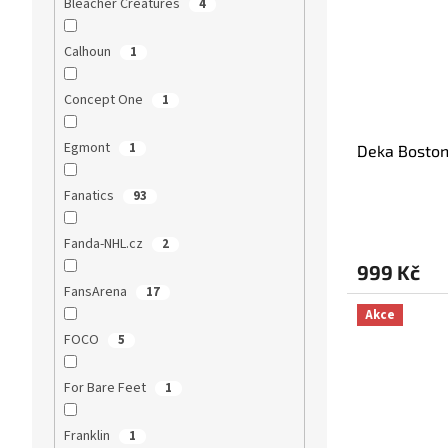
Bleacher Creatures
4
Calhoun
1
Concept One
1
Egmont
1
Deka Boston
Fanatics
93
Průměrné
hodnocení
Fanda-NHL.cz
2
produktu
999 Kč
je
FansArena
5,0
17
z
Akce
5
FOCO
5
hvězdiček.
For Bare Feet
1
Franklin
1