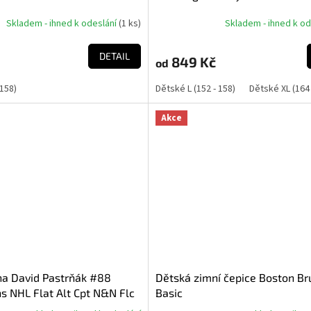
Skladem - ihned k odeslání
(
1 ks
)
Skladem - ihned k o
DETAIL
849 Kč
od
 158)
Dětské L (152 - 158)
Dětské XL (164 
Akce
na David Pastrňák #88
Dětská zimní čepice Boston Br
s NHL Flat Alt Cpt N&N Flc
Basic