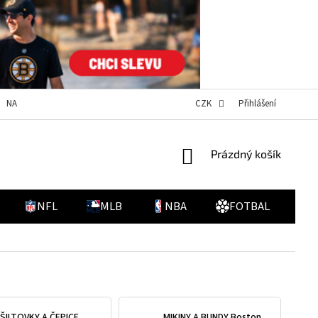
NAPIŠTE NÁM
DOPRAVA A PLATBA
NOVINKY
CZK
Přihlášení
HODNOCENÍ O
NÁKUPNÍ
Prázdný košík
KOŠÍK
NFL
MLB
NBA
FOTBAL
ŠILTOVKY A ČEPICE
MIKINY A BUNDY Boston