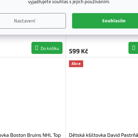
vyjadřujete souhlas s jejich používáním.
tovka Boston Bruins NHL
Dětská kšiltovka Boston Brui
Procrown
Pro Pinch
Nastavení
Souhlasím
Skladem - ihned k odeslání
(
>3 ks
)
Skladem - ihned k ode
Do košíku
599 Kč
Akce
ovka Boston Bruins NHL Top
Dětská kšiltovka David Pastrň