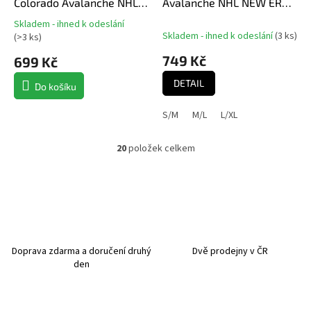
Colorado Avalanche NHL
Avalanche NHL NEW ERA
Thrive Cuffed Pom Beanie
3930 neo
Skladem - ihned k odeslání
Průměrné
Skladem - ihned k odeslání
(
3 ks
)
(
>3 ks
)
hodnocení
produktu
749 Kč
699 Kč
je
DETAIL
5,0
Do košíku
z
5
S/M
M/L
L/XL
hvězdiček.
20
položek celkem
O
v
l
á
d
a
c
í
Doprava zdarma a doručení druhý
Dvě prodejny v ČR
p
den
r
v
k