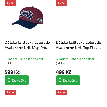
Akce
Akce
Dětská kšiltovka Colorado
Dětská kšiltovka Colorado
Avalanche NHL Mvp Pro
Avalanche NHL Top Player
Pinch
Snapback
Skladem - ihned k odeslání
Skladem - ihned k odeslání
(
>3 ks
)
(
>3 ks
)
599 Kč
499 Kč
Do košíku
Do košíku
Akce
Akce