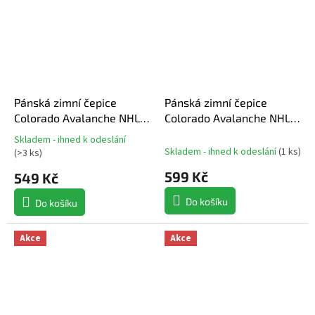
Pánská zimní čepice
Pánská zimní čepice
Colorado Avalanche NHL
Colorado Avalanche NHL
Haymaker '47 CUFF KNIT
Chain Stitch ’47 Cuff Knit
Skladem - ihned k odeslání
Průměrné
Skladem - ihned k odeslání
(
1 ks
)
(
>3 ks
)
hodnocení
produktu
599 Kč
549 Kč
je
5,0
Do košíku
Do košíku
z
5
Akce
Akce
hvězdiček.