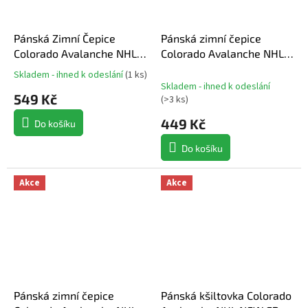
Pánská Zimní Čepice
Pánská zimní čepice
Colorado Avalanche NHL
Colorado Avalanche NHL
Nep Knit
Swipe Cuffed Beanie
Skladem - ihned k odeslání
(
1 ks
)
Průměrné
Skladem - ihned k odeslání
hodnocení
549 Kč
(
>3 ks
)
produktu
je
449 Kč
Do košíku
5,0
z
Do košíku
5
hvězdiček.
Akce
Akce
Pánská zimní čepice
Pánská kšiltovka Colorado