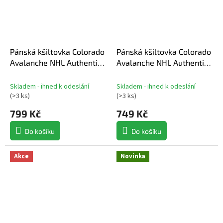
Pánská kšiltovka Colorado
Pánská kšiltovka Colorado
Avalanche NHL Authentic
Avalanche NHL Authentic
Pro Prime Flat Brim
Pro Prime Graphic
Snapback
Unstructured Adjustable
Skladem - ihned k odeslání
Skladem - ihned k odeslání
(
>3 ks
)
(
>3 ks
)
799 Kč
749 Kč
Do košíku
Do košíku
Akce
Novinka