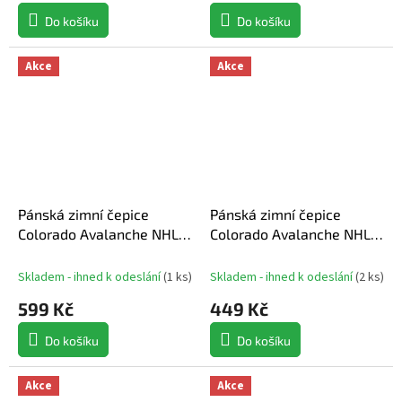
Do košíku
Do košíku
Akce
Akce
Pánská zimní čepice
Pánská zimní čepice
Colorado Avalanche NHL
Colorado Avalanche NHL
Authentic Pro Rink Prime
Haymaker '47 Cuff Knit
Cuffed Beanie
Skladem - ihned k odeslání
(
1 ks
)
Skladem - ihned k odeslání
(
2 ks
)
599 Kč
449 Kč
Do košíku
Do košíku
Akce
Akce