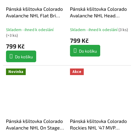
Pánská kšiltovka Colorado
Pánská kšiltovka Colorado
Avalanche NHL Flat Brim
Avalanche NHL Head
Snapback
Coach Trucker
Skladem - ihned k odeslání
Skladem - ihned k odeslání
(
3 ks
)
(
>3 ks
)
799 Kč
799 Kč
Do košíku
Do košíku
Novinka
Akce
Pánská kšiltovka Colorado
Pánská kšiltovka Colorado
Avalanche NHL On Stage
Rockies NHL '47 MVP