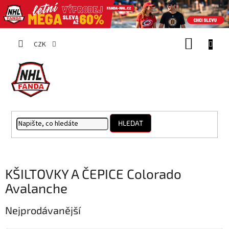
Přejít
NÁKUP
na
CZK
obsah
KOŠÍK
HLEDAT
KŠILTOVKY A ČEPICE Colorado
Avalanche
Nejprodávanější