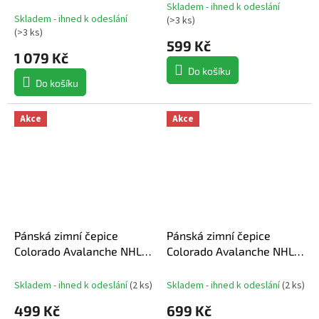
Podium Draft 2026 A-
Vintage
Skladem - ihned k odeslání
Průměrné
Frame
Skladem - ihned k odeslání
(
>3 ks
)
hodnocení
(
>3 ks
)
produktu
599 Kč
1 079 Kč
je
5,0
Do košíku
z
Do košíku
5
hvězdiček.
Akce
Akce
Pánská zimní čepice
Pánská zimní čepice
Colorado Avalanche NHL
Colorado Avalanche NHL
Authentic Pro A/Cap
Authentic Pro Prime
Cuffed Beanie
Cuffed Beanie
Skladem - ihned k odeslání
(
2 ks
)
Skladem - ihned k odeslání
(
2 ks
)
499 Kč
699 Kč