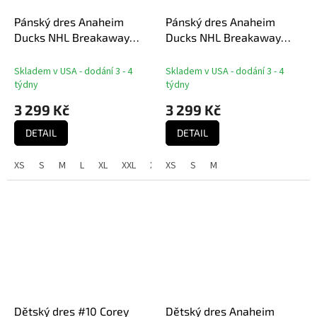
Pánský dres Anaheim
Pánský dres Anaheim
Ducks NHL Breakaway
Ducks NHL Breakaway
Away Jersey
Home Jersey
Skladem v USA - dodání 3 - 4
Skladem v USA - dodání 3 - 4
týdny
týdny
3 299 Kč
3 299 Kč
DETAIL
DETAIL
XS
S
M
L
XL
XXL
XXXL
XS
S
M
Dětský dres #10 Corey
Dětský dres Anaheim