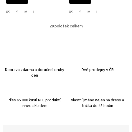
XS
S
M
L
XS
S
M
L
20
položek celkem
O
v
l
á
d
a
c
í
Doprava zdarma a doručení druhý
Dvě prodejny v ČR
p
den
r
v
k
y
Přes 65 000 kusů NHL produktů
Vlastní jméno nejen na dresy a
v
ihned skladem
trička do 48 hodin
ý
p
i
s
u