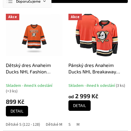
Doporučujeme
a
z
Nejlevnější
V
e
Akce
Akce
ý
n
Nejdražší
p
í
Nejprodávanější
i
p
s
r
Abecedně
p
o
r
d
o
u
d
Dětský dres Anaheim
Pánský dres Anaheim
k
u
Ducks NHL Fashion
Ducks NHL Breakaway
t
k
Hockey Jersey
Alternate Jersey
ů
t
Skladem - ihned k odeslání
Skladem - ihned k odeslání
(
3 ks
)
ů
(
>3 ks
)
2 999 Kč
od
899 Kč
DETAIL
DETAIL
Dětské S (122 - 128)
Dětské M (140 - 146)
S
M
Dětské L (152 - 158)
Dě