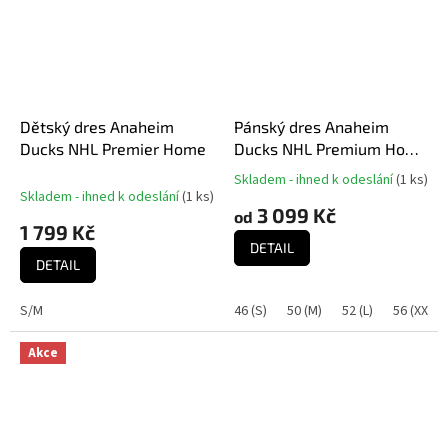
Dětský dres Anaheim
Pánský dres Anaheim
Ducks NHL Premier Home
Ducks NHL Premium Home
Jersey
Skladem - ihned k odeslání
(
1 ks
)
Průměrné
Skladem - ihned k odeslání
(
1 ks
)
hodnocení
3 099 Kč
od
produktu
1 799 Kč
je
DETAIL
5,0
DETAIL
z
5
S/M
46 (S)
50 (M)
52 (L)
56 (XXL)
hvězdiček.
Akce