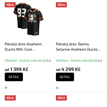
Akce
Akce
Pánský dres Anaheim
Pánský dres Teemu
Ducks NHL Core
Selanne Anaheim Ducks
Foundation Jersey
1996 NHL Dark Jersey
Skladem - ihned k odeslání
(
1 ks
)
Skladem - ihned k odeslání
(
2 ks
)
1 399 Kč
4 299 Kč
od
od
DETAIL
DETAIL
M
XL
Akce
Akce