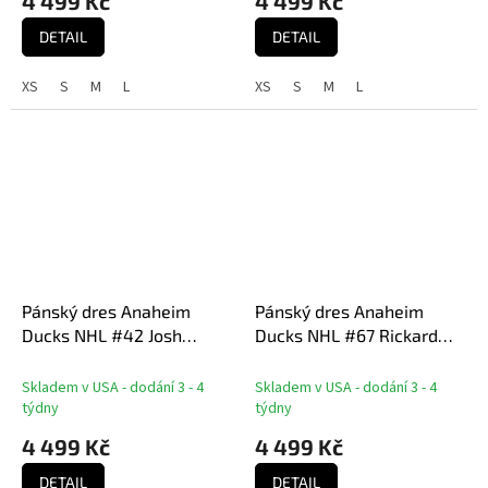
4 499 Kč
4 499 Kč
DETAIL
DETAIL
XS
S
M
L
XS
S
M
L
Pánský dres Anaheim
Pánský dres Anaheim
Ducks NHL #42 Josh
Ducks NHL #67 Rickard
Manson Breakaway Home
Rakell Breakaway Home
Jersey
Jersey
Skladem v USA - dodání 3 - 4
Skladem v USA - dodání 3 - 4
týdny
týdny
4 499 Kč
4 499 Kč
DETAIL
DETAIL