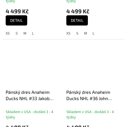
týdny
týdny
4 499 Kč
4 499 Kč
DETAIL
DETAIL
XS
S
M
L
XS
S
M
L
Pánský dres Anaheim
Pánský dres Anaheim
Ducks NHL #33 Jakob
Ducks NHL #36 John
Silfverberg Breakaway
Gibson Breakaway Home
Home Jersey
Jersey
Skladem v USA - dodání 3 - 4
Skladem v USA - dodání 3 - 4
týdny
týdny