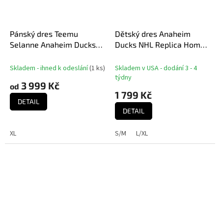
Pánský dres Teemu
Dětský dres Anaheim
Selanne Anaheim Ducks
Ducks NHL Replica Home
1995 NHL Alternate Jersey
Jersey
Skladem - ihned k odeslání
(
1 ks
)
Skladem v USA - dodání 3 - 4
týdny
3 999 Kč
od
1 799 Kč
DETAIL
DETAIL
XL
S/M
L/XL