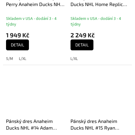
Perry Anaheim Ducks NHL
Ducks NHL Home Replica
Replica Home Jersey
Jersey - Orange
Skladem v USA - dodání 3 - 4
Skladem v USA - dodání 3 - 4
týdny
týdny
1 949 Kč
2 249 Kč
DETAIL
DETAIL
S/M
L/XL
L/XL
Pánský dres Anaheim
Pánský dres Anaheim
Ducks NHL #14 Adam
Ducks NHL #15 Ryan
Henrique Breakaway
Getzlaf Breakaway Home