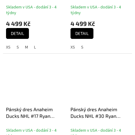
Home Jersey
Jersey
Skladem v USA - dodání 3 - 4
Skladem v USA - dodání 3 - 4
týdny
týdny
4 499 Kč
4 499 Kč
DETAIL
DETAIL
XS
S
M
L
XS
S
Pánský dres Anaheim
Pánský dres Anaheim
Ducks NHL #17 Ryan
Ducks NHL #30 Ryan
Kesler Breakaway Home
Miller Breakaway Home
Jersey
Jersey
Skladem v USA - dodání 3 - 4
Skladem v USA - dodání 3 - 4