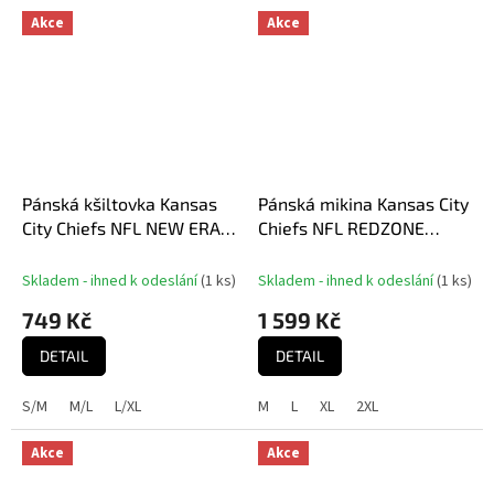
Akce
Akce
Pánská kšiltovka Kansas
Pánská mikina Kansas City
City Chiefs NFL NEW ERA
Chiefs NFL REDZONE
3930 neo
Helmet Hoodie
Skladem - ihned k odeslání
(
1 ks
)
Skladem - ihned k odeslání
(
1 ks
)
749 Kč
1 599 Kč
DETAIL
DETAIL
S/M
M/L
L/XL
M
L
XL
2XL
Akce
Akce