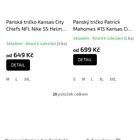
Pánská tričko Kansas City
Pánský tričko Patrick
Chiefs NFL Nike SS Helmet
Mahomes #15 Kansas City
Essential Tee
Chiefs NFL Nike Name and
Skladem - ihned k odeslání
(
1 ks
)
Průměrné
Number T-Shirt
Skladem - ihned k odeslání
(
1 ks
)
hodnocení
699 Kč
od
produktu
649 Kč
od
je
DETAIL
5,0
DETAIL
z
5
M
L
3XL
S
M
L
XL
XXL
hvězdiček.
20
položek celkem
O
v
l
á
d
a
c
í