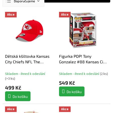
Doporučujeme
a
z
Nejlevnější
V
e
Akce
Akce
ý
n
Nejdražší
p
í
Nejprodávanější
i
p
s
r
Abecedně
p
o
r
d
o
u
d
Dětská kšiltovka Kansas
Figurka POP! Tony
k
u
City Chiefs NFL The
Gonzalez #88 Kansas City
t
k
League
Chiefs NFL
ů
t
Skladem - ihned k odeslání
Skladem - ihned k odeslání
(
2 ks
)
ů
(
>3 ks
)
549 Kč
499 Kč
Do košíku
Do košíku
Akce
Akce