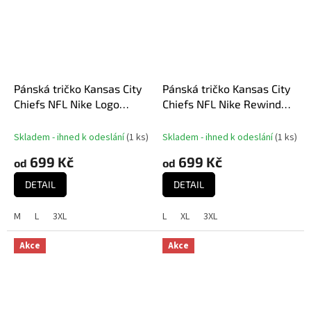
Pánská tričko Kansas City
Pánská tričko Kansas City
Chiefs NFL Nike Logo
Chiefs NFL Nike Rewind
Essential Logo Cotton Tee
Front and Back Hit
Essential Cotton Tee
Skladem - ihned k odeslání
(
1 ks
)
Skladem - ihned k odeslání
(
1 ks
)
699 Kč
699 Kč
od
od
DETAIL
DETAIL
M
L
3XL
L
XL
3XL
Akce
Akce