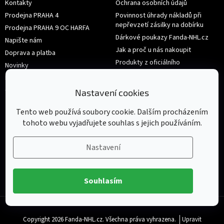
Kontakty
Ochrana osobních údajů
Prodejna PRAHA 4
Povinnost úhrady nákladů při
nepřevzetí zásilky na dobírku
Prodejna PRAHA 9 OC HARFA
Dárkové poukazy Fanda-NHL.cz
Napište nám
Jak a proč u nás nakoupit
Doprava a platba
Produkty z oficiálního
Novinky
shop.nhl.com
Hodnocení obchodu
Velikosti
Obchodní podmínky
Nastavení cookies
Výměna nebo vrácení zboží
Tento web používá soubory cookie. Dalším procházením
tohoto webu vyjadřujete souhlas s jejich používáním.
Nastavení
Souhlasím
Copyright 2026
Fanda-NHL.cz
. Všechna práva vyhrazena.
Upravit