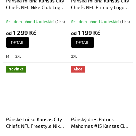
Pánská mikina Kansas City
Pánská mikina Kansas City
Chiefs NFL Nike Club Logo
Chiefs NFL Primary Logo
Hoodie
Graphic Hoodie
Skladem - ihned k odeslání
(
2 ks
)
Skladem - ihned k odeslání
(
1 ks
)
1 299 Kč
1 199 Kč
od
od
DETAIL
DETAIL
M
2XL
2XL
Novinka
Akce
Pánské tričko Kansas City
Pánský dres Patrick
Chiefs NFL Freestyle Nike
Mahomes #15 Kansas City
SS Club Crew Tee
Chiefs NFL Nike Game