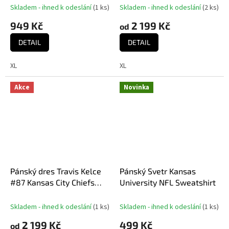
Home Jersey
Skladem - ihned k odeslání
(
1 ks
)
Skladem - ihned k odeslání
(
2 ks
)
949 Kč
2 199 Kč
od
DETAIL
DETAIL
XL
XL
Akce
Novinka
Pánský dres Travis Kelce
Pánský Svetr Kansas
#87 Kansas City Chiefs
University NFL Sweatshirt
NFL Nike Game Home
Jersey
Skladem - ihned k odeslání
(
1 ks
)
Skladem - ihned k odeslání
(
1 ks
)
2 199 Kč
499 Kč
od