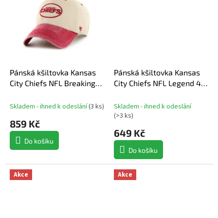
Pánská kšiltovka Kansas
Pánská kšiltovka Kansas
City Chiefs NFL Breaking
City Chiefs NFL Legend 47
Trail 47 Clean Up
MVP
Skladem - ihned k odeslání
(
3 ks
)
Skladem - ihned k odeslání
(
>3 ks
)
859 Kč
649 Kč
Do košíku
Do košíku
Akce
Akce