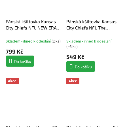
Pánská kšiltovka Kansas
Pánská kšiltovka Kansas
City Chiefs NFL NEW ERA
City Chiefs NFL The
970SS SP26
League
Skladem - ihned k odeslání
(
2 ks
)
Skladem - ihned k odeslání
(
>3 ks
)
799 Kč
549 Kč
Do košíku
Do košíku
Akce
Akce