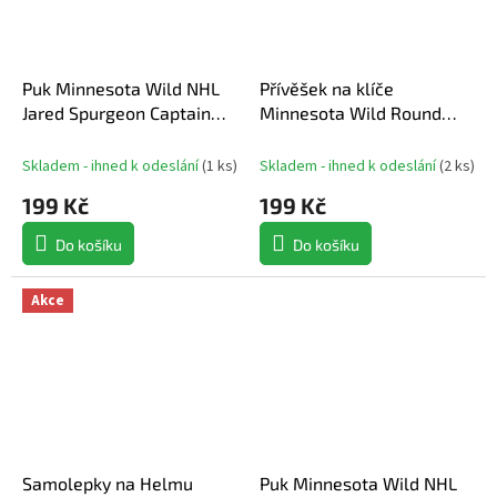
Puk Minnesota Wild NHL
Přívěšek na klíče
Jared Spurgeon Captain
Minnesota Wild Round
Collection
NHL Black Bottle Opener
Key Ring
Skladem - ihned k odeslání
(
1 ks
)
Skladem - ihned k odeslání
(
2 ks
)
199 Kč
199 Kč
Do košíku
Do košíku
Akce
Samolepky na Helmu
Puk Minnesota Wild NHL