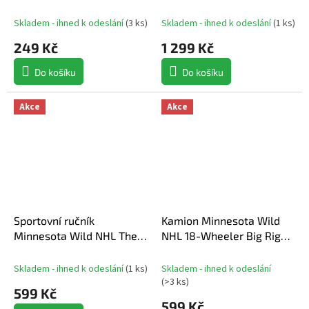
Figure SportsPicks
Skladem - ihned k odeslání
(
3 ks
)
Skladem - ihned k odeslání
(
1 ks
)
249 Kč
1 299 Kč
Do košíku
Do košíku
Akce
Akce
Sportovní ručník
Kamion Minnesota Wild
Minnesota Wild NHL The
NHL 18-Wheeler Big Rig
Fan Towel
Truck White
Skladem - ihned k odeslání
(
1 ks
)
Skladem - ihned k odeslání
(
>3 ks
)
599 Kč
599 Kč