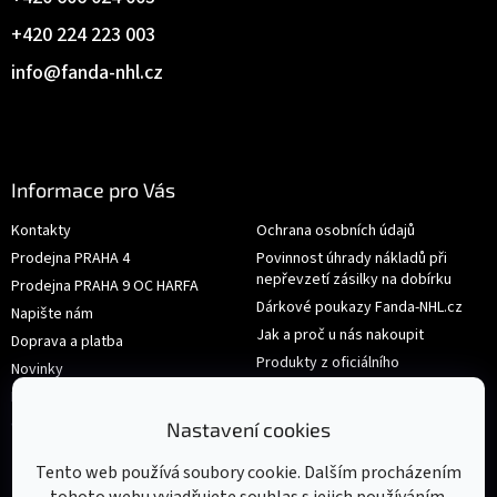
+420 224 223 003
info
@
fanda-nhl.cz
Informace pro Vás
Kontakty
Ochrana osobních údajů
Prodejna PRAHA 4
Povinnost úhrady nákladů při
nepřevzetí zásilky na dobírku
Prodejna PRAHA 9 OC HARFA
Dárkové poukazy Fanda-NHL.cz
Napište nám
Jak a proč u nás nakoupit
Doprava a platba
Produkty z oficiálního
Novinky
shop.nhl.com
Hodnocení obchodu
Velikosti
Obchodní podmínky
Nastavení cookies
Výměna nebo vrácení zboží
Tento web používá soubory cookie. Dalším procházením