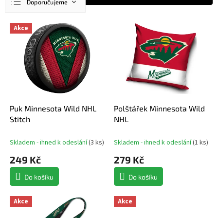
Doporučujeme
a
z
Nejlevnější
V
e
Akce
ý
n
Nejdražší
p
í
Nejprodávanější
i
p
s
r
Abecedně
p
o
r
d
o
u
d
Puk Minnesota Wild NHL
Polštářek Minnesota Wild
k
u
Stitch
NHL
t
k
ů
t
Skladem - ihned k odeslání
(
3 ks
)
Skladem - ihned k odeslání
(
1 ks
)
ů
249 Kč
279 Kč
Do košíku
Do košíku
Akce
Akce