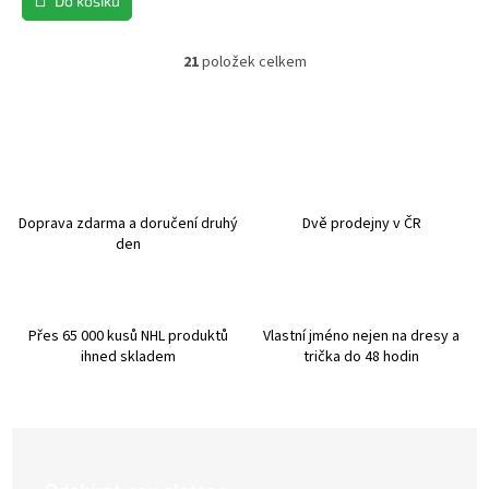
Do košíku
21
položek celkem
O
v
l
á
d
a
c
í
Doprava zdarma a doručení druhý
Dvě prodejny v ČR
p
den
r
v
k
y
Přes 65 000 kusů NHL produktů
Vlastní jméno nejen na dresy a
v
ihned skladem
trička do 48 hodin
ý
p
i
s
u