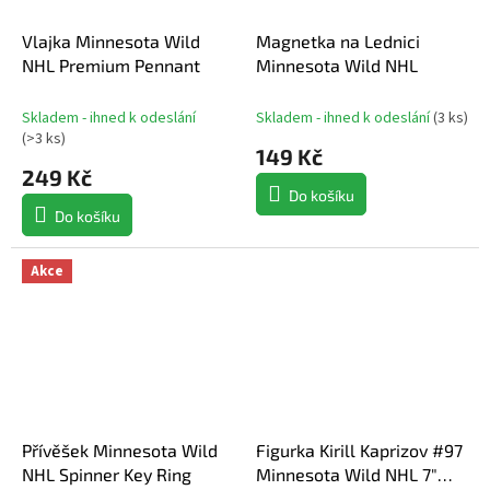
Vlajka Minnesota Wild
Magnetka na Lednici
NHL Premium Pennant
Minnesota Wild NHL
Skladem - ihned k odeslání
Skladem - ihned k odeslání
(
3 ks
)
(
>3 ks
)
149 Kč
249 Kč
Do košíku
Do košíku
Akce
Přívěšek Minnesota Wild
Figurka Kirill Kaprizov #97
NHL Spinner Key Ring
Minnesota Wild NHL 7"