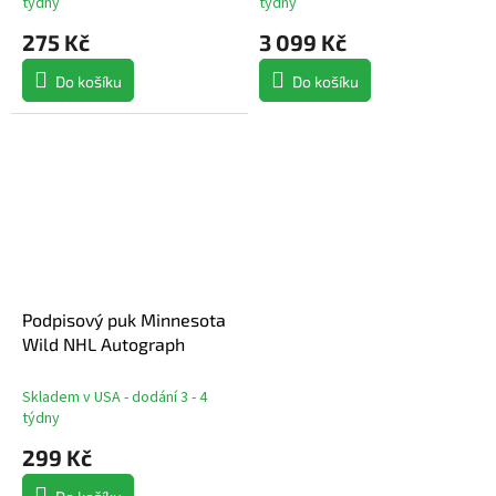
týdny
týdny
275 Kč
3 099 Kč
Do košíku
Do košíku
Podpisový puk Minnesota
Wild NHL Autograph
Skladem v USA - dodání 3 - 4
týdny
299 Kč