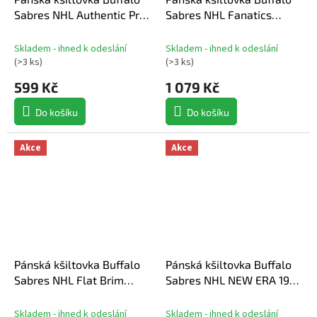
Sabres NHL Authentic Pro
Sabres NHL Fanatics
A/Cap Flat Brim Square
Royal On Stage Podium
Visor Structured
Draft 2026 A-Frame
Skladem - ihned k odeslání
Skladem - ihned k odeslání
Adjustable
Adjustable
(
>3 ks
)
(
>3 ks
)
599 Kč
1 079 Kč
Do košíku
Do košíku
Akce
Akce
Pánská kšiltovka Buffalo
Pánská kšiltovka Buffalo
Sabres NHL Flat Brim
Sabres NHL NEW ERA 1920
Snapback
Emb patch
Skladem - ihned k odeslání
Skladem - ihned k odeslání