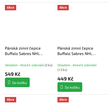
Akce
Akce
Pánská zimní čepice
Pánská zimní čepice
Buffalo Sabres NHL
Buffalo Sabres NHL
Breakaway '47 Cuff Knit
Calgary '47 Cuff Knit
Skladem - ihned k odeslání
(
3 ks
)
Skladem - ihned k odeslání
(
>3 ks
)
549 Kč
449 Kč
Do košíku
Do košíku
Akce
Akce