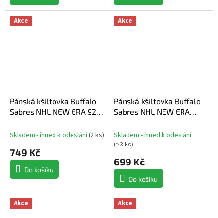
Akce
Akce
Pánská kšiltovka Buffalo
Pánská kšiltovka Buffalo
Sabres NHL NEW ERA 920
Sabres NHL NEW ERA
Stamp
950AF Chainstitch
Skladem - ihned k odeslání
(
2 ks
)
Skladem - ihned k odeslání
(
>3 ks
)
749 Kč
699 Kč
Do košíku
Do košíku
Akce
Akce