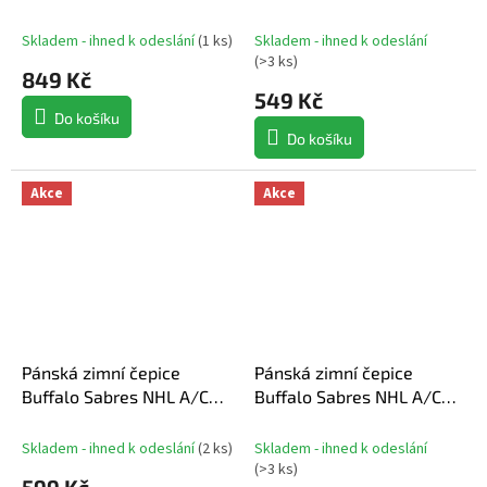
970SS Stated
Beanie Cuff
Skladem - ihned k odeslání
(
1 ks
)
Skladem - ihned k odeslání
(
>3 ks
)
849 Kč
549 Kč
Do košíku
Do košíku
Akce
Akce
Pánská zimní čepice
Pánská zimní čepice
Buffalo Sabres NHL A/CAP
Buffalo Sabres NHL A/CAP
Beanie Cuff W/Pom
Beanie W/CUFF
Skladem - ihned k odeslání
(
2 ks
)
Skladem - ihned k odeslání
(
>3 ks
)
599 Kč