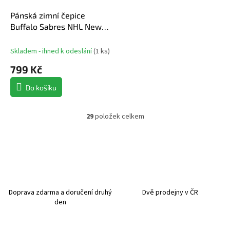
Pánská zimní čepice
Buffalo Sabres NHL New
Era Cold Winter
Skladem - ihned k odeslání
(
1 ks
)
799 Kč
Do košíku
29
položek celkem
O
v
l
á
d
a
c
í
Doprava zdarma a doručení druhý
Dvě prodejny v ČR
p
den
r
v
k