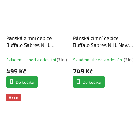
Pánská zimní čepice
Pánská zimní čepice
Buffalo Sabres NHL
Buffalo Sabres NHL New
Haymaker ’47 CUFF KNIT
Era Cold Winter
Skladem - ihned k odeslání
(
3 ks
)
Skladem - ihned k odeslání
(
2 ks
)
499 Kč
749 Kč
Do košíku
Do košíku
Akce