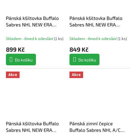
Pánská kšiltovka Buffalo
Pánská kšiltovka Buffalo
Sabres NHL NEW ERA
Sabres NHL NEW ERA
950AF Chainstitch
970SS Stated
Skladem - ihned k odeslání
(
1 ks
)
Skladem - ihned k odeslání
(
1 ks
)
899 Kč
849 Kč
Do košíku
Do košíku
Akce
Akce
Pánská kšiltovka Buffalo
Pánská zimní čepice
Sabres NHL NEW ERA
Buffalo Sabres NHL A/CAP