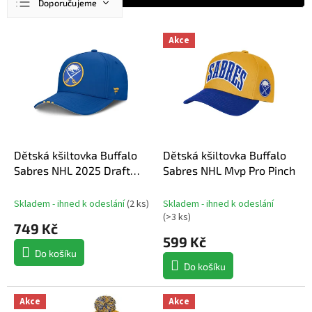
Doporučujeme
a
z
Nejlevnější
V
e
Akce
ý
n
Nejdražší
p
í
Nejprodávanější
i
p
s
r
Abecedně
p
o
r
d
o
u
d
Dětská kšiltovka Buffalo
Dětská kšiltovka Buffalo
k
u
Sabres NHL 2025 Draft
Sabres NHL Mvp Pro Pinch
t
k
Authentic Pro Structured
ů
t
Adjustable Meshback
Skladem - ihned k odeslání
(
2 ks
)
Skladem - ihned k odeslání
ů
Draft Podium Hat
(
>3 ks
)
749 Kč
599 Kč
Do košíku
Do košíku
Akce
Akce