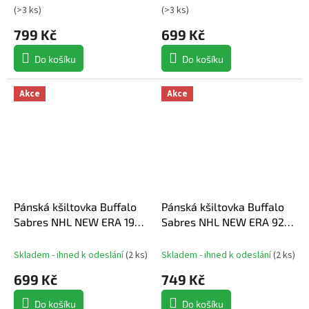
(
>3 ks
)
(
>3 ks
)
799 Kč
699 Kč
Do košíku
Do košíku
Akce
Akce
Pánská kšiltovka Buffalo
Pánská kšiltovka Buffalo
Sabres NHL NEW ERA 1920
Sabres NHL NEW ERA 920
Emb patch
Stamp
Skladem - ihned k odeslání
(
2 ks
)
Skladem - ihned k odeslání
(
2 ks
)
699 Kč
749 Kč
Do košíku
Do košíku