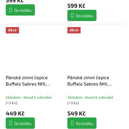
599 Kč
Do košíku
Do košíku
Akce
Akce
Pánská zimní čepice
Pánská zimní čepice
Buffalo Sabres NHL
Buffalo Sabres NHL
Authentic Pro A/Cap
Authentic Pro A/Cap
Cuffed Beanie
Cuffed Beanie
Skladem - ihned k odeslání
Skladem - ihned k odeslání
(
>3 ks
)
(
>3 ks
)
449 Kč
549 Kč
Do košíku
Do košíku