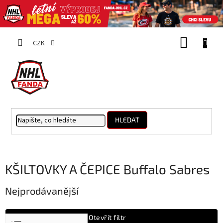
Přejít
NÁKUP
na
CZK
obsah
KOŠÍK
HLEDAT
KŠILTOVKY A ČEPICE Buffalo Sabres
Nejprodávanější
Ř
Otevřít filtr