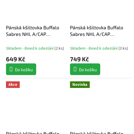
Pánská kšiltovka Buffalo
Pánská kšiltovka Buffalo
Sabres NHL A/CAP
Sabres NHL A/CAP
Structured Adjustable
Structured Mid Crown
Meshback
Adjustable Square Visor
Skladem - ihned k odeslání
(
2 ks
)
Skladem - ihned k odeslání
(
3 ks
)
Snapback
649 Kč
749 Kč
Do košíku
Do košíku
Akce
Novinka
Pánská kšiltovka Buffalo
Pánská kšiltovka Buffalo