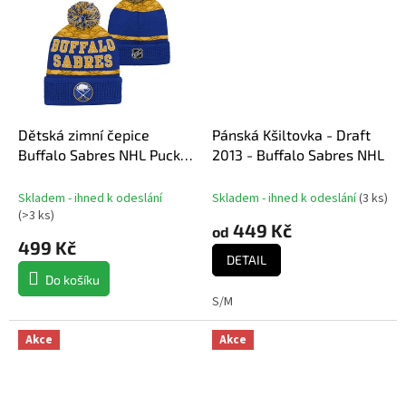
Dětská zimní čepice
Pánská Kšiltovka - Draft
Buffalo Sabres NHL Puck
2013 - Buffalo Sabres NHL
Pattern Cuffed Pom
Skladem - ihned k odeslání
Skladem - ihned k odeslání
(
3 ks
)
(
>3 ks
)
449 Kč
od
499 Kč
DETAIL
Do košíku
S/M
Akce
Akce