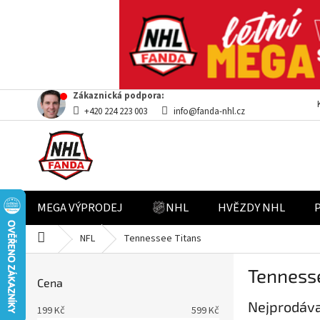
Přejít
Zákaznická podpora:
na
+420 224 223 003
info@fanda-nhl.cz
obsah
MEGA VÝPRODEJ
NHL
HVĚZDY NHL
Domů
NFL
Tennessee Titans
P
Tennesse
o
Cena
s
Nejprodáva
t
199
Kč
599
Kč