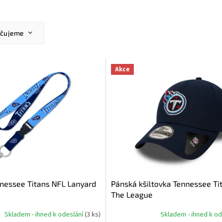
učujeme
ější
žší
Akce
dávanější
dně
nnessee Titans NFL Lanyard
Pánská kšiltovka Tennessee Ti
The League
Skladem - ihned k odeslání
(
3 ks
)
Skladem - ihned k o