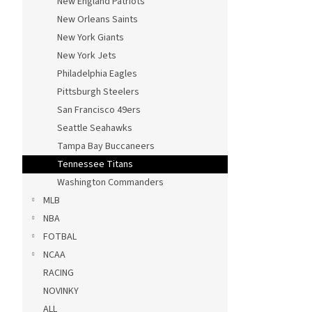
New England Patriots
New Orleans Saints
New York Giants
New York Jets
Philadelphia Eagles
Pittsburgh Steelers
San Francisco 49ers
Seattle Seahawks
Tampa Bay Buccaneers
Tennessee Titans
Washington Commanders
MLB
NBA
FOTBAL
NCAA
RACING
NOVINKY
ALL