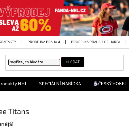
KONTAKTY
PRODEJNA PRAHA 4
PRODEJNA PRAHA 9 OC HARFA
HLEDAT
Produkty NHL
SPECIÁLNÍ NABÍDKA
ČESKÝ HOKEJ
e Titans
nější