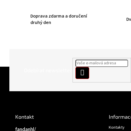
Doprava zdarma a doručení
Dv
druhý den
Z
Odebírat newsletter
PŘIHLÁSIT
á
SE
p
a
t
í
Kontakt
Informac
Kontakty
fandanhl/