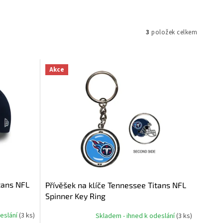
3
položek celkem
Akce
tans NFL
Přívěšek na klíče Tennessee Titans NFL
Spinner Key Ring
deslání
(
3 ks
)
Skladem - ihned k odeslání
(
3 ks
)