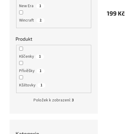
New Era
1
199 Kč
Wincraft
2
Produkt
Klíčenky
1
Přívěšky
1
Kšiltovky
1
Položek k zobrazení:
3
Přeskočit
Kategorie
kategorie