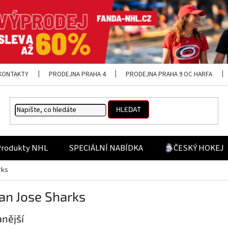
KONTAKTY
PRODEJNA PRAHA 4
PRODEJNA PRAHA 9 OC HARFA
HLEDAT
Produkty NHL
SPECIÁLNÍ NABÍDKA
ČESKÝ HOKEJ
rks
an Jose Sharks
nější