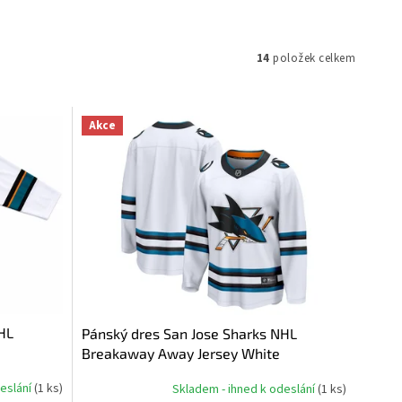
14
položek celkem
Akce
HL
Pánský dres San Jose Sharks NHL
Breakaway Away Jersey White
deslání
(
1 ks
)
Skladem - ihned k odeslání
(
1 ks
)