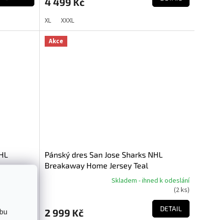
4 499 Kč
XL
XXXL
Akce
NHL
Pánský dres San Jose Sharks NHL
Breakaway Home Jersey Teal
Skladem - ihned k odeslání
 3 - 4 týdny
Průměrné
(
2 ks
)
hodnocení
produktu
DETAIL
DETAIL
bu
2 999 Kč
je