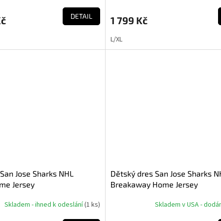
DETAIL
Kč
1 799 Kč
L/XL
 San Jose Sharks NHL
Dětský dres San Jose Sharks N
me Jersey
Breakaway Home Jersey
Skladem - ihned k odeslání
(
1 ks
)
Skladem v USA - dodání