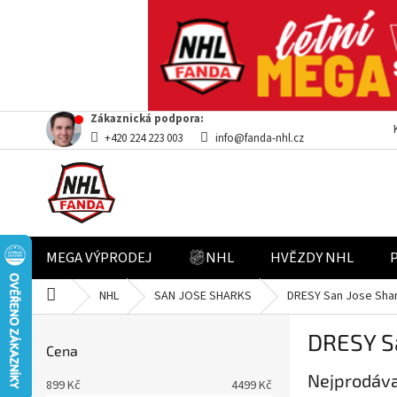
Přejít
Zákaznická podpora:
na
+420 224 223 003
info@fanda-nhl.cz
obsah
MEGA VÝPRODEJ
NHL
HVĚZDY NHL
Domů
NHL
SAN JOSE SHARKS
DRESY San Jose Sha
P
DRESY S
o
Cena
s
Nejprodáva
t
899
Kč
4499
Kč