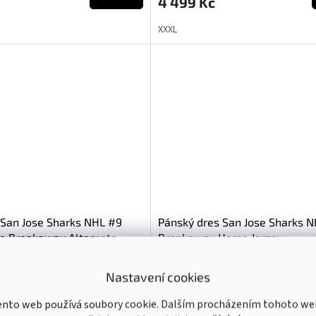
4 499 Kč
XXXL
 San Jose Sharks NHL #9
Pánský dres San Jose Sharks 
e Breakaway Alternate
Breakaway Home Jersey
Skladem v USA - dodání 3 - 4 týdny
Skladem v USA - dodání
Nastavení cookies
DETAIL
ento web používá soubory cookie. Dalším procházením tohoto we
3 299 Kč