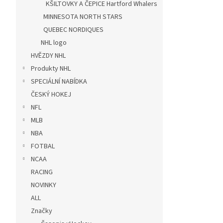
KŠILTOVKY A ČEPICE Hartford Whalers
MINNESOTA NORTH STARS
QUEBEC NORDIQUES
NHL logo
HVĚZDY NHL
Produkty NHL
SPECIÁLNÍ NABÍDKA
ČESKÝ HOKEJ
NFL
MLB
NBA
FOTBAL
NCAA
RACING
NOVINKY
ALL
Značky