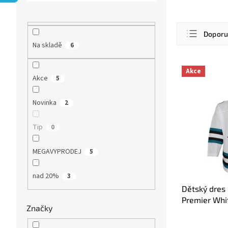
r
a
n
Ř
Dopor
n
a
Na skladě
6
í
z
Nejlevn
p
e
V
a
n
Nejdra
Akce
ý
Akce
5
n
í
p
Nejpro
e
p
i
l
Novinka
2
r
Abece
s
o
p
d
Tip
0
r
u
o
k
MEGAVYPRODEJ
5
d
t
u
ů
nad 20%
3
k
t
Dětský dres
ů
Premier Whi
Značky