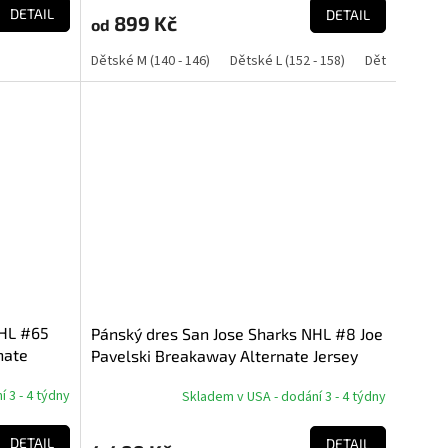
produktu
DETAIL
DETAIL
899 Kč
od
je
5,0
Dětské M (140 - 146)
Dětské L (152 - 158)
Dětské XL (164
z
5
hvězdiček.
NHL #65
Pánský dres San Jose Sharks NHL #8 Joe
nate
Pavelski Breakaway Alternate Jersey
 3 - 4 týdny
Skladem v USA - dodání 3 - 4 týdny
DETAIL
DETAIL