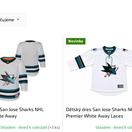
učujeme
ější
žší
Novinka
dávanější
dně
 San Jose Sharks NHL
Dětský dres San Jose Sharks N
te Away
Premier White Away Laces
Skladem - ihned k odeslání
(
>3 ks
)
Skladem - ihned k o