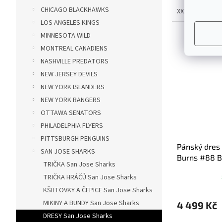
CHICAGO BLACKHAWKS
XXXL
LOS ANGELES KINGS
MINNESOTA WILD
MONTREAL CANADIENS
NASHVILLE PREDATORS
NEW JERSEY DEVILS
NEW YORK ISLANDERS
NEW YORK RANGERS
OTTAWA SENATORS
PHILADELPHIA FLYERS
PITTSBURGH PENGUINS
Pánský dres
SAN JOSE SHARKS
Burns #88 B
TRIČKA San Jose Sharks
TRIČKA HRÁČŮ San Jose Sharks
KŠILTOVKY A ČEPICE San Jose Sharks
MIKINY A BUNDY San Jose Sharks
4 499 Kč
DRESY San Jose Sharks