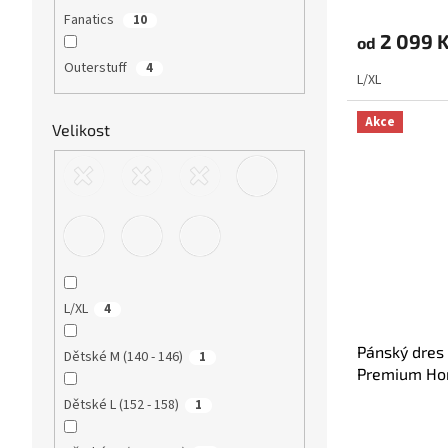
Fanatics
10
2 099 
od
Outerstuff
4
L/XL
Akce
Velikost
L/XL
4
Pánský dres
Dětské M (140 - 146)
1
Premium Ho
Dětské L (152 - 158)
1