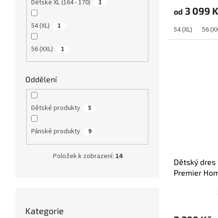
Dětské XL (164 - 170)
1
3 099 
od
54 (XL)
1
54 (XL)
56 (X
56 (XXL)
1
Oddělení
Dětské produkty
5
Pánské produkty
9
Položek k zobrazení:
14
Dětský dres
Premier Hom
Přeskočit
Kategorie
kategorie