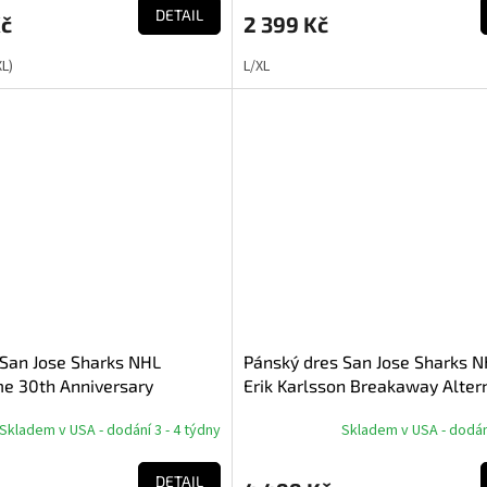
DETAIL
Kč
2 399 Kč
XL)
L/XL
 San Jose Sharks NHL
Pánský dres San Jose Sharks 
e 30th Anniversary
Erik Karlsson Breakaway Alter
Jersey
Skladem v USA - dodání 3 - 4 týdny
Skladem v USA - dodání
DETAIL