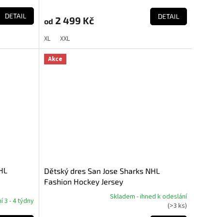
DETAIL
DETAIL
2 499 Kč
od
XL
XXL
Akce
HL
Dětský dres San Jose Sharks NHL
Fashion Hockey Jersey
Skladem - ihned k odeslání
 3 - 4 týdny
Průměrné
(
>3 ks
)
hodnocení