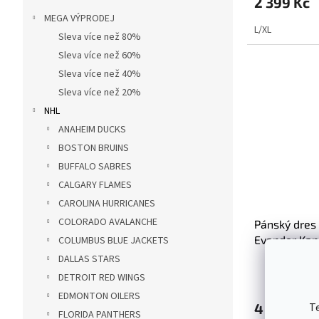
2 399 Kč
MEGA VÝPRODEJ
L/XL
Sleva více než 80%
Sleva více než 60%
Sleva více než 40%
Sleva více než 20%
NHL
ANAHEIM DUCKS
BOSTON BRUINS
BUFFALO SABRES
CALGARY FLAMES
CAROLINA HURRICANES
COLORADO AVALANCHE
Pánský dres
Evander Kan
COLUMBUS BLUE JACKETS
Jersey
DALLAS STARS
DETROIT RED WINGS
EDMONTON OILERS
T
4 499 Kč
FLORIDA PANTHERS