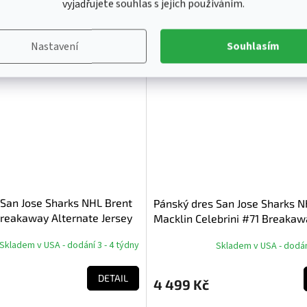
vyjadřujete souhlas s jejich používáním.
XL
XXL
XXXL
Novinka
Nastavení
Souhlasím
 San Jose Sharks NHL Brent
Pánský dres San Jose Sharks 
reakaway Alternate Jersey
Macklin Celebrini #71 Breakaw
Alternate Jersey
Skladem v USA - dodání 3 - 4 týdny
Skladem v USA - dodání
DETAIL
4 499 Kč