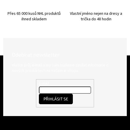
Přes 65 000 kusů NHL produktů
Vlastní jméno nejen na dresy a
ihned skladem
trička do 48 hodin
Odebírat newsletter
Z
á
Vložte svůj e-mail a my vám budeme zasílat informace o
p
nových produktech na našem e-shopu.
a
t
E-mail
í
PŘIHLÁSIT SE