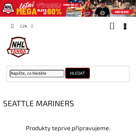
Přejít
NÁKUP
na
CZK
obsah
KOŠÍK
HLEDAT
SEATTLE MARINERS
Produkty teprve připravujeme.