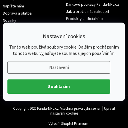
Dárkové poukazy Fanda-NHL.cz
Napište nám
Jak a proč u nás nakoupit
Doprava a platba
Produkty z oficiálního
Novinky
shop.nhl.com
Hodnocení obchodu
Velikosti
Obchodní podmínky
Nastavení cookies
Výměna nebo vrácení zboží
Tento web používá soubory cookie. Dalším procházením
tohoto webu vyjadřujete souhlas s jejich používáním.
Nastavení
Souhlasím
Copyright 2026
Fanda-NHL.cz
. Všechna práva vyhrazena.
Upravit
nastavení cookies
Vytvořil Shoptet Premium