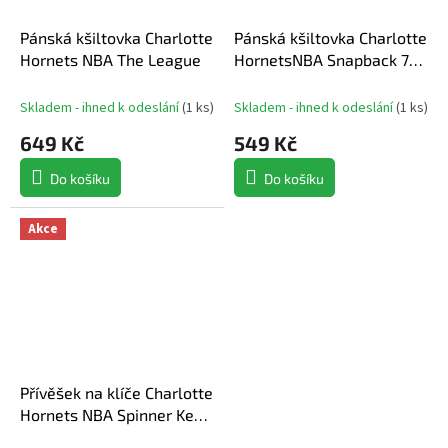
Pánská kšiltovka Charlotte
Pánská kšiltovka Charlotte
Hornets NBA The League
HornetsNBA Snapback 7
1/2 Flex
Skladem - ihned k odeslání
(
1 ks
)
Skladem - ihned k odeslání
(
1 ks
)
649 Kč
549 Kč
Do košíku
Do košíku
Akce
Přívěšek na klíče Charlotte
Hornets NBA Spinner Key
Ring