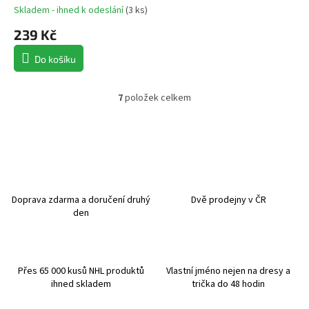
Skladem - ihned k odeslání
(
3 ks
)
239 Kč
Do košíku
7
položek celkem
O
v
l
á
d
a
c
í
Doprava zdarma a doručení druhý
Dvě prodejny v ČR
p
den
r
v
k
y
Přes 65 000 kusů NHL produktů
Vlastní jméno nejen na dresy a
v
ihned skladem
trička do 48 hodin
ý
p