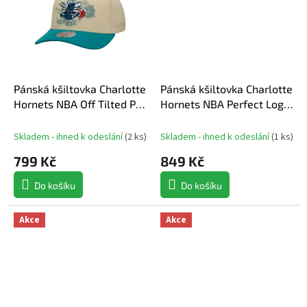
Pánská kšiltovka Charlotte
Pánská kšiltovka Charlotte
Hornets NBA Off Tilted Pro
Hornets NBA Perfect Logo
Snapback Hwc
Pro Snapback Hwc
Skladem - ihned k odeslání
(
2 ks
)
Skladem - ihned k odeslání
(
1 ks
)
799 Kč
849 Kč
Do košíku
Do košíku
Akce
Akce