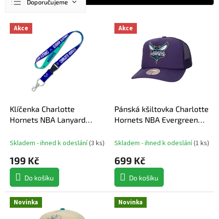
Doporučujeme
a
z
Nejlevnější
V
e
Akce
Akce
ý
n
Nejdražší
p
í
Nejprodávanější
i
p
s
r
Abecedně
p
o
r
d
o
u
d
Klíčenka Charlotte
Pánská kšiltovka Charlotte
k
u
Hornets NBA Lanyard
Hornets NBA Evergreen
t
k
buckle 1"
Trucker
ů
t
Skladem - ihned k odeslání
(
3 ks
)
Skladem - ihned k odeslání
(
1 ks
)
ů
199 Kč
699 Kč
Do košíku
Do košíku
Novinka
Novinka