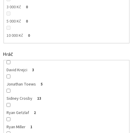
3 000 Kč
0
5 000 Kč
0
10 000 Kč
0
Hráč
David Krejci
3
Jonathan Toews
5
Sidney Crosby
13
Ryan Getzlaf
2
Ryan Miller
1