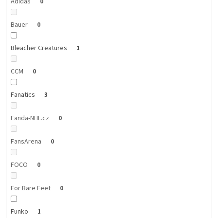
Adidas
0
Bauer
0
Bleacher Creatures
1
CCM
0
Fanatics
3
Fanda-NHL.cz
0
FansArena
0
FOCO
0
For Bare Feet
0
Funko
1