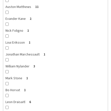
Auston Matthews
11
Evander Kane
2
Nick Foligno
1
Loui Eriksson
1
Jonathan Marchessault
1
William Nylander
3
Mark Stone
1
Bo Horvat
1
Leon Draisaitl
6