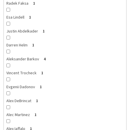
Radek Faksa
1
Esa Lindell
1
Justin Abdelkader
1
Darren Helm
1
Aleksander Barkov
4
Vincent Trocheck
1
Evgenii Dadonov
1
Alex DeBrincat
1
Alec Martinez
1
Alex Iaffalo
1