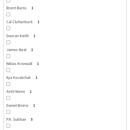
Brent Burns
1
Cal Clutterbuck
1
Duncan Keith
1
James Neal
1
Niklas Kronwall
1
Ilya Kovalchuk
1
Antti Niemi
1
Daniel Briere
1
P.K. Subban
5