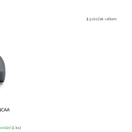
2
položek celkem
 NCAA
deslání
(
1 ks
)