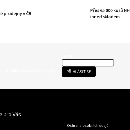
Přes 65 000 kusů N
ě prodejny v ČR
ihned skladem
E-mail
ých produktech na našem e-shopu.
PŘIHLÁSIT SE
e pro Vás
Ochrana osobních údajů