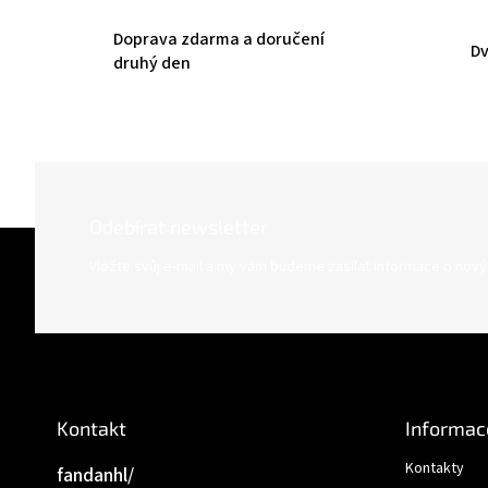
Doprava zdarma a doručení
Dv
druhý den
Odebírat newsletter
Z
á
Vložte svůj e-mail a my vám budeme zasílat informace o nov
p
a
t
í
Kontakt
Informac
Kontakty
fandanhl/