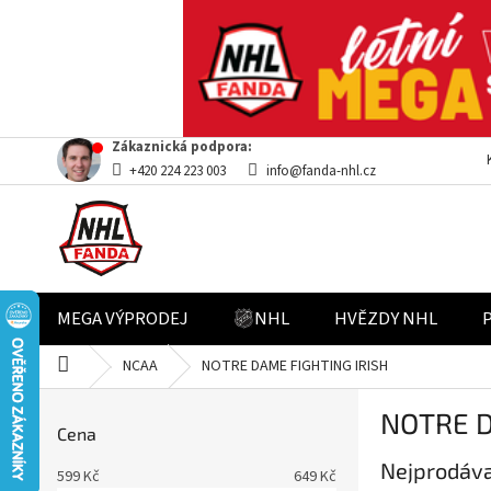
Přejít
Zákaznická podpora:
na
+420 224 223 003
info@fanda-nhl.cz
obsah
MEGA VÝPRODEJ
NHL
HVĚZDY NHL
Domů
NCAA
NOTRE DAME FIGHTING IRISH
P
NOTRE D
o
Cena
s
Nejprodáva
t
599
Kč
649
Kč