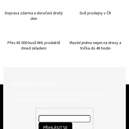
a
c
í
Doprava zdarma a doručení druhý
Dvě prodejny v ČR
p
den
r
v
k
y
Přes 65 000 kusů NHL produktů
Vlastní jméno nejen na dresy a
v
ihned skladem
trička do 48 hodin
ý
p
i
s
u
Odebírat newsletter
Z
á
Vložte svůj e-mail a my vám budeme zasílat informace o
p
nových produktech na našem e-shopu.
a
t
E-mail
í
PŘIHLÁSIT SE