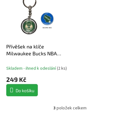
Přívěšek na klíče
Milwaukee Bucks NBA
Spinner Key Ring
Skladem - ihned k odeslání
(
2 ks
)
249 Kč
Do košíku
3
položek celkem
O
v
l
á
d