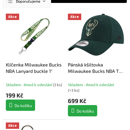
Doporučujeme
a
z
Nejlevnější
V
e
Akce
Akce
ý
n
Nejdražší
p
í
Nejprodávanější
i
p
s
r
Abecedně
p
o
r
d
o
u
d
Klíčenka Milwaukee Bucks
Pánská kšiltovka
k
u
NBA Lanyard buckle 1"
Milwaukee Bucks NBA The
t
k
League
ů
t
Skladem - ihned k odeslání
(
3 ks
)
Skladem - ihned k odeslání
ů
(
>3 ks
)
199 Kč
699 Kč
Do košíku
Do košíku
Akce