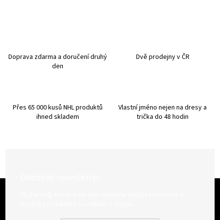
l
á
d
a
c
í
Doprava zdarma a doručení druhý
Dvě prodejny v ČR
p
den
r
v
k
y
Přes 65 000 kusů NHL produktů
Vlastní jméno nejen na dresy a
v
ihned skladem
trička do 48 hodin
ý
p
i
s
u
Odebírat newsletter
Z
á
Vložte svůj e-mail a my vám budeme zasílat informace o
p
nových produktech na našem e-shopu.
a