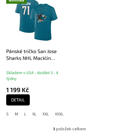
Novinka
Pánské tričko San Jose
Sharks NHL Macklin
Celebrini #71 Authentic
Stack Name and Number
Skladem v USA - dodání 3 - 4
T-Shirt - Teal
týdny
1 199 Kč
DETAIL
S
M
L
XL
XXL
XXXL
3
položek celkem
O
v