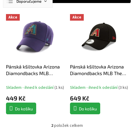
Doporučujeme
a
z
Nejlevnější
V
e
Akce
Akce
ý
n
Nejdražší
p
í
Nejprodávanější
i
p
s
r
Abecedně
p
o
r
d
o
u
d
Pánská kšiltovka Arizona
Pánská kšiltovka Arizona
k
u
Diamondbacks MLB
Diamondbacks MLB The
t
k
Cooperstown ’47 MVP
League
ů
t
Skladem - ihned k odeslání
(
1 ks
)
Skladem - ihned k odeslání
(
3 ks
)
ů
449 Kč
649 Kč
Do košíku
Do košíku
2
položek celkem
O
v