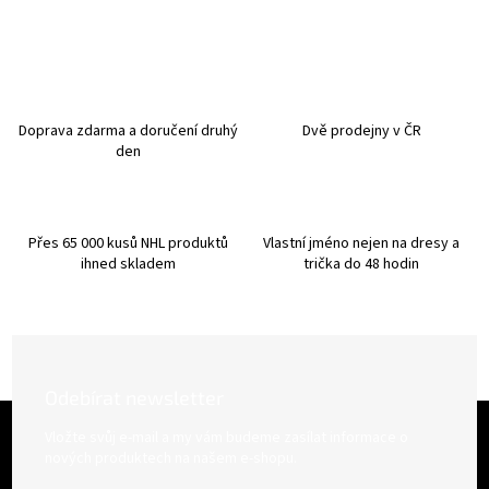
l
á
d
a
c
í
Doprava zdarma a doručení druhý
Dvě prodejny v ČR
p
den
r
v
k
y
Přes 65 000 kusů NHL produktů
Vlastní jméno nejen na dresy a
v
ihned skladem
trička do 48 hodin
ý
p
i
s
u
Odebírat newsletter
Z
á
Vložte svůj e-mail a my vám budeme zasílat informace o
p
nových produktech na našem e-shopu.
a