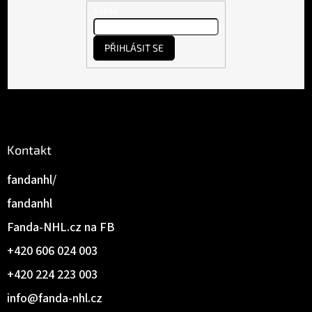
t
E-mail
í
PŘIHLÁSIT SE
Kontakt
fandanhl/
fandanhl
Fanda-NHL.cz na FB
+420 606 024 003
+420 224 223 003
info
@
fanda-nhl.cz