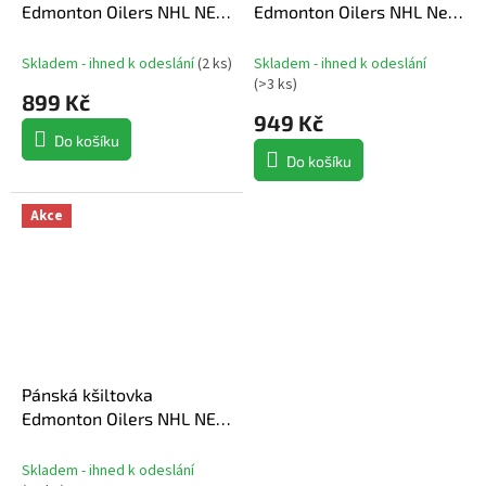
Edmonton Oilers NHL NEW
Edmonton Oilers NHL New
ERA 950AF Chainstitch
Era 970SS Champion 26
Skladem - ihned k odeslání
(
2 ks
)
Skladem - ihned k odeslání
(
>3 ks
)
899 Kč
949 Kč
Do košíku
Do košíku
Akce
Pánská kšiltovka
Edmonton Oilers NHL NEW
ERA 970SS SP26
Skladem - ihned k odeslání