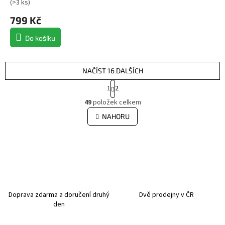
(
>3 ks
)
799 Kč
Do košíku
NAČÍST 16 DALŠÍCH
S
1
2
t
O
r
49
položek celkem
v
á
l
NAHORU
n
á
k
d
o
v
a
á
c
n
í
í
p
r
v
Doprava zdarma a doručení druhý
Dvě prodejny v ČR
k
den
y
v