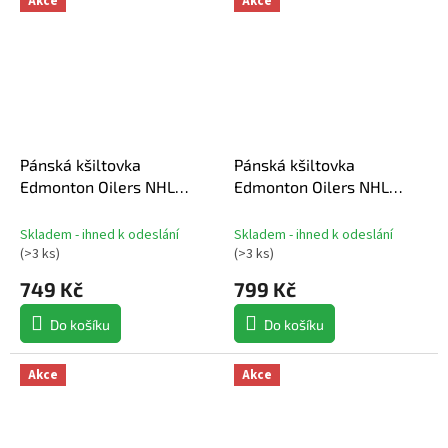
Akce
Akce
Pánská kšiltovka
Pánská kšiltovka
Edmonton Oilers NHL
Edmonton Oilers NHL
Authentic Pro Prime Flat
Authentic Pro Prime
Brim Snapback
Graphic Unstructured
Skladem - ihned k odeslání
Skladem - ihned k odeslání
Adjustable
(
>3 ks
)
(
>3 ks
)
749 Kč
799 Kč
Do košíku
Do košíku
Akce
Akce