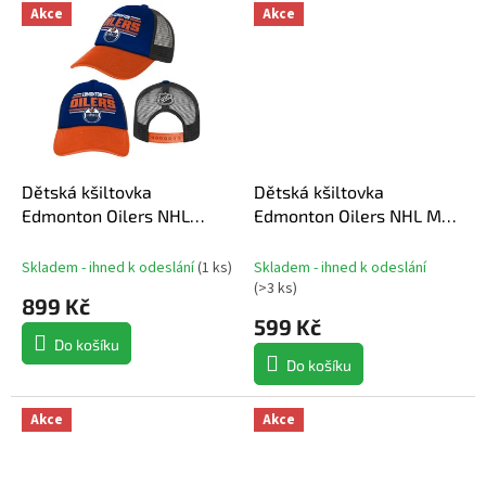
Akce
Akce
Dětská kšiltovka
Dětská kšiltovka
Edmonton Oilers NHL
Edmonton Oilers NHL Mvp
Essentials Snapback
Pro Pinch
Trucker
Skladem - ihned k odeslání
(
1 ks
)
Skladem - ihned k odeslání
(
>3 ks
)
899 Kč
599 Kč
Do košíku
Do košíku
Akce
Akce