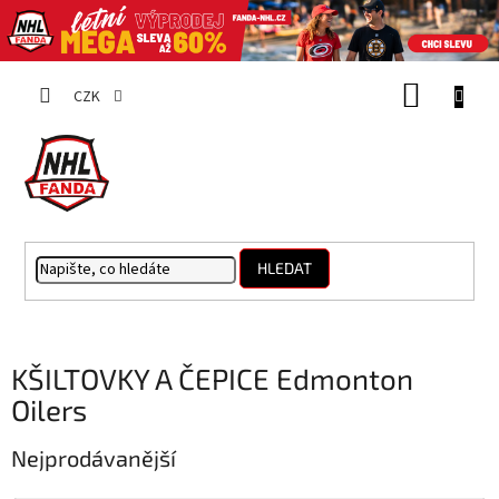
Přejít
NÁKUP
na
CZK
obsah
KOŠÍK
HLEDAT
KŠILTOVKY A ČEPICE Edmonton
Oilers
Nejprodávanější