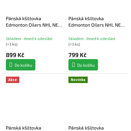
Pánská kšiltovka
Pánská kšiltovka
Edmonton Oilers NHL NEW
Edmonton Oilers NHL NEW
ERA 950AF
ERA 950AF Chainstitch
Skladem - ihned k odeslání
Skladem - ihned k odeslání
(
>3 ks
)
(
>3 ks
)
899 Kč
799 Kč
Do košíku
Do košíku
Akce
Novinka
Pánská kšiltovka
Pánská kšiltovka