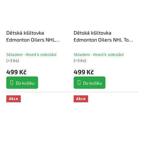
Dětská kšiltovka
Dětská kšiltovka
Edmonton Oilers NHL
Edmonton Oilers NHL Top
Structured A-Frame
Player Snapback
Skladem - ihned k odeslání
Skladem - ihned k odeslání
(
>3 ks
)
(
>3 ks
)
499 Kč
499 Kč
Do košíku
Do košíku
Akce
Akce