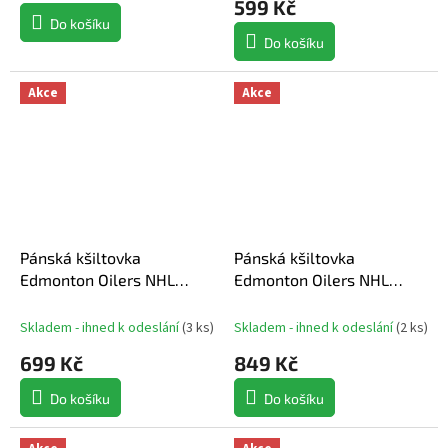
599 Kč
Do košíku
Do košíku
Akce
Akce
Pánská kšiltovka
Pánská kšiltovka
Edmonton Oilers NHL
Edmonton Oilers NHL
Authentic Pro A/Cap Flat
Authentic Pro A/Cap
Brim Square Visor
Structured Adj. Meshback
Skladem - ihned k odeslání
(
3 ks
)
Skladem - ihned k odeslání
(
2 ks
)
Structured Adjustable
699 Kč
849 Kč
Do košíku
Do košíku