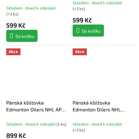
CLEAN UP
MVP
Skladem - ihned k odeslání
Průměrné
Skladem - ihned k odeslání
(
>3 ks
)
hodnocení
(
>3 ks
)
produktu
599 Kč
599 Kč
je
4,0
Do košíku
z
Do košíku
5
hvězdiček.
Akce
Akce
Pánská kšiltovka
Pánská kšiltovka
Edmonton Oilers NHL AP
Edmonton Oilers NHL
Rink Prime Unstructured
Archer Unstructured
Adj. Snapbuckle
Adjustable Cap
Skladem - ihned k odeslání
(
1 ks
)
Skladem - ihned k odeslání
(
>3 ks
)
899 Kč