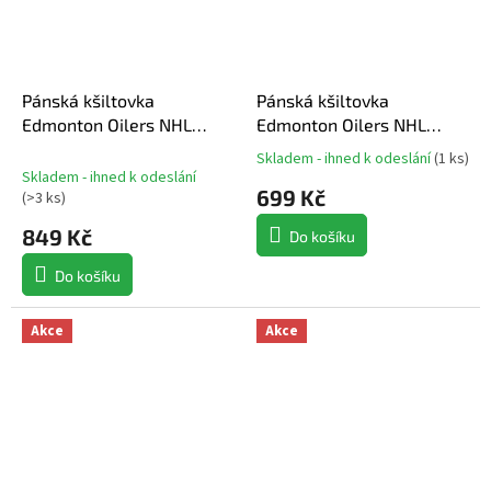
Pánská kšiltovka
Pánská kšiltovka
Edmonton Oilers NHL
Edmonton Oilers NHL
Ballpark 47 Offside
Black
Skladem - ihned k odeslání
(
1 ks
)
Průměrné
Skladem - ihned k odeslání
hodnocení
699 Kč
(
>3 ks
)
produktu
je
849 Kč
Do košíku
5,0
z
Do košíku
5
hvězdiček.
Akce
Akce