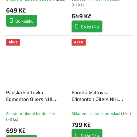
Cap
(
>3 ks
)
649 Kč
649 Kč
Do košíku
Do košíku
Akce
Akce
Pánská kšiltovka
Pánská kšiltovka
Edmonton Oilers NHL
Edmonton Oilers NHL
Evergreen Trucker
Granite 47 MVP
Skladem - ihned k odeslání
Skladem - ihned k odeslání
(
1 ks
)
(
>3 ks
)
799 Kč
699 Kč
Do košíku