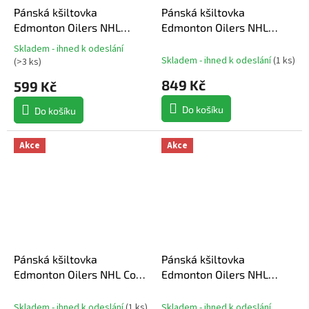
Pánská kšiltovka
Pánská kšiltovka
Edmonton Oilers NHL
Edmonton Oilers NHL
Branson ’47 MVP
Carbon Rope 47 Trucker
Skladem - ihned k odeslání
Průměrné
Skladem - ihned k odeslání
(
1 ks
)
(
>3 ks
)
hodnocení
produktu
849 Kč
599 Kč
je
5,0
Do košíku
Do košíku
z
5
Akce
Akce
hvězdiček.
Pánská kšiltovka
Pánská kšiltovka
Edmonton Oilers NHL Cold
Edmonton Oilers NHL
Zone ’47 MVP DP
Course Adjustable Foam
Front A-Frame Meshaback
Skladem - ihned k odeslání
(
1 ks
)
Skladem - ihned k odeslání