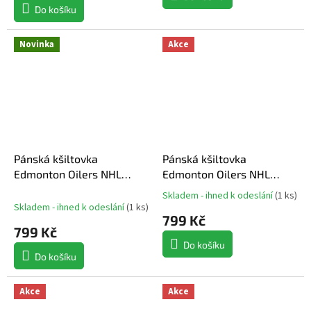
Do košíku
Novinka
Akce
Pánská kšiltovka
Pánská kšiltovka
Edmonton Oilers NHL
Edmonton Oilers NHL
Head Coach Trucker
Heritage Snapback
Skladem - ihned k odeslání
(
1 ks
)
Průměrné
Skladem - ihned k odeslání
(
1 ks
)
hodnocení
799 Kč
produktu
799 Kč
je
Do košíku
5,0
Do košíku
z
5
hvězdiček.
Akce
Akce