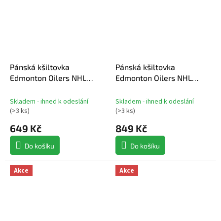
Pánská kšiltovka
Pánská kšiltovka
Edmonton Oilers NHL
Edmonton Oilers NHL
Legend 47 MVP
Loden Structured
Adjustable Flat Brim Cap
Skladem - ihned k odeslání
Skladem - ihned k odeslání
(
>3 ks
)
(
>3 ks
)
649 Kč
849 Kč
Do košíku
Do košíku
Akce
Akce