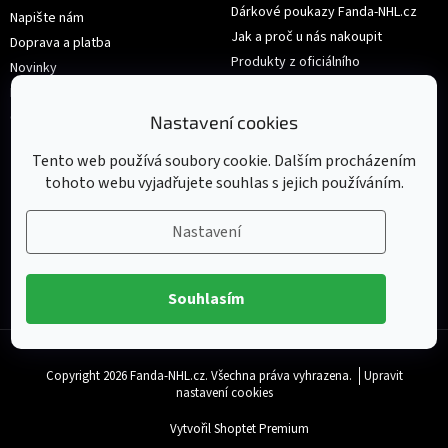
Dárkové poukazy Fanda-NHL.cz
Napište nám
Jak a proč u nás nakoupit
Doprava a platba
Produkty z oficiálního
Novinky
shop.nhl.com
Hodnocení obchodu
Velikosti
Obchodní podmínky
Nastavení cookies
Výměna nebo vrácení zboží
Tento web používá soubory cookie. Dalším procházením
tohoto webu vyjadřujete souhlas s jejich používáním.
Nastavení
Souhlasím
Copyright 2026
Fanda-NHL.cz
. Všechna práva vyhrazena.
Upravit
nastavení cookies
Vytvořil Shoptet Premium