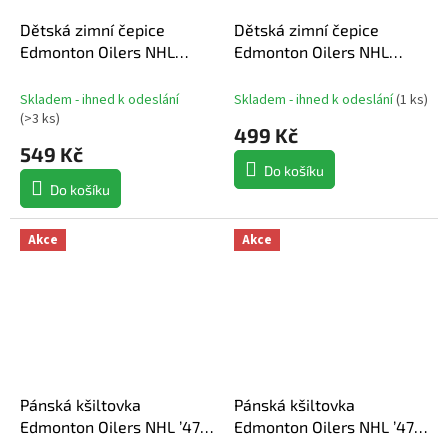
Dětská zimní čepice
Dětská zimní čepice
Edmonton Oilers NHL
Edmonton Oilers NHL
Cuffed Beanie With Pom
Cuffed Knit
Skladem - ihned k odeslání
Skladem - ihned k odeslání
(
1 ks
)
(
>3 ks
)
499 Kč
549 Kč
Do košíku
Do košíku
Akce
Akce
Pánská kšiltovka
Pánská kšiltovka
Edmonton Oilers NHL ’47
Edmonton Oilers NHL ’47