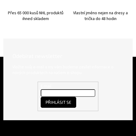
ý
p
Přes 65 000 kusů NHL produktů
Vlastní jméno nejen na dresy a
i
ihned skladem
trička do 48 hodin
s
u
Odebírat newsletter
Z
á
Vložte svůj e-mail a my vám budeme zasílat informace o
p
nových produktech na našem e-shopu.
a
t
E-mail
í
PŘIHLÁSIT SE