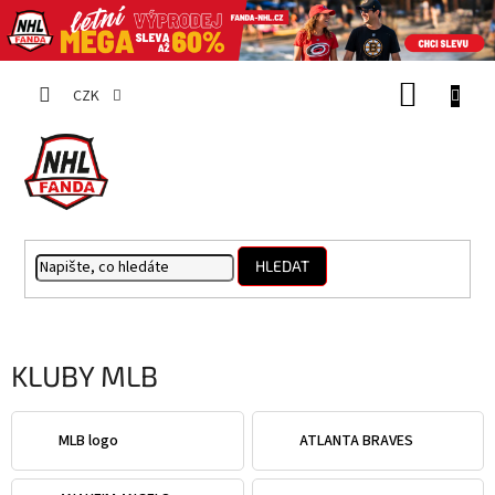
Přejít
NÁKUP
na
CZK
obsah
KOŠÍK
HLEDAT
KLUBY MLB
MLB logo
ATLANTA BRAVES