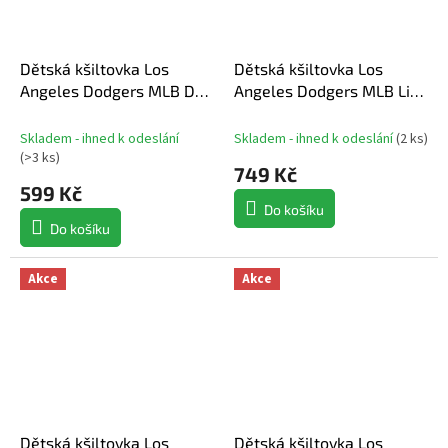
Dětská kšiltovka Los
Dětská kšiltovka Los
Angeles Dodgers MLB Dri-
Angeles Dodgers MLB Lil
Fit Club Structured Cap
Shot '47 CAPTAIN Black
Skladem - ihned k odeslání
Skladem - ihned k odeslání
(
2 ks
)
(
>3 ks
)
749 Kč
599 Kč
Do košíku
Do košíku
Akce
Akce
Dětská kšiltovka Los
Dětská kšiltovka Los