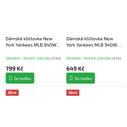
Dámská kšiltovka New
Dámská kšiltovka New
York Yankees MLB 940W
York Yankees MLB 940W
Cow midi
MC Pastel cord
Skladem - ihned k odeslání
(
2 ks
)
Skladem - ihned k odeslání
(
3 ks
)
799 Kč
649 Kč
Do košíku
Do košíku
Akce
Akce