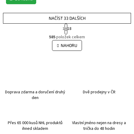
z
5
hvězdiček.
NAČÍST 33 DALŠÍCH
S
1
18
t
O
r
585
položek celkem
v
á
l
NAHORU
n
á
k
d
o
v
a
á
c
n
í
í
p
r
v
Doprava zdarma a doručení druhý
Dvě prodejny v ČR
k
den
y
v
ý
p
Přes 65 000 kusů NHL produktů
Vlastní jméno nejen na dresy a
i
ihned skladem
trička do 48 hodin
s