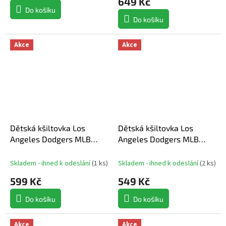
649 Kč
Do košíku
Do košíku
Akce
Akce
Dětská kšiltovka Los
Dětská kšiltovka Los
Angeles Dodgers MLB
Angeles Dodgers MLB
940K MC Cord
940K MC Wordmark
Skladem - ihned k odeslání
(
1 ks
)
Skladem - ihned k odeslání
(
2 ks
)
599 Kč
549 Kč
Do košíku
Do košíku
Akce
Akce