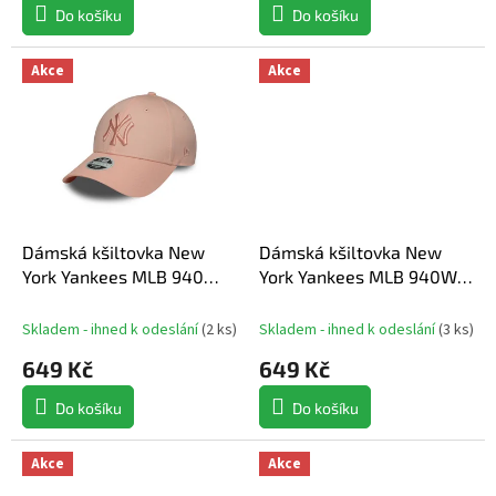
Do košíku
Do košíku
Akce
Akce
Dámská kšiltovka New
Dámská kšiltovka New
York Yankees MLB 940
York Yankees MLB 940W
League Essential
Animal infill
Skladem - ihned k odeslání
(
2 ks
)
Skladem - ihned k odeslání
(
3 ks
)
649 Kč
649 Kč
Do košíku
Do košíku
Akce
Akce