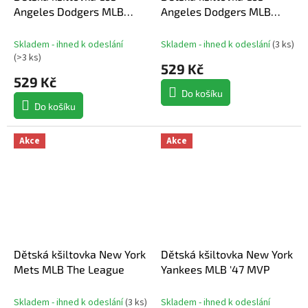
Angeles Dodgers MLB
Angeles Dodgers MLB
Raised Basic '47 MVP
Raised Basic '47 MVP
Black
Royal
Skladem - ihned k odeslání
Skladem - ihned k odeslání
(
3 ks
)
(
>3 ks
)
529 Kč
529 Kč
Do košíku
Do košíku
Akce
Akce
Dětská kšiltovka New York
Dětská kšiltovka New York
Mets MLB The League
Yankees MLB '47 MVP
Skladem - ihned k odeslání
(
3 ks
)
Skladem - ihned k odeslání