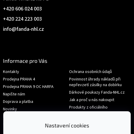
+420 606 024 003
+420 224 223 003
info
@
fanda-nhl.cz
Informace pro Vás
Kontakty
Ochrana osobních údajů
Prodejna PRAHA 4
Povinnost úhrady nákladů při
nepřevzetí zásilky na dobírku
Prodejna PRAHA 9 OC HARFA
Dárkové poukazy Fanda-NHL.cz
Napište nám
Jak a proč u nás nakoupit
Doprava a platba
Produkty z oficiálního
Novinky
shop.nhl.com
Hodnocení obchodu
Velikosti
Obchodní podmínky
Nastavení cookies
Výměna nebo vrácení zboží