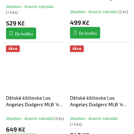
'47 MVP Navy
Skladem - ihned k odeslání
Průměrné
Skladem - ihned k odeslání
(
2 ks
)
(
>3 ks
)
hodnocení
produktu
499 Kč
529 Kč
je
5,0
Do košíku
Do košíku
z
5
Akce
Akce
hvězdiček.
Dětská kšiltovka Los
Dětská kšiltovka Los
Angeles Dodgers MLB '47
Angeles Dodgers MLB '47
MVP
MVP
Skladem - ihned k odeslání
(
3 ks
)
Skladem - ihned k odeslání
(
>3 ks
)
649 Kč