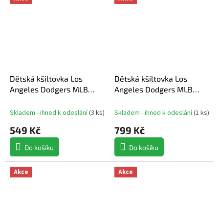
Dětská kšiltovka Los
Dětská kšiltovka Los
Angeles Dodgers MLB
Angeles Dodgers MLB
Branson '47 MVP Royal
Critter Kids 47 Clean Up
Skladem - ihned k odeslání
(
3 ks
)
Skladem - ihned k odeslání
(
1 ks
)
549 Kč
799 Kč
Do košíku
Do košíku
Akce
Akce