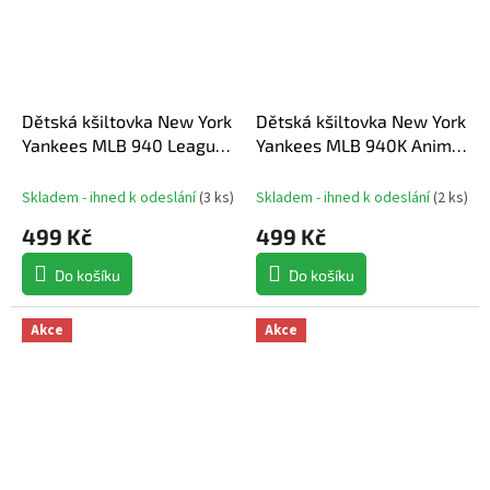
Dětská kšiltovka New York
Dětská kšiltovka New York
Yankees MLB 940 League
Yankees MLB 940K Animal
Essential kids
infill
Skladem - ihned k odeslání
(
3 ks
)
Skladem - ihned k odeslání
(
2 ks
)
499 Kč
499 Kč
Do košíku
Do košíku
Akce
Akce