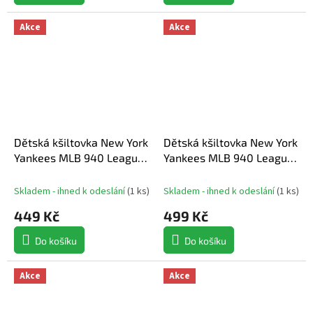
Akce
Akce
Dětská kšiltovka New York
Dětská kšiltovka New York
Yankees MLB 940 League
Yankees MLB 940 League
Essential kids
Essential kids
Skladem - ihned k odeslání
(
1 ks
)
Skladem - ihned k odeslání
(
1 ks
)
449 Kč
499 Kč
Do košíku
Do košíku
Akce
Akce