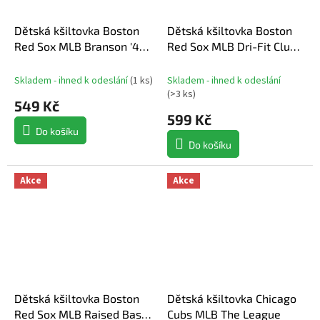
Dětská kšiltovka Boston
Dětská kšiltovka Boston
Red Sox MLB Branson '47
Red Sox MLB Dri-Fit Club
MVP Navy
Structured Cap
Skladem - ihned k odeslání
(
1 ks
)
Skladem - ihned k odeslání
(
>3 ks
)
549 Kč
599 Kč
Do košíku
Do košíku
Akce
Akce
Dětská kšiltovka Boston
Dětská kšiltovka Chicago
Red Sox MLB Raised Basic
Cubs MLB The League