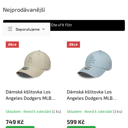
Nejprodávanější
Ř
Otevřít filtr
Doporučujeme
a
z
Nejlevnější
V
e
Akce
Akce
ý
n
Nejdražší
p
í
Nejprodávanější
i
p
s
r
Abecedně
p
o
r
d
o
u
d
Dámská kšiltovka Los
Dámská kšiltovka Los
k
u
Angeles Dodgers MLB
Angeles Dodgers MLB
t
k
940W MC Pastel cord
940W Metallic logo
ů
t
Skladem - ihned k odeslání
(
1 ks
)
Skladem - ihned k odeslání
(
3 ks
)
ů
749 Kč
599 Kč