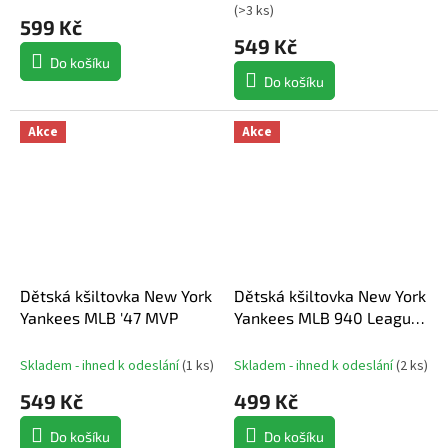
(
>3 ks
)
599 Kč
549 Kč
Do košíku
Do košíku
Akce
Akce
Dětská kšiltovka New York
Dětská kšiltovka New York
Yankees MLB '47 MVP
Yankees MLB 940 League
Basic
Skladem - ihned k odeslání
(
1 ks
)
Skladem - ihned k odeslání
(
2 ks
)
549 Kč
499 Kč
Do košíku
Do košíku