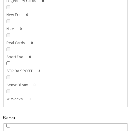
Legendary Cards
0
New Era
0
Nike
0
Real Cards
0
SportZoo
0
STŘÍDA SPORT
3
Šenyr Bijoux
0
WitSocks
0
Barva