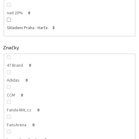
nad 20%
0
Skladem Praha - Harfa
3
Značky
47 Brand
0
Adidas
0
CCM
0
Fanda-NHL.cz
0
FansArena
0