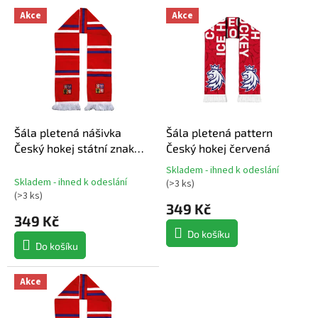
V
Akce
Akce
ý
p
i
s
p
r
o
d
Šála pletená nášivka
Šála pletená pattern
u
Český hokej státní znak
Český hokej červená
k
červená
Skladem - ihned k odeslání
t
Průměrné
Skladem - ihned k odeslání
(
>3 ks
)
hodnocení
ů
(
>3 ks
)
produktu
349 Kč
349 Kč
je
5,0
Do košíku
z
Do košíku
5
hvězdiček.
Akce