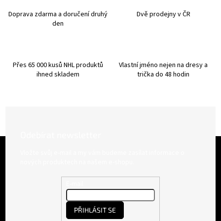
c
í
Doprava zdarma a doručení druhý
Dvě prodejny v ČR
p
den
r
v
k
y
Přes 65 000 kusů NHL produktů
Vlastní jméno nejen na dresy a
v
ihned skladem
trička do 48 hodin
ý
p
i
s
u
Odebírat newsletter
Z
á
Vložte svůj e-mail a my vám budeme zasílat informace o
p
nových produktech na našem e-shopu.
a
t
E-mail
í
PŘIHLÁSIT SE