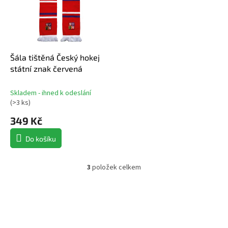
Šála tištěná Český hokej
státní znak červená
Skladem - ihned k odeslání
(
>3 ks
)
349 Kč
Do košíku
3
položek celkem
O
v
l
á
d
a