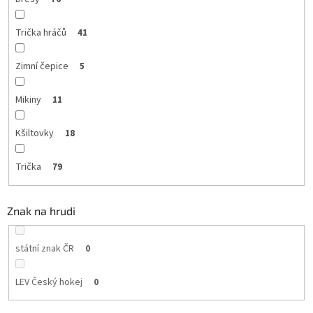
Trička hráčů
41
Zimní čepice
5
Mikiny
11
Kšiltovky
18
Trička
79
Znak na hrudi
státní znak ČR
0
LEV Český hokej
0