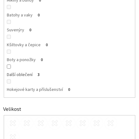
Mikiny a bundy
0
Batohy a vaky
0
Suvenýry
0
Kšiltovky a čepice
0
Boty a ponožky
0
Další oblečení
3
Hokejové karty a příslušenství
0
Velikost