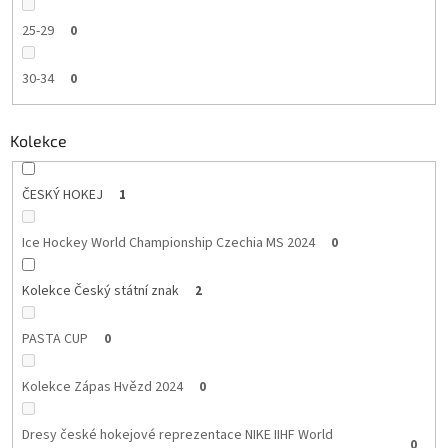
25-29
0
30-34
0
Kolekce
ČESKÝ HOKEJ
1
Ice Hockey World Championship Czechia MS 2024
0
Kolekce Český státní znak
2
PASTA CUP
0
Kolekce Zápas Hvězd 2024
0
Dresy české hokejové reprezentace NIKE IIHF World
0