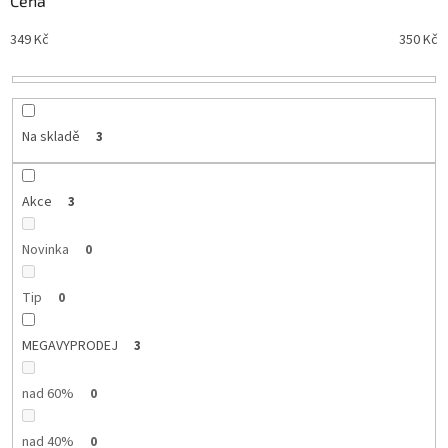
Cena
n
Nejdražší
349
Kč
350
Kč
í
Nejprodávanější
p
r
Abecedně
o
d
Na skladě
3
u
k
t
Akce
3
ů
Novinka
0
Tip
0
MEGAVYPRODEJ
3
nad 60%
0
nad 40%
0