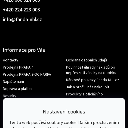
+420 606 024 003
+420 224 223 003
info
@
fanda-nhl.cz
Informace pro Vás
Kontakty
Ochrana osobních údajů
Prodejna PRAHA 4
Povinnost úhrady nákladů při
nepřevzetí zásilky na dobírku
Prodejna PRAHA 9 OC HARFA
Dárkové poukazy Fanda-NHL.cz
Napište nám
Jak a proč u nás nakoupit
Doprava a platba
Produkty z oficiálního
Novinky
shop.nhl.com
Hodnocení obchodu
Velikosti
Obchodní podmínky
Nastavení cookies
Výměna nebo vrácení zboží
Tento web používá soubory cookie. Dalším procházením