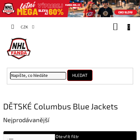
Přejít
NÁKUP
na
CZK
obsah
KOŠÍK
HLEDAT
DĚTSKÉ Columbus Blue Jackets
Nejprodávanější
Ř
Otevřít filtr