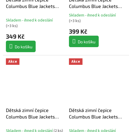
Columbus Blue Jackets
Columbus Blue Jackets
NHL Essentials Cuffed Knit
NHL Jacquard Tassel
Skladem - ihned k odeslání
Průměrné
W Pom
Skladem - ihned k odeslání
(
>3 ks
)
hodnocení
(
>3 ks
)
produktu
399 Kč
349 Kč
je
5,0
Do košíku
z
Do košíku
5
hvězdiček.
Akce
Akce
Dětská zimní čepice
Dětská zimní čepice
Columbus Blue Jackets
Columbus Blue Jackets
NHL Paint Splatter Cuffed
NHL Stetchark Knit
Skladem - ihned k odeslání
(
2 ks
)
Skladem - ihned k odeslání