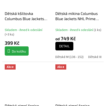
Dětská kšiltovka
Dětská mikina Columbus
Columbus Blue Jackets
Blue Jackets NHL Prime
NHL Precurved Snap
Logo Pullover Fleece
Skladem - ihned k odeslání
Skladem - ihned k odeslání
(
1 ks
)
(
>3 ks
)
749 Kč
od
399 Kč
DETAIL
Do košíku
Dětské M (136 - 152)
Dětské XL (1
Akce
Akce
Dětská zimní čepice
Dětská zimní čepice