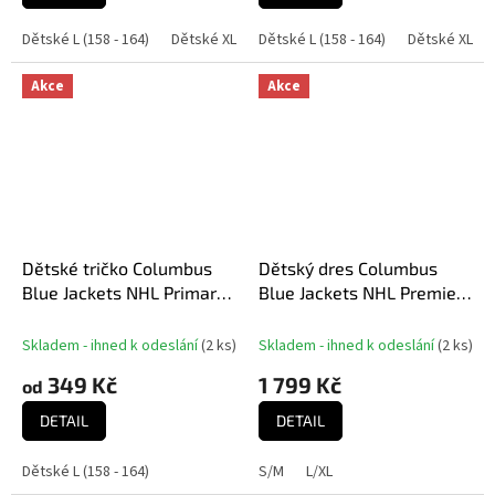
Dětské L (158 - 164)
Dětské XL (170 - 176)
Dětské L (158 - 164)
Dětské XL (17
Akce
Akce
Dětské tričko Columbus
Dětský dres Columbus
Blue Jackets NHL Primary
Blue Jackets NHL Premier
Logo
Home
Skladem - ihned k odeslání
(
2 ks
)
Skladem - ihned k odeslání
(
2 ks
)
349 Kč
1 799 Kč
od
DETAIL
DETAIL
Dětské L (158 - 164)
S/M
L/XL