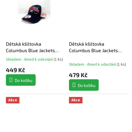
Dětská kšiltovka
Dětská kšiltovka
Columbus Blue Jackets
Columbus Blue Jackets
NHL Core Lockup Trucker
NHL Faceoff Structured
Skladem - ihned k odeslání
(
1 ks
)
Průměrné
Snapback
Skladem - ihned k odeslání
(
1 ks
)
hodnocení
449 Kč
produktu
479 Kč
je
Do košíku
5,0
Do košíku
z
5
hvězdiček.
Akce
Akce