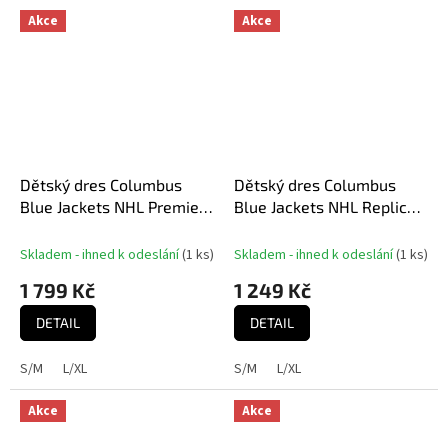
Akce
Akce
Dětský dres Columbus
Dětský dres Columbus
Blue Jackets NHL Premier
Blue Jackets NHL Replica
White Away
Home
Skladem - ihned k odeslání
(
1 ks
)
Skladem - ihned k odeslání
(
1 ks
)
1 799 Kč
1 249 Kč
DETAIL
DETAIL
S/M
L/XL
S/M
L/XL
Akce
Akce