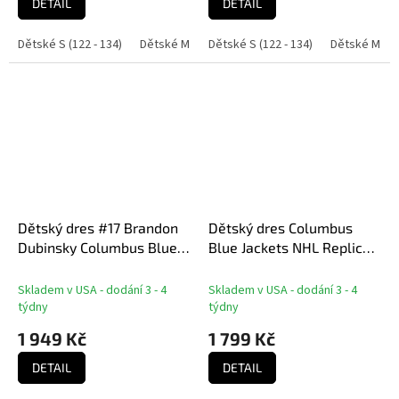
DETAIL
DETAIL
Dětské S (122 - 134)
Dětské M (136 - 152)
Dětské S (122 - 134)
Dětské L (158 - 164)
Dětské M (13
Dě
Dětský dres #17 Brandon
Dětský dres Columbus
Dubinsky Columbus Blue
Blue Jackets NHL Replica
Jackets NHL Replica Home
Home Jersey
Jersey
Skladem v USA - dodání 3 - 4
Skladem v USA - dodání 3 - 4
týdny
týdny
1 949 Kč
1 799 Kč
DETAIL
DETAIL