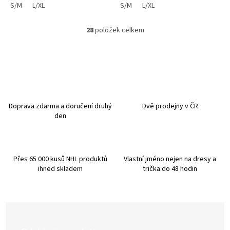
S/M
L/XL
S/M
L/XL
28
položek celkem
O
v
l
á
d
a
c
í
Doprava zdarma a doručení druhý
Dvě prodejny v ČR
p
den
r
v
k
y
Přes 65 000 kusů NHL produktů
Vlastní jméno nejen na dresy a
v
ihned skladem
trička do 48 hodin
ý
p
i
s
u