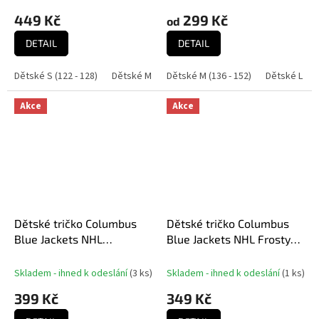
449 Kč
299 Kč
od
DETAIL
DETAIL
Dětské S (122 - 128)
Dětské M (140 - 146)
Dětské M (136 - 152)
Dětské L (152 - 158)
Dětské L (158
Dě
Akce
Akce
Dětské tričko Columbus
Dětské tričko Columbus
Blue Jackets NHL
Blue Jackets NHL Frosty
Customer Pick Up
Center Ultra
Skladem - ihned k odeslání
(
3 ks
)
Skladem - ihned k odeslání
(
1 ks
)
399 Kč
349 Kč