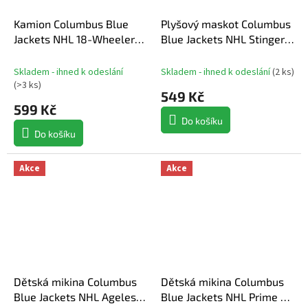
Kamion Columbus Blue
Plyšový maskot Columbus
Jackets NHL 18-Wheeler
Blue Jackets NHL Stinger
Big Rig Truck White
#00 Plush Figure 3rd
Jersey
Skladem - ihned k odeslání
Skladem - ihned k odeslání
(
2 ks
)
(
>3 ks
)
549 Kč
599 Kč
Do košíku
Do košíku
Akce
Akce
Dětská mikina Columbus
Dětská mikina Columbus
Blue Jackets NHL Ageless
Blue Jackets NHL Prime Po