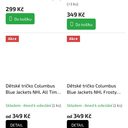
(
>3 ks
)
299 Kč
349 Kč
Do košíku
Do košíku
Akce
Akce
Dětské tričko Columbus
Dětské tričko Columbus
Blue Jackets NHL All Time
Blue Jackets NHL Frosty
Great Triblend
Center Ultra
Skladem - ihned k odeslání
(
1 ks
)
Skladem - ihned k odeslání
(
1 ks
)
349 Kč
349 Kč
od
od
DETAIL
DETAIL