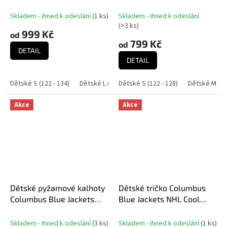
Revisited
Flc Hood -Home
Skladem - ihned k odeslání
(
1 ks
)
Skladem - ihned k odeslání
(
>3 ks
)
999 Kč
od
799 Kč
od
DETAIL
DETAIL
Dětské S (122 - 134)
Dětské L (158 - 164)
Dětské S (122 - 128)
Dětské XL (170 - 176)
Dětské M (14
Akce
Akce
Dětské pyžamové kalhoty
Dětské tričko Columbus
Columbus Blue Jackets
Blue Jackets NHL Cool
NHL Team Colored Printed
Camo
Pant
Skladem - ihned k odeslání
(
3 ks
)
Skladem - ihned k odeslání
(
1 ks
)