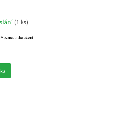
slání
(
1 ks
)
Možnosti doručení
íku