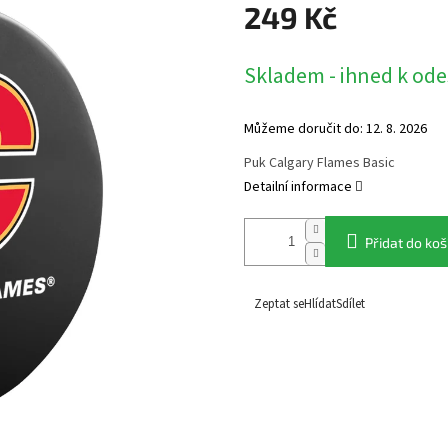
249 Kč
Měrná
Skladem - ihned k ode
cena:
Můžeme doručit do:
12. 8. 2026
Puk Calgary Flames Basic
Detailní informace
Přidat do koš
Zeptat se
Hlídat
Sdílet