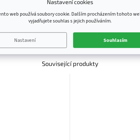
Nastavení cookies
aňte se majiteli oficiálně licencovaného puku.
Na přední straně logo
Ka
Ba
ento web používá soubory cookie. Dalším procházením tohoto we
Ka
vyjadřujete souhlas s jejich používáním.
Kl
Li
Pr
Nastavení
Souhlasím
Související produkty