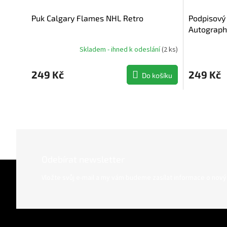
Puk Calgary Flames NHL Retro
Podpisový
Autograph
Skladem - ihned k odeslání
(
2 ks
)
249 Kč
249 Kč
Do košíku
Odebírat newsletter
Z
á
Vložte svůj e-mail a my vám budeme zasílat informace o nov
p
a
t
í