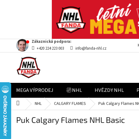
Přejít
Zákaznická podpora:
na
+420 224 223 003
info@fanda-nhl.cz
obsah
MEGA VÝPRODEJ
NHL
HVĚZDY NHL
Domů
NHL
CALGARY FLAMES
Puk Calgary Flames N
Puk Calgary Flames NHL Basic