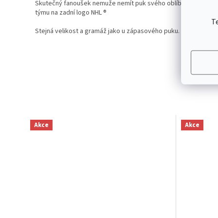
Skutečný fanoušek nemuže nemít puk svého oblíbeného týmu, st
týmu na zadní logo
NHL ®
T
Stejná velikost a gramáž jako u zápasového puku.
Akce
Akce