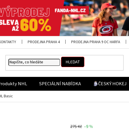
KONTAKTY
PRODEJNA PRAHA 4
PRODEJNA PRAHA 9 OC HARFA
HLEDAT
Produkty NHL
SPECIÁLNÍ NABÍDKA
ČESKÝ HOKEJ
HL Basic
275 Kč
–9 %