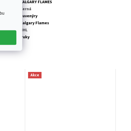
tegorie
:
CALGARY FLAMES
rva
:
Černá
bu
tegorie
:
Suvenýry
ub NHL
:
Calgary Flames
ga
:
NHL
odukt
:
Puky
Akce