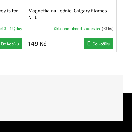
y is for
Magnetka na Lednici Calgary Flames
NHL
í 3 - 4 týdny
Skladem - ihned k odeslání
(
>3 ks
)
149 Kč
Do košíku
Do košíku