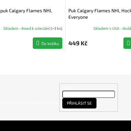
 puk Calgary Flames NHL
Puk Calgary Flames NHL Hocke
Everyone
Skladem - ihned k odeslání
(
>3 ks
)
Skladem v USA - dodán
449 Kč
Do košíku
E-mail
ých produktech na našem e-shopu.
PŘIHLÁSIT SE