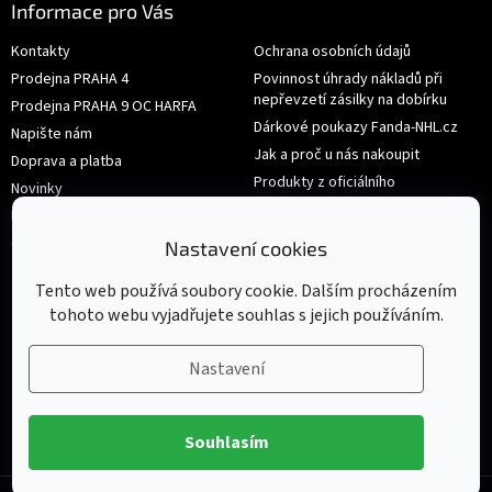
Informace pro Vás
Kontakty
Ochrana osobních údajů
Prodejna PRAHA 4
Povinnost úhrady nákladů při
nepřevzetí zásilky na dobírku
Prodejna PRAHA 9 OC HARFA
Dárkové poukazy Fanda-NHL.cz
Napište nám
Jak a proč u nás nakoupit
Doprava a platba
Produkty z oficiálního
Novinky
shop.nhl.com
Hodnocení obchodu
Velikosti
Obchodní podmínky
Nastavení cookies
Výměna nebo vrácení zboží
Tento web používá soubory cookie. Dalším procházením
tohoto webu vyjadřujete souhlas s jejich používáním.
Nastavení
Souhlasím