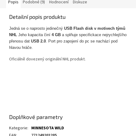
Popis
Podobné (9)
Hodnocení
Diskuze
Detailní popis produktu
Jedná se o naprosto jedinečný
USB Flash disk v motivech týmů
NHL
Jeho kapacita činí
4 GB
a splňuje specifickace nejrychlejšího
přenosu dat
USB 2.0
. Port pro zapojení do pc se nachází pod
hlavou hráče.
Oficiálně dovezený originální NHL produkt.
Doplňkové parametry
Kategorie
:
MINNESOTA WILD
EAN
:
771249203285