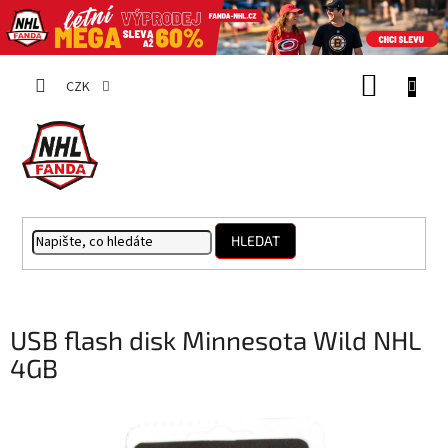
Přejít
NÁKUP
na
CZK
obsah
KOŠÍK
HLEDAT
USB flash disk Minnesota Wild NHL
4GB