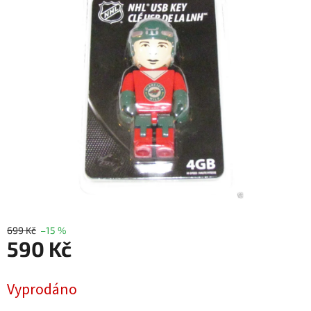
699 Kč
–15 %
590 Kč
Měrná
Vyprodáno
cena: