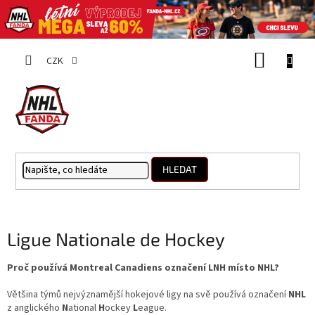
Přejít
NÁKUP
na
CZK
obsah
KOŠÍK
HLEDAT
Ligue Nationale de Hockey
Proč používá Montreal Canadiens označení LNH místo NHL?
Většina týmů nejvýznamější hokejové ligy na svě používá označení
NHL
z anglického
N
ational
H
ockey
L
eague.