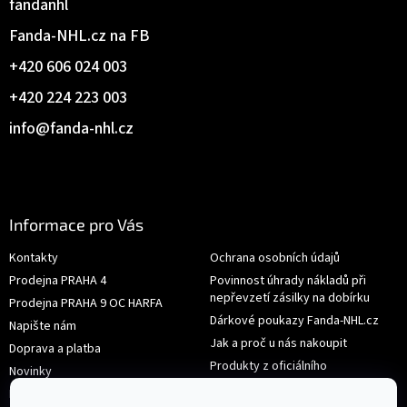
fandanhl
Fanda-NHL.cz na FB
+420 606 024 003
+420 224 223 003
info
@
fanda-nhl.cz
Informace pro Vás
Kontakty
Ochrana osobních údajů
Prodejna PRAHA 4
Povinnost úhrady nákladů při
nepřevzetí zásilky na dobírku
Prodejna PRAHA 9 OC HARFA
Dárkové poukazy Fanda-NHL.cz
Napište nám
Jak a proč u nás nakoupit
Doprava a platba
Produkty z oficiálního
Novinky
shop.nhl.com
Hodnocení obchodu
Velikosti