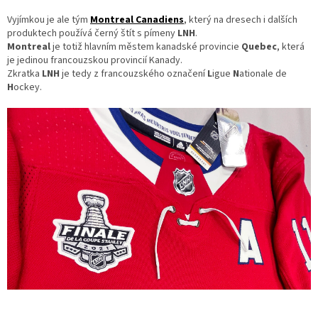
Vyjímkou je ale tým
Montreal Canadiens
, který na dresech i dalších
produktech používá černý štít s pímeny
LNH
.
Montreal
je totiž hlavním městem kanadské provincie
Quebec
, která
je jedinou francouzskou provincií Kanady.
Zkratka
LNH
je tedy z francouzského označení
L
igue
N
ationale de
H
ockey.