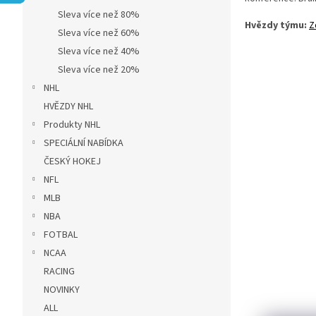
r
Sleva více než 80%
a
Hvězdy týmu:
Z
n
Sleva více než 60%
n
Sleva více než 40%
í
Sleva více než 20%
p
NHL
a
HVĚZDY NHL
n
Produkty NHL
e
l
SPECIÁLNÍ NABÍDKA
ČESKÝ HOKEJ
NFL
MLB
NBA
FOTBAL
NCAA
RACING
NOVINKY
ALL