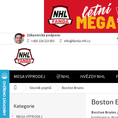
Přejít
Zákaznická podpora:
na
+420 224 223 003
info@fanda-nhl.cz
obsah
MEGA VÝPRODEJ
NHL
HVĚZDY NHL
Domů
Slovník pojmů
Boston Bruins
P
Boston 
Přeskočit
o
Kategorie
kategorie
s
Boston Bruins
j
t
MEGA VÝPRODEJ
konference. Brui