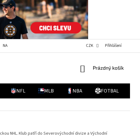
NAPIŠTE NÁM
DOPRAVA A PLATBA
NOVINKY
CZK
Přihlášení
HODNOCENÍ O
NÁKUPNÍ
Prázdný košík
KOŠÍK
NFL
MLB
NBA
FOTBAL
ckou NHL. Klub patří do Severovýchodní divize a Východní