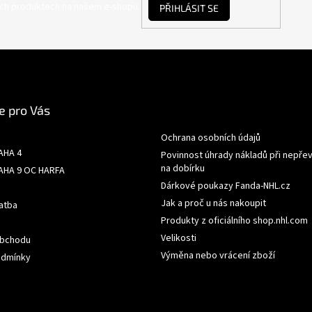
ých produktech na našem e-shopu.
PŘIHLÁSIT SE
e pro Vás
Ochrana osobních údajů
AHA 4
Povinnost úhrady nákladů při nepřev
na dobírku
AHA 9 OC HARFA
Dárkové poukazy Fanda-NHL.cz
Jak a proč u nás nakoupit
atba
Produkty z oficiálního shop.nhl.com
Velikosti
obchodu
Výměna nebo vrácení zboží
odmínky