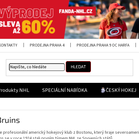
KONTAKTY
PRODEJNA PRAHA 4
PRODEJNA PRAHA 9 OC HARFA
HLEDAT
Produkty NHL
SPECIÁLNÍ NABÍDKA
ČESKÝ HOKEJ
Bruins
e profesionální americký hokejový klub z Bostonu, který hraje severoameri
ns se v roce 1924 stali prvním týmem NHL ze Spojených států.