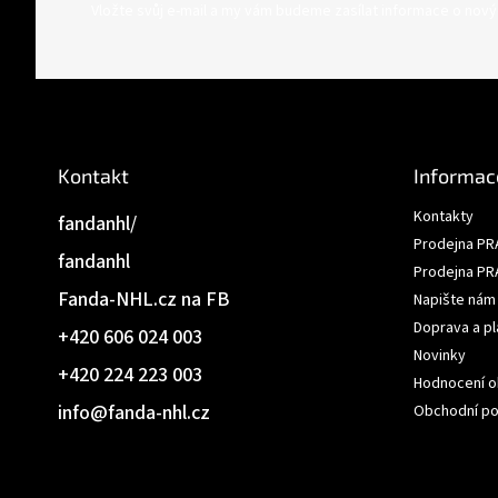
á
Vložte svůj e-mail a my vám budeme zasílat informace o nov
p
a
t
í
Kontakt
Informac
Kontakty
fandanhl/
Prodejna PR
fandanhl
Prodejna PR
Fanda-NHL.cz na FB
Napište nám
Doprava a pl
+420 606 024 003
Novinky
+420 224 223 003
Hodnocení 
info
@
fanda-nhl.cz
Obchodní p