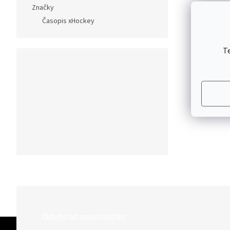
Značky
Časopis xHockey
T
Odebírat newsletter
Z