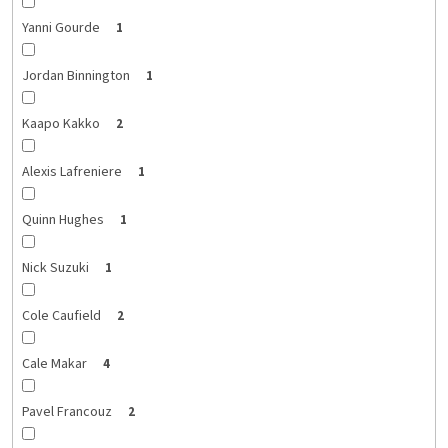
Yanni Gourde
1
Jordan Binnington
1
Kaapo Kakko
2
Alexis Lafreniere
1
Quinn Hughes
1
Nick Suzuki
1
Cole Caufield
2
Cale Makar
4
Pavel Francouz
2