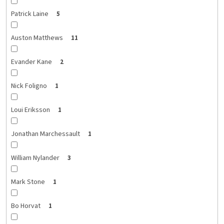
Patrick Laine
5
Auston Matthews
11
Evander Kane
2
Nick Foligno
1
Loui Eriksson
1
Jonathan Marchessault
1
William Nylander
3
Mark Stone
1
Bo Horvat
1