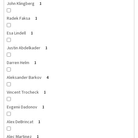
John Klingberg
1
Radek Faksa
1
Esa Lindell
1
Justin Abdelkader
1
Darren Helm
1
Aleksander Barkov
4
Vincent Trocheck
1
Evgenii Dadonov
1
Alex DeBrincat
1
Alec Martinez
1