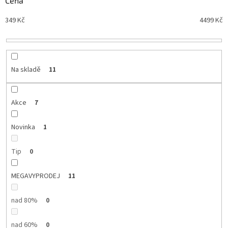
Cena
n
Nejdražší
349
Kč
4499
Kč
í
Nejprodávanější
p
r
Abecedně
o
d
Na skladě
11
u
k
t
Akce
7
ů
Novinka
1
Tip
0
MEGAVYPRODEJ
11
nad 80%
0
nad 60%
0