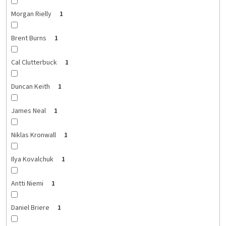
Morgan Rielly
1
Brent Burns
1
Cal Clutterbuck
1
Duncan Keith
1
James Neal
1
Niklas Kronwall
1
Ilya Kovalchuk
1
Antti Niemi
1
Daniel Briere
1