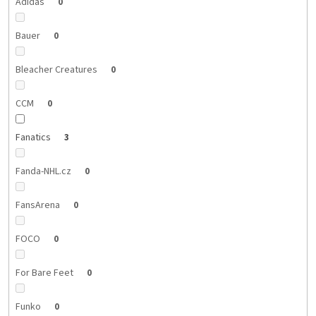
Adidas
0
Bauer
0
Bleacher Creatures
0
CCM
0
Fanatics
3
Fanda-NHL.cz
0
FansArena
0
FOCO
0
For Bare Feet
0
Funko
0