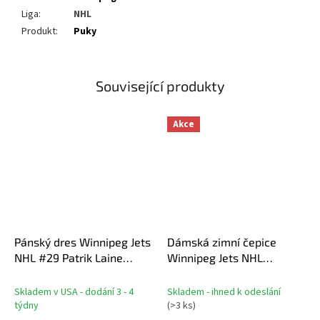
Liga
:
NHL
Produkt
:
Puky
Související produkty
Akce
Pánský dres Winnipeg Jets
Dámská zimní čepice
NHL #29 Patrik Laine
Winnipeg Jets NHL
Breakaway Alternate
Authentic Pro W/Cap
Jersey
Cuffed Pom Beanie
Skladem v USA - dodání 3 - 4
Skladem - ihned k odeslání
týdny
(
>3 ks
)