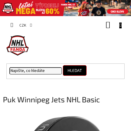
Přejít
NÁKUP
na
CZK
obsah
KOŠÍK
HLEDAT
Puk Winnipeg Jets NHL Basic