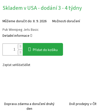
Měrná
Skladem v USA - dodání 3 - 4 týdny
cena:
Můžeme doručit do:
8. 9. 2026
Možnosti doručení
Puk Winnipeg Jets Basic
Detailní informace
Přidat do košíku
Zeptat se
Hlídat
Sdílet
Doprava zdarma a doručení druhý
Dvě prodejny v ČR
den