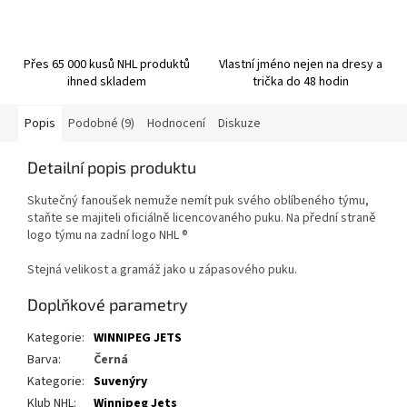
Přes 65 000 kusů NHL produktů
Vlastní jméno nejen na dresy a
ihned skladem
trička do 48 hodin
Popis
Podobné (9)
Hodnocení
Diskuze
Detailní popis produktu
Skutečný fanoušek nemuže nemít puk svého oblíbeného týmu,
staňte se majiteli oficiálně licencovaného puku.
Na přední straně
logo týmu na zadní logo
NHL ®
Stejná velikost a gramáž jako u zápasového puku.
Doplňkové parametry
Kategorie
:
WINNIPEG JETS
Barva
:
Černá
Kategorie
:
Suvenýry
Klub NHL
:
Winnipeg Jets