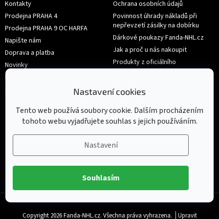
Kontakty
Ochrana osobních údajů
Prodejna PRAHA 4
Povinnost úhrady nákladů při
nepřevzetí zásilky na dobírku
Prodejna PRAHA 9 OC HARFA
Dárkové poukazy Fanda-NHL.cz
Napište nám
Jak a proč u nás nakoupit
Doprava a platba
Produkty z oficiálního
Novinky
shop.nhl.com
Hodnocení obchodu
Velikosti
Obchodní podmínky
Nastavení cookies
Výměna nebo vrácení zboží
Tento web používá soubory cookie. Dalším procházením
tohoto webu vyjadřujete souhlas s jejich používáním.
Nastavení
Souhlasím
Copyright 2026
Fanda-NHL.cz
. Všechna práva vyhrazena.
Upravit