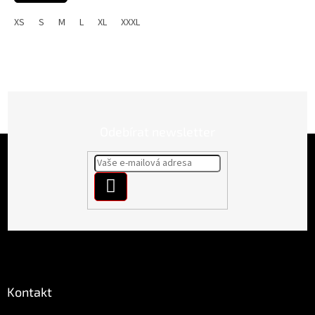
XS
S
M
L
XL
XXXL
Odebírat newsletter
Z
á
p
PŘIHLÁSIT
a
t
SE
í
Kontakt