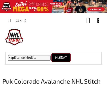
Přejít
NÁKUP
na
CZK
obsah
KOŠÍK
HLEDAT
Puk Colorado Avalanche NHL Stitch