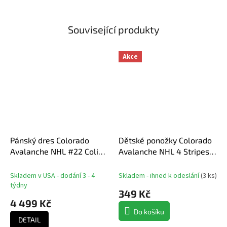
Související produkty
Akce
Pánský dres Colorado
Dětské ponožky Colorado
Avalanche NHL #22 Colin
Avalanche NHL 4 Stripes
Wilson Breakaway
Crew
Alternate Jersey
Skladem v USA - dodání 3 - 4
Skladem - ihned k odeslání
(
3 ks
)
týdny
349 Kč
4 499 Kč
Do košíku
DETAIL