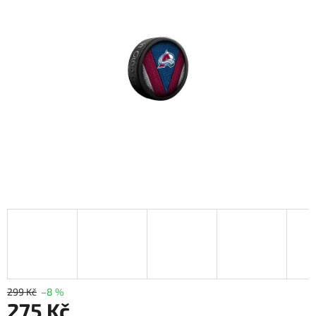
299 Kč
–8 %
275 Kč