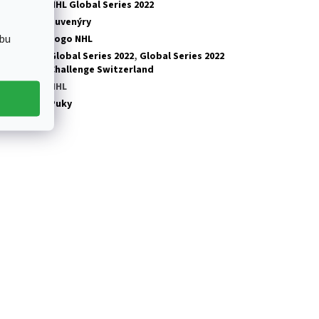
tegorie
:
NHL Global Series 2022
tegorie
:
Suvenýry
bu
ub NHL
:
Logo NHL
Global Series 2022
,
Global Series 2022
olekce
:
Challenge Switzerland
ga
:
NHL
odukt
:
Puky