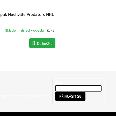
 puk Nashville Predators NHL
Skladem - ihned k odeslání
(
1 ks
)
Do košíku
E-mail
ých produktech na našem e-shopu.
PŘIHLÁSIT SE