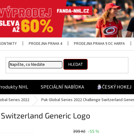
KONTAKTY
PRODEJNA PRAHA 4
PRODEJNA PRAHA 9 OC HARFA
HLEDAT
Produkty NHL
SPECIÁLNÍ NABÍDKA
ČESKÝ HOKEJ
obal Series 2022
Puk Global Series 2022 Challenge Switzerland Gene
 Switzerland Generic Logo
399 Kč
–55 %