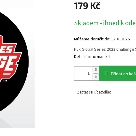
179 Kč
Měrná
Skladem - ihned k ode
cena:
Můžeme doručit do:
12. 8. 2026
Puk Global Series 2022 Challenge
Detailní informace
Přidat do koš
Zeptat se
Hlídat
Sdílet