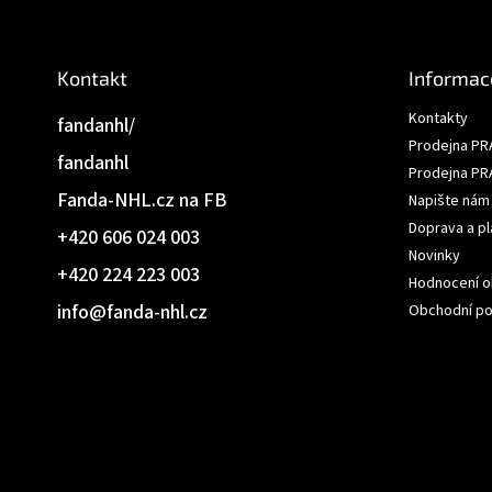
í
Kontakt
Informac
Kontakty
fandanhl/
Prodejna PR
fandanhl
Prodejna PR
Fanda-NHL.cz na FB
Napište nám
Doprava a pl
+420 606 024 003
Novinky
+420 224 223 003
Hodnocení 
info
@
fanda-nhl.cz
Obchodní p