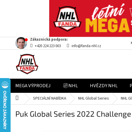
Přejít
Zákaznická podpora:
na
+420 224 223 003
info@fanda-nhl.cz
obsah
MEGA VÝPRODEJ
NHL
HVĚZDY NHL
Domů
SPECIÁLNÍ NABÍDKA
NHL Global Series
NHL Gl
Puk Global Series 2022 Challenge