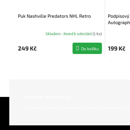
Puk Nashville Predators NHL Retro
Podpisový
Autograph
Skladem - ihned k odeslání
(
1 ks
)
249 Kč
199 Kč
Do košíku
Odebírat newsletter
Z
á
Vložte svůj e-mail a my vám budeme zasílat informace o nov
p
a
t