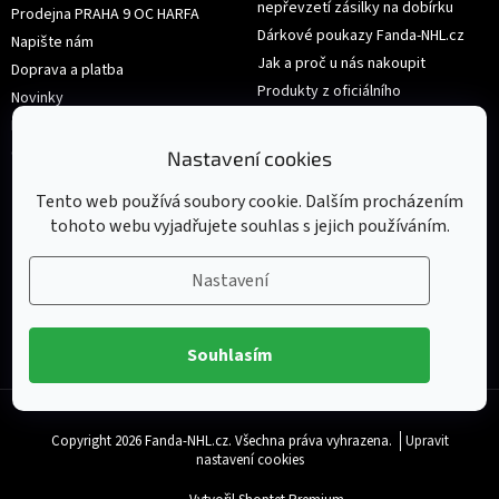
nepřevzetí zásilky na dobírku
Prodejna PRAHA 9 OC HARFA
Dárkové poukazy Fanda-NHL.cz
Napište nám
Jak a proč u nás nakoupit
Doprava a platba
Produkty z oficiálního
Novinky
shop.nhl.com
Hodnocení obchodu
Velikosti
Obchodní podmínky
Nastavení cookies
Výměna nebo vrácení zboží
Tento web používá soubory cookie. Dalším procházením
tohoto webu vyjadřujete souhlas s jejich používáním.
Nastavení
Souhlasím
Copyright 2026
Fanda-NHL.cz
. Všechna práva vyhrazena.
Upravit
nastavení cookies