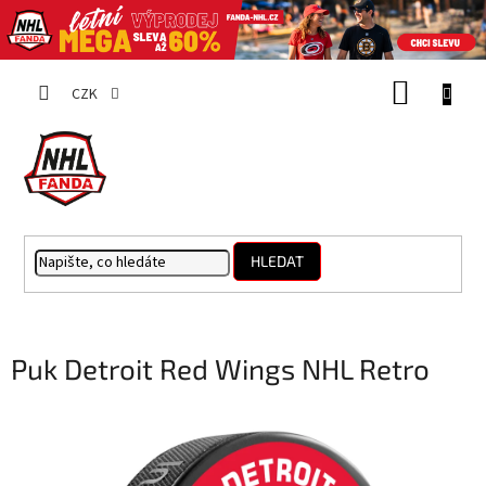
Přejít
NÁKUP
na
CZK
obsah
KOŠÍK
HLEDAT
Puk Detroit Red Wings NHL Retro