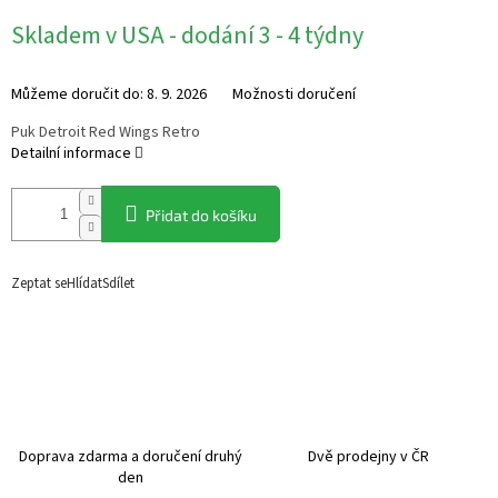
Měrná
Skladem v USA - dodání 3 - 4 týdny
cena:
Můžeme doručit do:
8. 9. 2026
Možnosti doručení
Puk Detroit Red Wings Retro
Detailní informace
Přidat do košíku
Zeptat se
Hlídat
Sdílet
Doprava zdarma a doručení druhý
Dvě prodejny v ČR
den