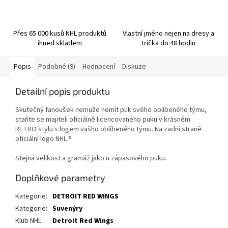
Přes 65 000 kusů NHL produktů
Vlastní jméno nejen na dresy a
ihned skladem
trička do 48 hodin
Popis
Podobné (9)
Hodnocení
Diskuze
Detailní popis produktu
Skutečný fanoušek nemuže nemít puk svého oblíbeného týmu,
staňte se majiteli oficiálně licencovaného puku v krásném
RETRO stylu s logem vašho oblíbeného týmu. Na zadní straně
oficiální logo NHL ®
Stejná velikost a gramáž jako u zápasového puku.
Doplňkové parametry
Kategorie
:
DETROIT RED WINGS
Kategorie
:
Suvenýry
Klub NHL
:
Detroit Red Wings