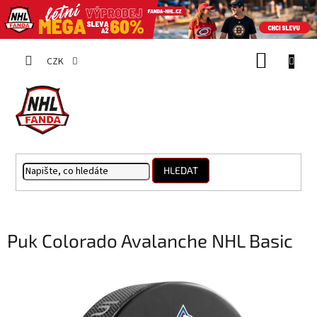
Přejít
NÁKUP
na
CZK
obsah
KOŠÍK
HLEDAT
Puk Colorado Avalanche NHL Basic