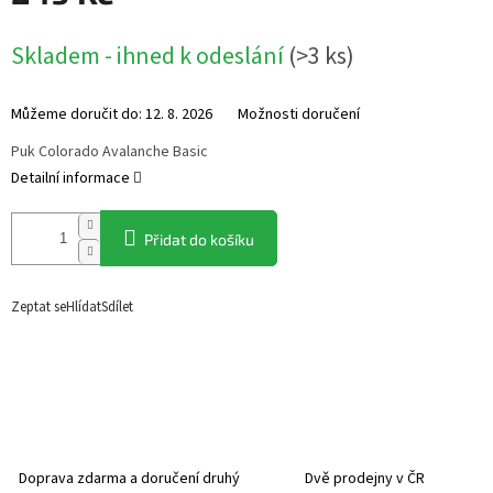
Měrná
Skladem - ihned k odeslání
(
>3 ks
)
cena:
Můžeme doručit do:
12. 8. 2026
Možnosti doručení
Puk Colorado Avalanche Basic
Detailní informace
Přidat do košíku
Zeptat se
Hlídat
Sdílet
Doprava zdarma a doručení druhý
Dvě prodejny v ČR