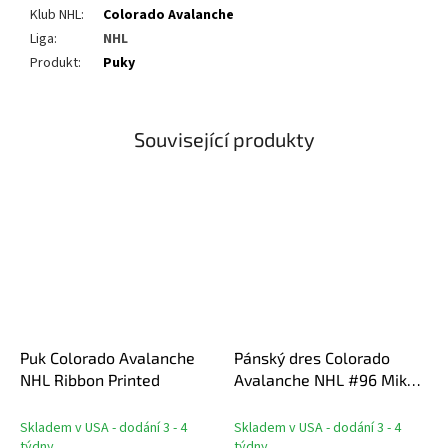
Klub NHL
:
Colorado Avalanche
Liga
:
NHL
Produkt
:
Puky
Související produkty
Puk Colorado Avalanche
Pánský dres Colorado
NHL Ribbon Printed
Avalanche NHL #96 Mikko
Rantanen Breakaway
Alternate Jersey
Skladem v USA - dodání 3 - 4
Skladem v USA - dodání 3 - 4
týdny
týdny