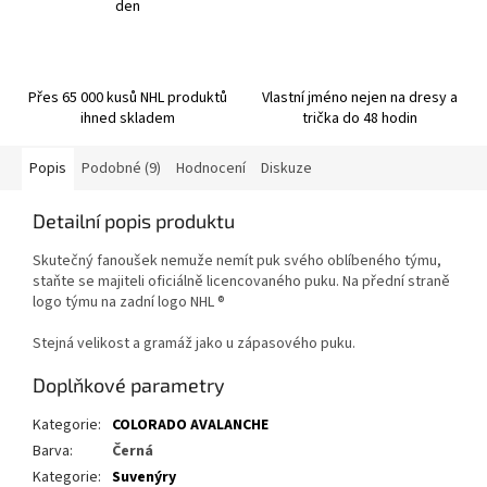
den
Přes 65 000 kusů NHL produktů
Vlastní jméno nejen na dresy a
ihned skladem
trička do 48 hodin
Popis
Podobné (9)
Hodnocení
Diskuze
Detailní popis produktu
Skutečný fanoušek nemuže nemít puk svého oblíbeného týmu,
staňte se majiteli oficiálně licencovaného puku.
Na přední straně
logo týmu na zadní logo
NHL ®
Stejná velikost a gramáž jako u zápasového puku.
Doplňkové parametry
Kategorie
:
COLORADO AVALANCHE
Barva
:
Černá
Kategorie
:
Suvenýry