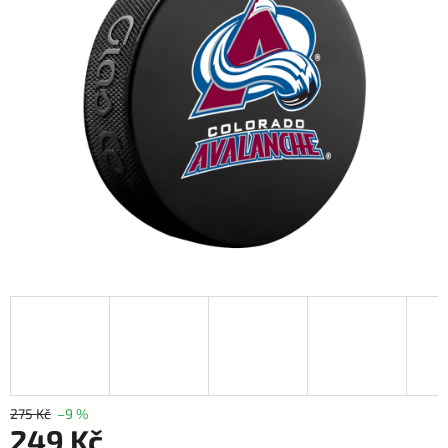
275 Kč
–9 %
249 Kč