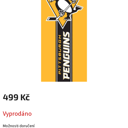
499 Kč
Měrná
Vyprodáno
cena:
Možnosti doručení