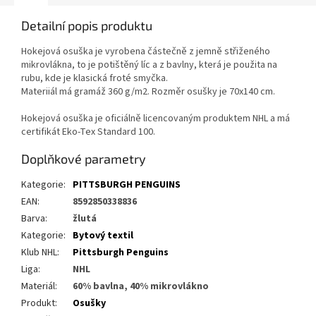
Detailní popis produktu
Hokejová osuška je vyrobena částečně z jemně střiženého
mikrovlákna, to je potištěný líc a z bavlny, která je použita na
rubu, kde je klasická froté smyčka.
Materiiál má gramáž 360 g/m2. Rozměr osušky je 70x140 cm.
Hokejová osuška je oficiálně licencovaným produktem NHL a má
certifikát Eko-Tex Standard 100.
Doplňkové parametry
Kategorie
:
PITTSBURGH PENGUINS
EAN
:
8592850338836
Barva
:
žlutá
Kategorie
:
Bytový textil
Klub NHL
:
Pittsburgh Penguins
Liga
:
NHL
Materiál
:
60% bavlna, 40% mikrovlákno
Produkt
:
Osušky