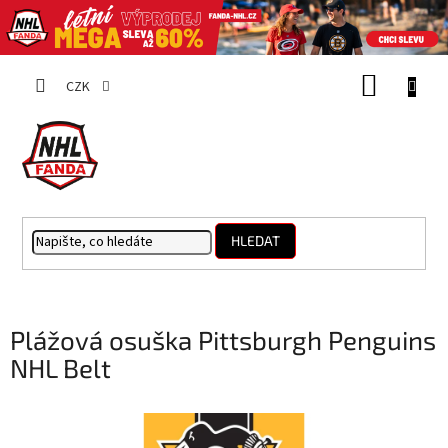
Přejít
NÁKUP
na
CZK
obsah
KOŠÍK
HLEDAT
Plážová osuška Pittsburgh Penguins
NHL Belt