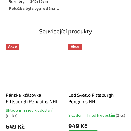
Rozměry
:
140x70cm
Položka byla vyprodána…
Související produkty
Akce
Akce
Pánská kšiltovka
Led Světlo Pittsburgh
Pittsburgh Penguins NHL
Penguins NHL
Cold Zone ‘47 MVP DP
Skladem - ihned k odeslání
Průměrné
Skladem - ihned k odeslání
(
2 ks
)
(
>3 ks
)
hodnocení
produktu
949 Kč
649 Kč
je