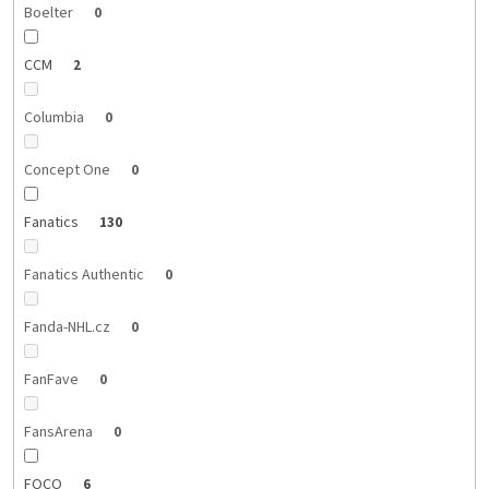
Boelter
0
CCM
2
Columbia
0
Concept One
0
Fanatics
130
Fanatics Authentic
0
Fanda-NHL.cz
0
FanFave
0
FansArena
0
FOCO
6