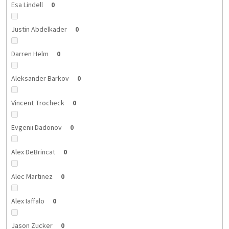
Esa Lindell
0
Justin Abdelkader
0
Darren Helm
0
Aleksander Barkov
0
Vincent Trocheck
0
Evgenii Dadonov
0
Alex DeBrincat
0
Alec Martinez
0
Alex Iaffalo
0
Jason Zucker
0