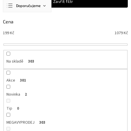
Ř
Zavřít filtr
Doporučujeme
a
z
Nejlevnější
e
Cena
n
Nejdražší
199
Kč
1079
Kč
í
Nejprodávanější
p
r
Abecedně
o
d
Na skladě
303
u
k
t
Akce
301
ů
Novinka
2
Tip
0
MEGAVYPRODEJ
303