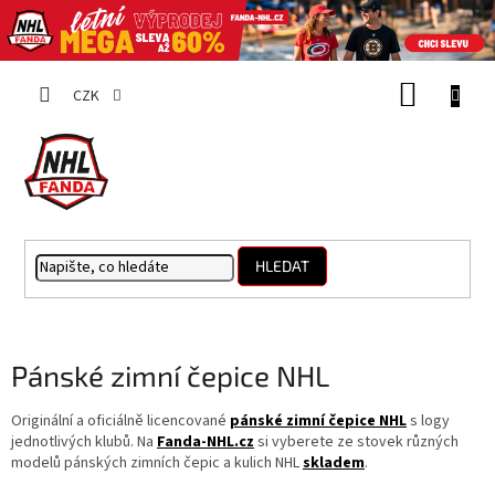
Přejít
NÁKUP
na
CZK
obsah
KOŠÍK
HLEDAT
Pánské zimní čepice NHL
Originální a oficiálně licencované
pánské zimní čepice NHL
s logy
jednotlivých klubů. Na
Fanda-NHL.cz
si vyberete ze stovek různých
modelů pánských zimních čepic a kulich NHL
skladem
.