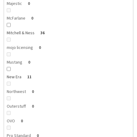
Majestic
0
McFarlane
0
Mitchell & Ness
36
mojo licensing
0
Mustang
0
New Era
11
Northwest
0
Outerstuff
0
OVO
0
Pro Standard
0