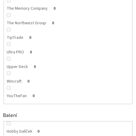
The Memory Company
0
The Northwest Group
0
TipTrade
0
Ultra PRO
0
Upper Deck
0
Wincraft
0
YouTheFan
0
Balení
Hobby balíček
0