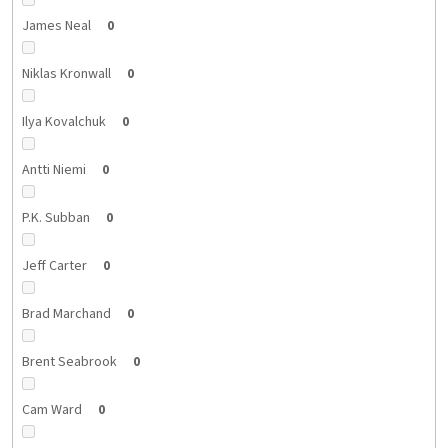
James Neal
0
Niklas Kronwall
0
Ilya Kovalchuk
0
Antti Niemi
0
P.K. Subban
0
Jeff Carter
0
Brad Marchand
0
Brent Seabrook
0
Cam Ward
0