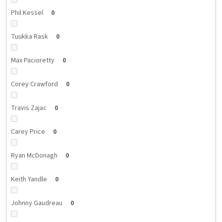
Phil Kessel
0
Tuukka Rask
0
Max Pacioretty
0
Corey Crawford
0
Travis Zajac
0
Carey Price
0
Ryan McDonagh
0
Keith Yandle
0
Johnny Gaudreau
0