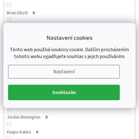
Brian Elliott
0
Elias Pettersson
0
Nastavení cookies
Jesperi Kotkaniemi
0
Tento web používá soubory cookie. Dalším procházením
tohoto webu vyjadřujete souhlas s jejich používáním.
Brady Tkachuk
0
Nastavení
Mikhail Sergachev
0
Anthony Cirelli
0
Souhlasím
Yanni Gourde
0
Jordan Binnington
0
Kaapo Kakko
0