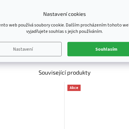
Ka
E
achaer Creatures
Nastavení cookies
Ba
Ka
ento web používá soubory cookie. Dalším procházením tohoto we
Kl
vyjadřujete souhlas s jejich používáním.
Li
Pr
Nastavení
Souhlasím
R
Související produkty
Akce