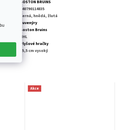
tegorie
:
BOSTON BRUINS
AN
:
840790114835
rva
:
Černá, hnědá, žlutá
tegorie
:
Suvenýry
bu
ub NHL
:
Boston Bruins
ga
:
NHL
odukt
:
Plyšové hračky
ozměry
:
25,5 cm vysoký
Akce