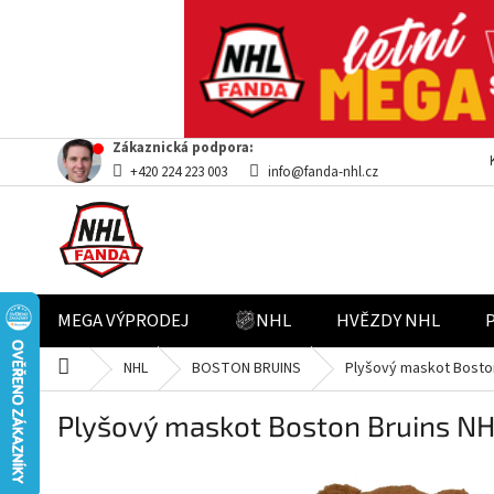
Přejít
Zákaznická podpora:
na
+420 224 223 003
info@fanda-nhl.cz
obsah
MEGA VÝPRODEJ
NHL
HVĚZDY NHL
Domů
NHL
BOSTON BRUINS
Plyšový maskot Boston
Plyšový maskot Boston Bruins NH