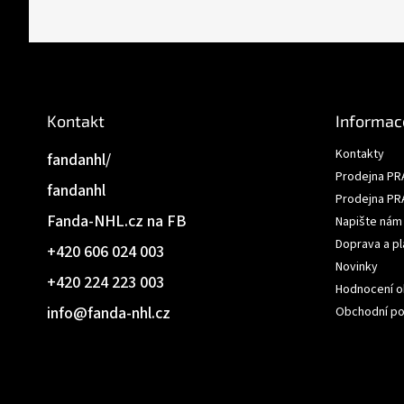
p
a
t
í
Kontakt
Informac
Kontakty
fandanhl/
Prodejna PR
fandanhl
Prodejna PR
Fanda-NHL.cz na FB
Napište nám
Doprava a pl
+420 606 024 003
Novinky
+420 224 223 003
Hodnocení 
info
@
fanda-nhl.cz
Obchodní p