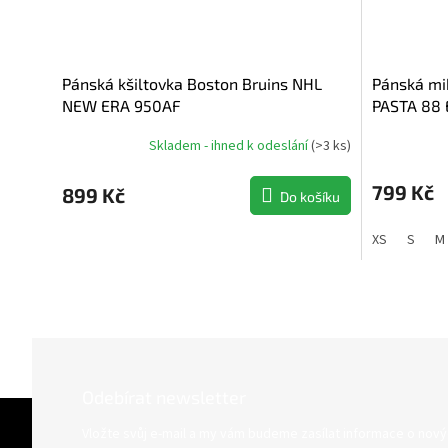
Pánská kšiltovka Boston Bruins NHL
Pánská mi
NEW ERA 950AF
PASTA 88 E
Bruins NH
Skladem - ihned k odeslání
(
>3 ks
)
799 Kč
899 Kč
Do košíku
XS
S
M
Odebírat newsletter
Z
á
Vložte svůj e-mail a my vám budeme zasílat informace o nov