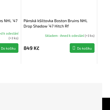
ns NHL '47
Pánská kšiltovka Boston Bruins NHL
Drop Shadow ’47 Hitch Rf
ed k odeslání
Skladem - ihned k odeslání
(
>3 ks
)
(
>3 ks
)
849 Kč
Do košíku
Do košíku