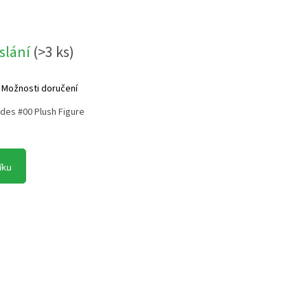
slání
(
>3 ks
)
Možnosti doručení
des #00 Plush Figure
íku