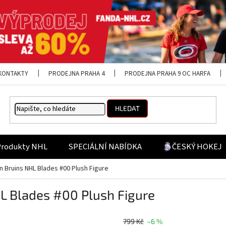
KONTAKTY
PRODEJNA PRAHA 4
PRODEJNA PRAHA 9 OC HARFA
HLEDAT
Produkty NHL
SPECIÁLNÍ NABÍDKA
ČESKÝ HOKEJ
 Bruins NHL Blades #00 Plush Figure
L Blades #00 Plush Figure
799 Kč
–6 %