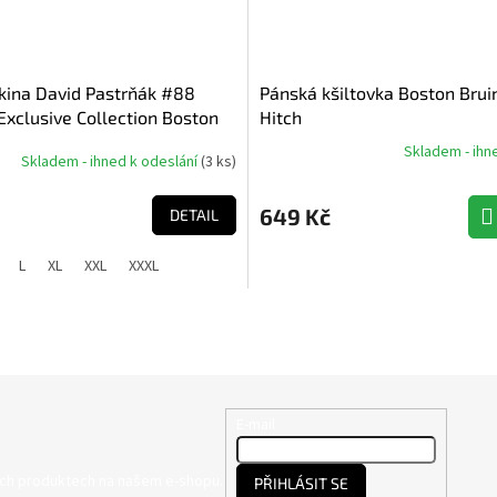
kina David Pastrňák #88
Pánská kšiltovka Boston Brui
xclusive Collection Boston
Hitch
L
Skladem - ihn
Skladem - ihned k odeslání
(
3 ks
)
Průměrné
hodnocení
produktu
649 Kč
DETAIL
je
4,0
L
XL
XXL
XXXL
z
5
hvězdiček.
E-mail
ých produktech na našem e-shopu.
PŘIHLÁSIT SE