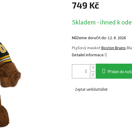
749 Kč
Měrná
Skladem - ihned k ode
cena:
Můžeme doručit do:
12. 8. 2026
PLyšový maskot
Boston Bruins
Bla
Detailní informace
Přidat do koš
Zeptat se
Hlídat
Sdílet