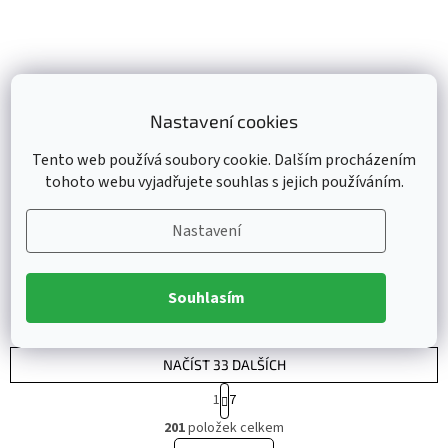
Nastavení cookies
Pánské tričko PRAGANO
2024 Ice Hockey World
Tento web používá soubory cookie. Dalším procházením
Championship Czechia MS
tohoto webu vyjadřujete souhlas s jejich používáním.
2024 White HOŠI
Skladem - ihned k odeslání
(
1 ks
)
DĚKUJEM
149 Kč
Nastavení
od
DETAIL
Souhlasím
XS
NAČÍST 33 DALŠÍCH
S
1
7
t
O
r
201
položek celkem
v
á