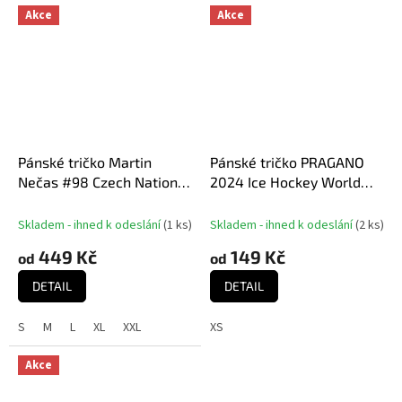
Akce
Akce
Pánské tričko Martin
Pánské tričko PRAGANO
Nečas #98 Czech National
2024 Ice Hockey World
Emblem 2025 White
Championship Czechia MS
2024 Black HOŠI DĚKUJEM
Skladem - ihned k odeslání
(
1 ks
)
Skladem - ihned k odeslání
(
2 ks
)
449 Kč
149 Kč
od
od
DETAIL
DETAIL
S
M
L
XL
XXL
XS
Akce