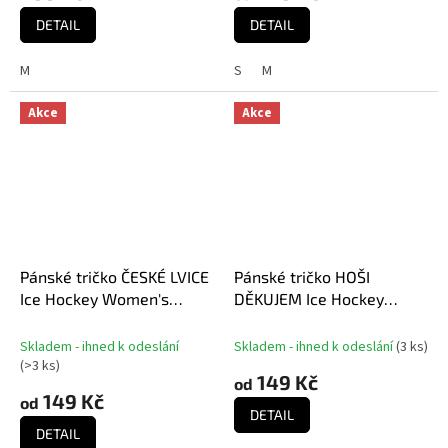
DETAIL
DETAIL
M
S
M
Akce
Akce
Pánské tričko ČESKÉ LVICE
Pánské tričko HOŠI
Ice Hockey Women's
DĚKUJEM Ice Hockey
World Championship
World Championship
Czechia MS 2025 White
Czechia MS 2024 GOLD
Skladem - ihned k odeslání
Skladem - ihned k odeslání
(
3 ks
)
EDITION White
(
>3 ks
)
149 Kč
od
149 Kč
od
DETAIL
DETAIL