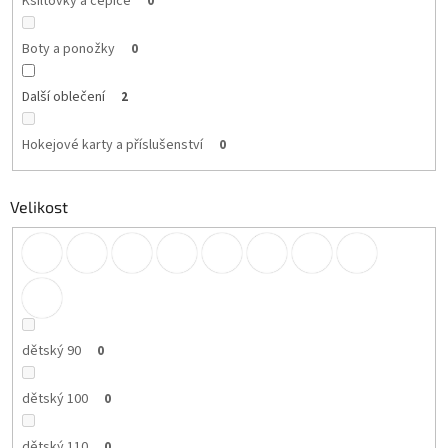
Kšiltovky a čepice
0
Boty a ponožky
0
Další oblečení
2
Hokejové karty a příslušenství
0
Velikost
dětský 90
0
dětský 100
0
dětský 110
0