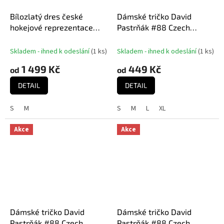
Bílozlatý dres české
Dámské tričko David
hokejové reprezentace
Pastrňák #88 Czech
Ondřej Palát #18 MISTŘI
National Emblem 2025
2024 CCM Fandres replica
Navy
Skladem - ihned k odeslání
(
1 ks
)
Skladem - ihned k odeslání
(
1 ks
)
1 499 Kč
449 Kč
od
od
DETAIL
DETAIL
S
M
S
M
L
XL
Akce
Akce
Dámské tričko David
Dámské tričko David
Pastrňák #88 Czech
Pastrňák #88 Czech