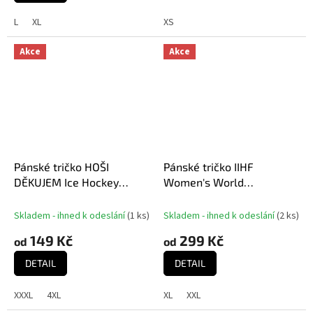
L
XL
XS
Akce
Akce
Pánské tričko HOŠI
Pánské tričko IIHF
DĚKUJEM Ice Hockey
Women's World
World Championship
Championship Czechia MS
Czechia MS 2024 White
2025 Navy
Skladem - ihned k odeslání
(
1 ks
)
Skladem - ihned k odeslání
(
2 ks
)
149 Kč
299 Kč
od
od
DETAIL
DETAIL
XXXL
4XL
XL
XXL