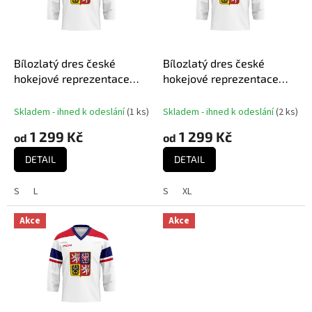
s
p
r
o
d
Bílozlatý dres české
Bílozlatý dres české
u
hokejové reprezentace
hokejové reprezentace
k
David Pastrňák #88
Dominik Kubalík #81
t
MISTŘI 2024 CCM Fandres
MISTŘI 2024 CCM Fandres
Skladem - ihned k odeslání
(
1 ks
)
Skladem - ihned k odeslání
(
2 ks
)
ů
replica
replica
1 299 Kč
1 299 Kč
od
od
DETAIL
DETAIL
S
L
S
XL
Akce
Akce