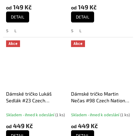
EDITION White
149 Kč
149 Kč
od
od
DETAIL
DETAIL
S
L
S
L
Akce
Akce
Dámské tričko Lukáš
Dámské tričko Martin
Sedlák #23 Czech
Nečas #98 Czech National
National Emblem 2025
Emblem 2025 Navy
Red
Skladem - ihned k odeslání
(
1 ks
)
Skladem - ihned k odeslání
(
1 ks
)
449 Kč
449 Kč
od
od
DETAIL
DETAIL