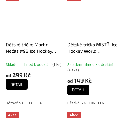
Dětské tričko Martin
Dětské tričko MISTŘI Ice
Nečas #98 Ice Hockey
Hockey World
World Championship
Championship Czechia MS
Czechia MS 2024
2024 GOLD EDITION Black
Skladem - ihned k odeslání
(
1 ks
)
Skladem - ihned k odeslání
HOŠI DĚKUJEM
(
>3 ks
)
299 Kč
od
149 Kč
od
DETAIL
DETAIL
Dětské S 6 - 106 - 116
Dětské S 6 - 106 - 116
Akce
Akce