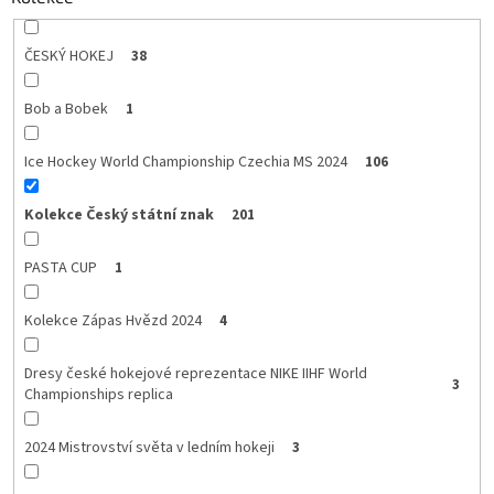
ČESKÝ HOKEJ
38
Bob a Bobek
1
Ice Hockey World Championship Czechia MS 2024
106
Kolekce Český státní znak
201
PASTA CUP
1
Kolekce Zápas Hvězd 2024
4
Dresy české hokejové reprezentace NIKE IIHF World
3
Championships replica
2024 Mistrovství světa v ledním hokeji
3