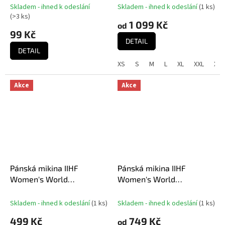
Fandres replica - modrý
Skladem - ihned k odeslání
Skladem - ihned k odeslání
(
1 ks
)
(
>3 ks
)
1 099 Kč
od
99 Kč
DETAIL
DETAIL
XS
S
M
L
XL
XXL
XXX
Akce
Akce
Pánská mikina IIHF
Pánská mikina IIHF
Women's World
Women's World
Championship Czechia MS
Championship Czechia MS
2025 Black
2025 Red
Skladem - ihned k odeslání
(
1 ks
)
Skladem - ihned k odeslání
(
1 ks
)
499 Kč
749 Kč
od