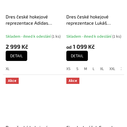
Dres české hokejové
Dres české hokejové
reprezentace Adidas
reprezentace Lukáš
World Cup 2016 Authentic
Dostál #1 2023/2024 CCM
Jersey - Red
Fandres replica - modrý
Skladem - ihned k odeslání
(
1 ks
)
Skladem - ihned k odeslání
(
1 ks
)
2 999 Kč
1 099 Kč
od
DETAIL
DETAIL
XL
XS
S
M
L
XL
XXL
XXX
Akce
Akce