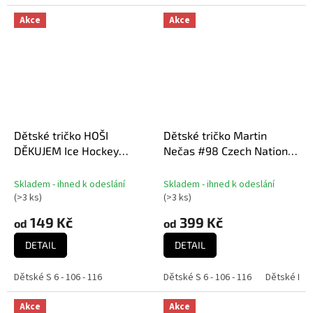
Akce
Akce
Dětské tričko HOŠI
Dětské tričko Martin
DĚKUJEM Ice Hockey
Nečas #98 Czech National
World Championship
Emblem 2025 Navy
Czechia MS 2024 GOLD
Skladem - ihned k odeslání
Skladem - ihned k odeslání
EDITION White
(
>3 ks
)
(
>3 ks
)
149 Kč
399 Kč
od
od
DETAIL
DETAIL
Dětské S 6 - 106 - 116
Dětské S 6 - 106 - 116
Dětské M 8 
Akce
Akce