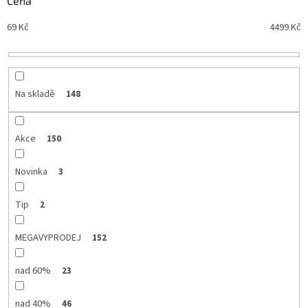
Cena
n
Nejdražší
69
Kč
4499
Kč
í
Nejprodávanější
p
r
Abecedně
o
d
Na skladě
148
u
k
t
Akce
150
ů
Novinka
3
Tip
2
MEGAVYPRODEJ
152
nad 60%
23
nad 40%
46