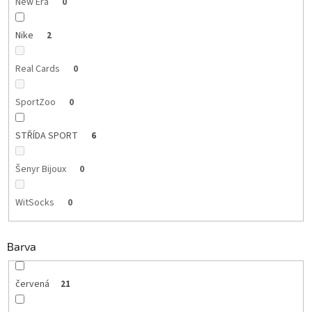
New Era
0
Nike
2
Real Cards
0
SportZoo
0
STŘÍDA SPORT
6
Šenyr Bijoux
0
WitSocks
0
Barva
červená
21