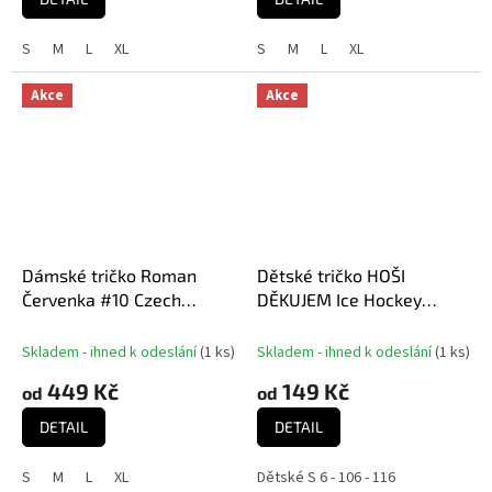
S
M
L
XL
S
M
L
XL
Akce
Akce
Dámské tričko Roman
Dětské tričko HOŠI
Červenka #10 Czech
DĚKUJEM Ice Hockey
National Emblem 2025
World Championship
Red
Czechia MS 2024 GOLD
Skladem - ihned k odeslání
(
1 ks
)
Skladem - ihned k odeslání
(
1 ks
)
EDITION Black
449 Kč
149 Kč
od
od
DETAIL
DETAIL
S
M
L
XL
Dětské S 6 - 106 - 116