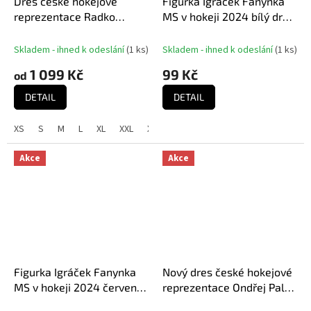
Dres české hokejové
Figurka Igráček Fanynka
reprezentace Radko
MS v hokeji 2024 bílý dres
Gudas #3 2023/2024 CCM
- figurka
Fandres replica - modrý
Skladem - ihned k odeslání
(
1 ks
)
Skladem - ihned k odeslání
(
1 ks
)
1 099 Kč
99 Kč
od
DETAIL
DETAIL
XS
S
M
L
XL
XXL
XXXL
Akce
Akce
Figurka Igráček Fanynka
Nový dres české hokejové
MS v hokeji 2024 červený
reprezentace Ondřej Palát
dres - figurka
#18 2023/2024 CCM