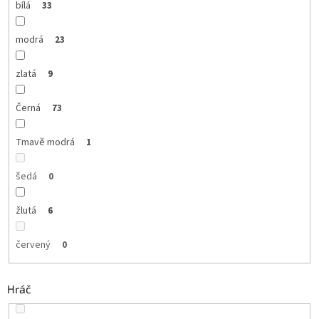
bílá
33
modrá
23
zlatá
9
Černá
73
Tmavě modrá
1
šedá
0
žlutá
6
červený
0
Hráč