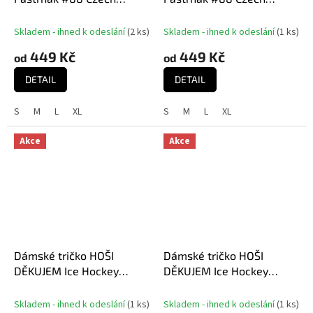
National Emblem 2025
National Emblem 2025
Red
White
Skladem - ihned k odeslání
(
2 ks
)
Skladem - ihned k odeslání
(
1 ks
)
449 Kč
449 Kč
od
od
DETAIL
DETAIL
S
M
L
XL
S
M
L
XL
Akce
Akce
Dámské tričko HOŠI
Dámské tričko HOŠI
DĚKUJEM Ice Hockey
DĚKUJEM Ice Hockey
World Championship
World Championship
Czechia MS 2024 GOLD
Czechia MS 2024 White
Skladem - ihned k odeslání
(
1 ks
)
Skladem - ihned k odeslání
(
1 ks
)