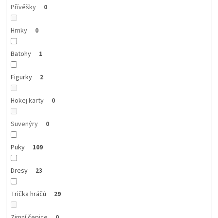
Přívěšky
0
Hrnky
0
Batohy
1
Figurky
2
Hokej karty
0
Suvenýry
0
Puky
109
Dresy
23
Trička hráčů
29
Zimní čepice
0