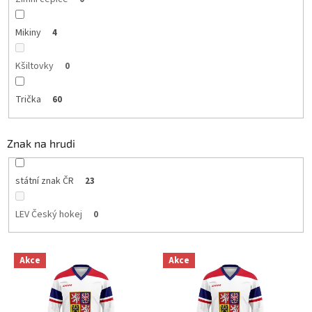
Mikiny
4
Kšiltovky
0
Trička
60
Znak na hrudi
státní znak ČR
23
LEV Český hokej
0
V
Akce
Akce
ý
p
i