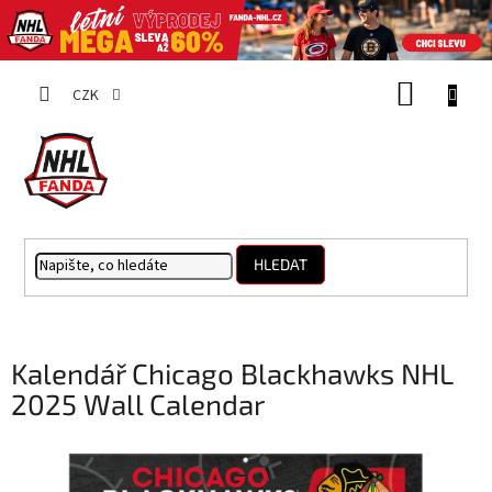
Přejít
NÁKUP
na
CZK
obsah
KOŠÍK
HLEDAT
Kalendář Chicago Blackhawks NHL
2025 Wall Calendar