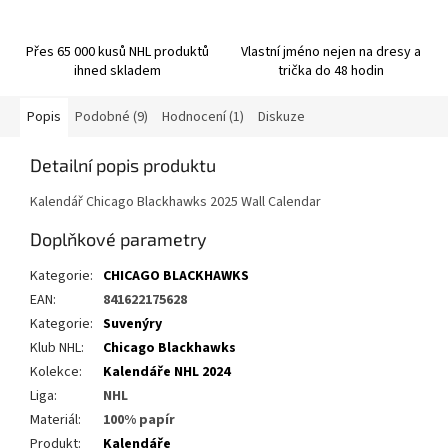
Přes 65 000 kusů NHL produktů
Vlastní jméno nejen na dresy a
ihned skladem
trička do 48 hodin
Popis
Podobné (9)
Hodnocení (1)
Diskuze
Detailní popis produktu
Kalendář Chicago Blackhawks 2025 Wall Calendar
Doplňkové parametry
Kategorie
:
CHICAGO BLACKHAWKS
EAN
:
841622175628
Kategorie
:
Suvenýry
Klub NHL
:
Chicago Blackhawks
Kolekce
:
Kalendáře NHL 2024
Liga
:
NHL
Materiál
:
100% papír
Produkt
:
Kalendáře