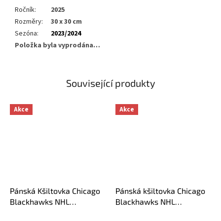
Ročník
:
2025
Rozměry
:
30 x 30 cm
Sezóna
:
2023/2024
Položka byla vyprodána…
Související produkty
Akce
Akce
Pánská Kšiltovka Chicago
Pánská kšiltovka Chicago
Blackhawks NHL
Blackhawks NHL
Authentic Pro Locker
Tailsweeps Pro Snapback