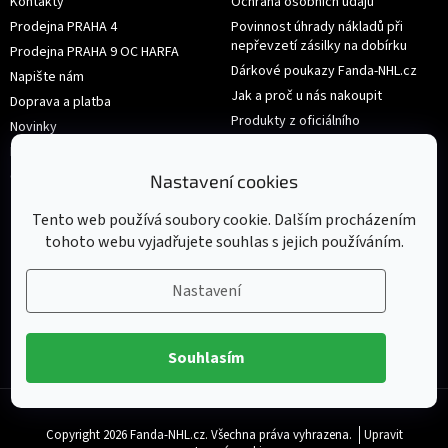
Kontakty
Ochrana osobních údajů
Prodejna PRAHA 4
Povinnost úhrady nákladů při
nepřevzetí zásilky na dobírku
Prodejna PRAHA 9 OC HARFA
Dárkové poukazy Fanda-NHL.cz
Napište nám
Jak a proč u nás nakoupit
Doprava a platba
Produkty z oficiálního
Novinky
shop.nhl.com
Hodnocení obchodu
Velikosti
Obchodní podmínky
Nastavení cookies
Výměna nebo vrácení zboží
Tento web používá soubory cookie. Dalším procházením
tohoto webu vyjadřujete souhlas s jejich používáním.
Nastavení
Souhlasím
Copyright 2026
Fanda-NHL.cz
. Všechna práva vyhrazena.
Upravit