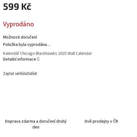
599 Kč
Měrná
Vyprodáno
cena:
Možnosti doručení
Položka byla vyprodána…
Kalendář Chicago Blackhawks 2025 Wall Calendar
Detailní informace
Zeptat se
Hlídat
Sdílet
Doprava zdarma a doručení druhý
Dvě prodejny v ČR
den