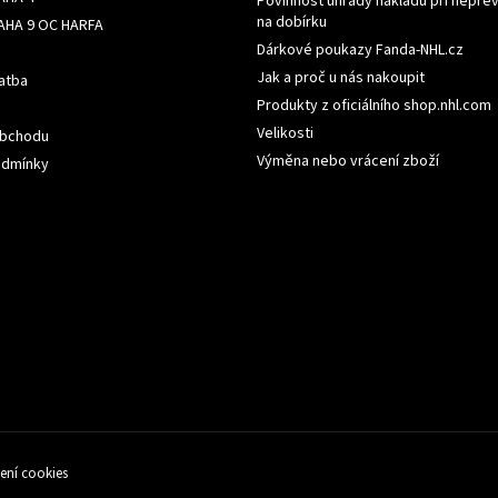
Povinnost úhrady nákladů při nepřev
na dobírku
AHA 9 OC HARFA
Dárkové poukazy Fanda-NHL.cz
Jak a proč u nás nakoupit
atba
Produkty z oficiálního shop.nhl.com
Velikosti
obchodu
Výměna nebo vrácení zboží
odmínky
ení cookies