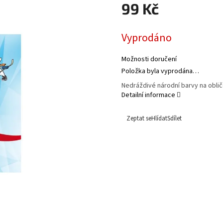
99 Kč
Měrná
Vyprodáno
cena:
Možnosti doručení
Položka byla vyprodána…
Nedráždivé národní barvy na oblič
Detailní informace
Zeptat se
Hlídat
Sdílet