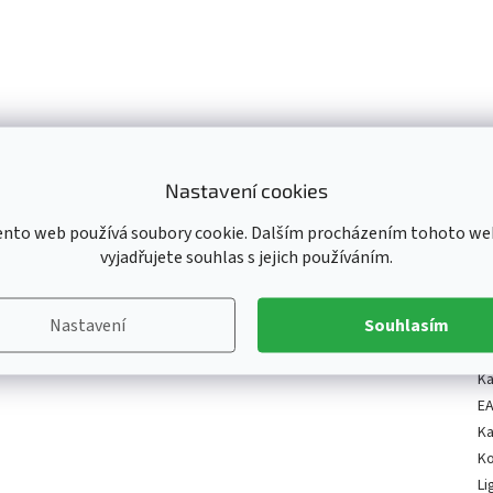
Přes 65 000 kusů N
Dvě prodejny v ČR
ihned skladem
Nastavení cookies
ento web používá soubory cookie. Dalším procházením tohoto we
vyjadřujete souhlas s jejich používáním.
Nastavení
Souhlasím
D
Ka
E
Ka
K
Li