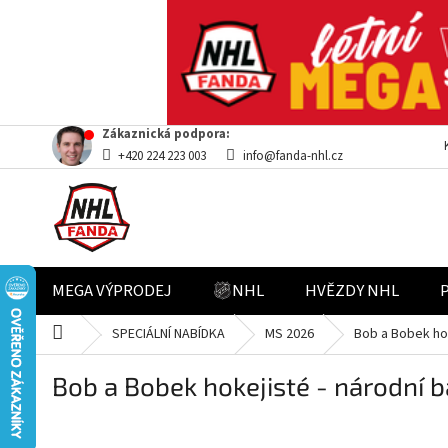
Přejít
Zákaznická podpora:
na
+420 224 223 003
info@fanda-nhl.cz
obsah
MEGA VÝPRODEJ
NHL
HVĚZDY NHL
Domů
SPECIÁLNÍ NABÍDKA
MS 2026
Bob a Bobek hok
Bob a Bobek hokejisté - národní b