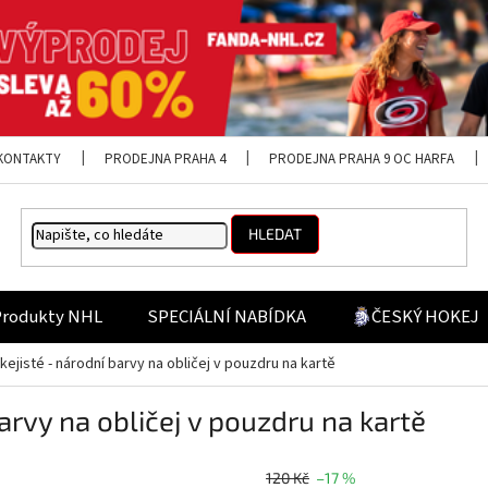
KONTAKTY
PRODEJNA PRAHA 4
PRODEJNA PRAHA 9 OC HARFA
HLEDAT
Produkty NHL
SPECIÁLNÍ NABÍDKA
ČESKÝ HOKEJ
ejisté - národní barvy na obličej v pouzdru na kartě
arvy na obličej v pouzdru na kartě
120 Kč
–17 %