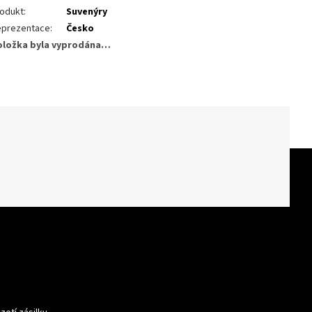
odukt
:
Suvenýry
eprezentace
:
Česko
oložka byla vyprodána…