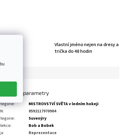
HL produktů
Vlastní jméno nejen na dresy a
trička do 48 hodin
bu
oplňkové parametry
tegorie
:
MISTROVSTVÍ SVĚTA v ledním hokeji
AN
:
8592117970984
tegorie
:
Suvenýry
olekce
:
Bob a Bobek
ga
:
Reprezentace