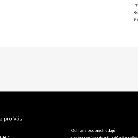
Pr
R
P
e pro Vás
Ochrana osobních údajů
AHA 4