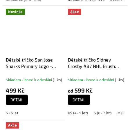
Novinka
Akce
Dětské tričko San Jose
Dětské tričko Sidney
Sharks Primary Logo -
Crosby #87 NHL Brush
Předškolní
500 Level
Skladem - ihned k odeslání
(
1 ks
)
Skladem - ihned k odeslání
(
1 ks
)
499 Kč
599 Kč
od
DETAIL
DETAIL
5 - 6 let
XS (4 - 5 let)
S (6 - 7 let)
M (8 - 9
Akce