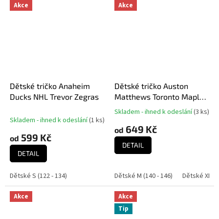
Akce
Akce
Dětské tričko Anaheim
Dětské tričko Auston
Ducks NHL Trevor Zegras
Matthews Toronto Maple
Leafs NHL Flat N&N Ctn
Skladem - ihned k odeslání
(
3 ks
)
Průměrné
Tee
Skladem - ihned k odeslání
(
1 ks
)
hodnocení
649 Kč
od
produktu
599 Kč
od
je
DETAIL
5,0
DETAIL
z
5
Dětské S (122 - 134)
Dětské M (140 - 146)
Dětské XL (1
hvězdiček.
Akce
Akce
Tip