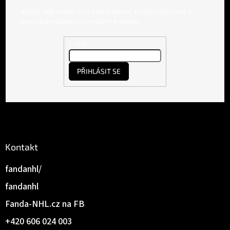
á
Vložte svůj e-mail a my vám budeme zasílat informace o
p
nových produktech na našem e-shopu.
a
t
E-mail
í
PŘIHLÁSIT SE
Kontakt
fandanhl/
fandanhl
Fanda-NHL.cz na FB
+420 606 024 003