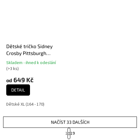
Dětské tričko Sidney
Crosby Pittsburgh
Penguins NHL Flat
Skladem - ihned k odeslání
Průměrné
Captains N&N Ctn Tee
(
>3 ks
)
hodnocení
produktu
649 Kč
od
je
5,0
DETAIL
z
5
Dětské XL (164 - 170)
hvězdiček.
NAČÍST 33 DALŠÍCH
S
1
19
t
O