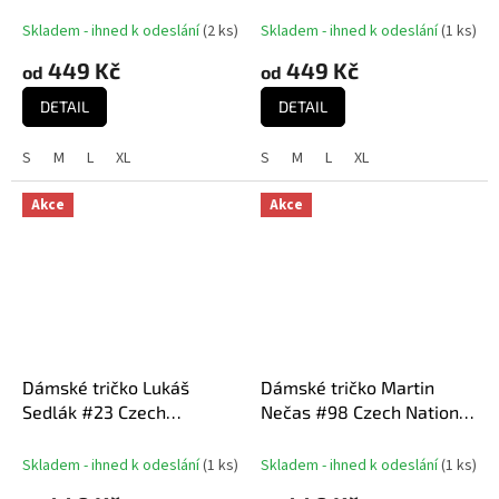
National Emblem 2025
National Emblem 2025
Red
White
Skladem - ihned k odeslání
(
2 ks
)
Skladem - ihned k odeslání
(
1 ks
)
449 Kč
449 Kč
od
od
DETAIL
DETAIL
S
M
L
XL
S
M
L
XL
Akce
Akce
Dámské tričko Lukáš
Dámské tričko Martin
Sedlák #23 Czech
Nečas #98 Czech National
National Emblem 2025
Emblem 2025 Navy
Red
Skladem - ihned k odeslání
(
1 ks
)
Skladem - ihned k odeslání
(
1 ks
)