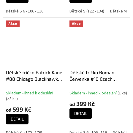
Dětské S 6 - 106 - 116
Dětské S (122 - 134)
Dětské M (13
Akce
Akce
Dětské tričko Patrick Kane
Dětské tričko Roman
#88 Chicago Blackhawks
Červenka #10 Czech
NHL Name Number
National Emblem 2025
Navy
Skladem - ihned k odeslání
Skladem - ihned k odeslání
(
1 ks
)
(
>3 ks
)
399 Kč
od
599 Kč
od
DETAIL
DETAIL
Dětské XL (170 - 176)
Dětské S 6 - 106 - 116
Dětské M 8 