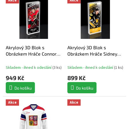
Akce
Akce
ý
n
Nejdražší
p
í
Nejprodávanější
i
p
s
r
Abecedně
p
o
r
d
o
u
d
Akrylový 3D Blok s
Akrylový 3D Blok s
k
u
Obrázkem Hráče Connor
Obrázkem Hráče Sidney
t
k
Bedard
Crosby
ů
t
Skladem - ihned k odeslání
(
3 ks
)
Skladem - ihned k odeslání
(
1 ks
)
ů
949 Kč
899 Kč
Do košíku
Do košíku
Akce
Akce