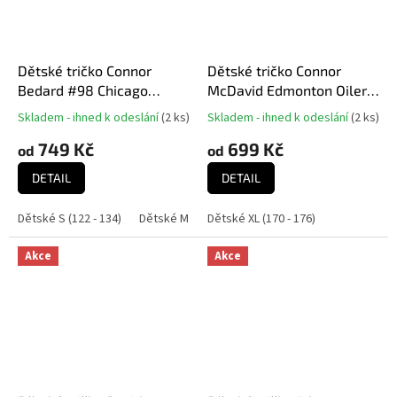
Dětské tričko Connor
Dětské tričko Connor
Bedard #98 Chicago
McDavid Edmonton Oilers
Blackhawks NHL Player
NHL Captains Name and
Skladem - ihned k odeslání
(
2 ks
)
Skladem - ihned k odeslání
(
2 ks
)
Průměrné
Průměrné
Name & Number Black
Number
hodnocení
hodnocení
749 Kč
699 Kč
od
od
produktu
produktu
je
je
DETAIL
DETAIL
5,0
5,0
z
z
Dětské S (122 - 134)
Dětské M (136 - 152)
Dětské XL (170 - 176)
Dětské L (158 - 164)
Dě
5
5
hvězdiček.
hvězdiček.
Akce
Akce