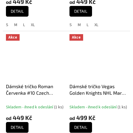
449 Kč
449 Kč
od
od
DETAIL
DETAIL
S
M
L
XL
S
M
L
XL
Akce
Akce
Dámské tričko Roman
Dámské tričko Vegas
Červenka #10 Czech
Golden Knights NHL Mark
National Emblem 2025
Stone 2023 Stanley Cup
Red
Champions Authentic
Skladem - ihned k odeslání
(
1 ks
)
Skladem - ihned k odeslání
(
1 ks
)
Stack Player Name &
449 Kč
499 Kč
od
od
Number V-Neck
DETAIL
DETAIL