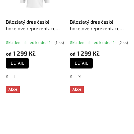
Bílozlatý dres české
Bílozlatý dres české
hokejové reprezentace
hokejové reprezentace
David Pastrňák #88
Dominik Kubalík #81
MISTŘI 2024 CCM Fandres
MISTŘI 2024 CCM Fandres
Skladem - ihned k odeslání
(
1 ks
)
Skladem - ihned k odeslání
(
2 ks
)
replica
replica
1 299 Kč
1 299 Kč
od
od
DETAIL
DETAIL
S
L
S
XL
Akce
Akce