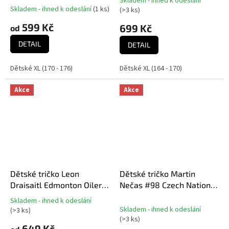
Skladem - ihned k odeslání
Průměrné
& Number Ctn Tee
Skladem - ihned k odeslání
(
1 ks
)
(
>3 ks
)
hodnocení
599 Kč
produktu
699 Kč
od
je
DETAIL
5,0
DETAIL
z
5
Dětské XL (170 - 176)
Dětské XL (164 - 170)
hvězdiček.
Akce
Akce
Dětské tričko Leon
Dětské tričko Martin
Draisaitl Edmonton Oilers
Nečas #98 Czech National
NHL Flat Alt.Captains N&N
Emblem 2025 Navy
Skladem - ihned k odeslání
Průměrné
Tee
Skladem - ihned k odeslání
(
>3 ks
)
hodnocení
(
>3 ks
)
produktu
649 Kč