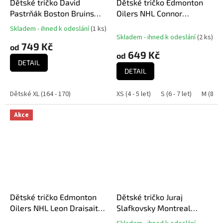
Dětské tričko David
Dětské tričko Edmonton
Pastrňák Boston Bruins
Oilers NHL Connor
NHL Flat Alt.Captains N&N
McDavid #97 Brush WHT
Skladem - ihned k odeslání
(
1 ks
)
Průměrné
Tee
500 Level
Skladem - ihned k odeslání
(
2 ks
)
hodnocení
749 Kč
od
produktu
649 Kč
od
je
DETAIL
5,0
DETAIL
z
5
Dětské XL (164 - 170)
XS (4 - 5 let)
S (6 - 7 let)
M (8 - 9
hvězdiček.
Akce
Dětské tričko Edmonton
Dětské tričko Juraj
Oilers NHL Leon Draisaitl
Slafkovsky Montreal
Player T-Shirt
Canadiens NHL Flat Name