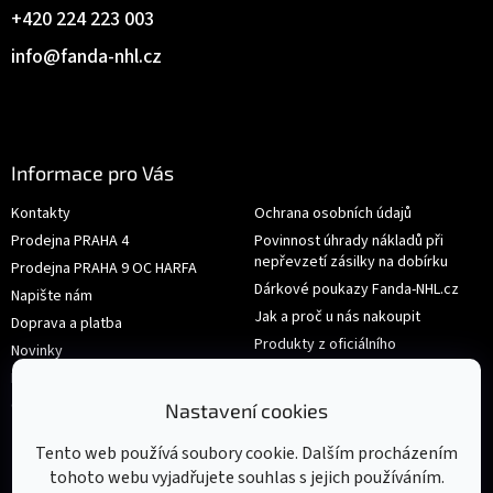
+420 224 223 003
info
@
fanda-nhl.cz
Informace pro Vás
Kontakty
Ochrana osobních údajů
Prodejna PRAHA 4
Povinnost úhrady nákladů při
nepřevzetí zásilky na dobírku
Prodejna PRAHA 9 OC HARFA
Dárkové poukazy Fanda-NHL.cz
Napište nám
Jak a proč u nás nakoupit
Doprava a platba
Produkty z oficiálního
Novinky
shop.nhl.com
Hodnocení obchodu
Velikosti
Obchodní podmínky
Nastavení cookies
Výměna nebo vrácení zboží
Tento web používá soubory cookie. Dalším procházením
tohoto webu vyjadřujete souhlas s jejich používáním.