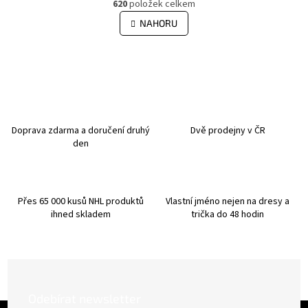
r
620
položek celkem
v
á
l
NAHORU
n
á
k
d
o
v
a
á
c
n
í
í
p
r
v
Doprava zdarma a doručení druhý
Dvě prodejny v ČR
k
den
y
v
ý
p
Přes 65 000 kusů NHL produktů
Vlastní jméno nejen na dresy a
i
ihned skladem
trička do 48 hodin
s
u
Odebírat newsletter
Z