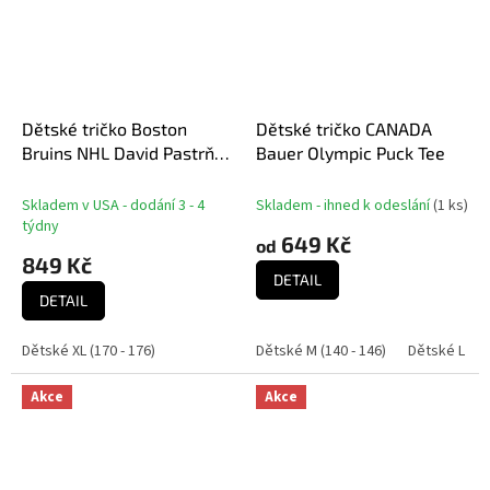
Dětské tričko Boston
Dětské tričko CANADA
Bruins NHL David Pastrňák
Bauer Olympic Puck Tee
#88 Player Name &
Number
Skladem v USA - dodání 3 - 4
Skladem - ihned k odeslání
(
1 ks
)
týdny
649 Kč
od
849 Kč
DETAIL
DETAIL
Dětské XL (170 - 176)
Dětské M (140 - 146)
Dětské L (152
Akce
Akce