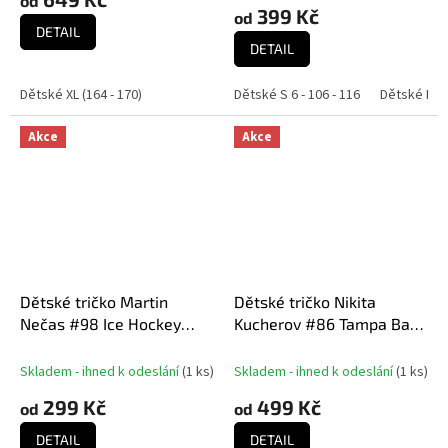
od
je
399 Kč
od
5,0
DETAIL
DETAIL
z
5
hvězdiček.
Dětské XL (164 - 170)
Dětské S 6 - 106 - 116
Dětské M 8 
Akce
Akce
Dětské tričko Martin
Dětské tričko Nikita
Nečas #98 Ice Hockey
Kucherov #86 Tampa Bay
World Championship
Lightning NHL Name
Czechia MS 2024
Number
Skladem - ihned k odeslání
(
1 ks
)
Skladem - ihned k odeslání
(
1 ks
)
299 Kč
499 Kč
od
od
DETAIL
DETAIL