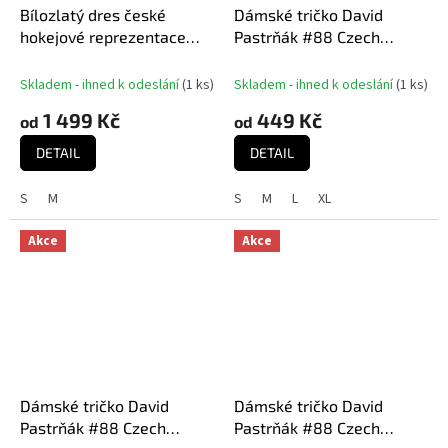
Bílozlatý dres české
Dámské tričko David
hokejové reprezentace
Pastrňák #88 Czech
Ondřej Palát #18 MISTŘI
National Emblem 2025
2024 CCM Fandres replica
Navy
Skladem - ihned k odeslání
(
1 ks
)
Skladem - ihned k odeslání
(
1 ks
)
1 499 Kč
449 Kč
od
od
DETAIL
DETAIL
S
M
S
M
L
XL
Akce
Akce
Dámské tričko David
Dámské tričko David
Pastrňák #88 Czech
Pastrňák #88 Czech