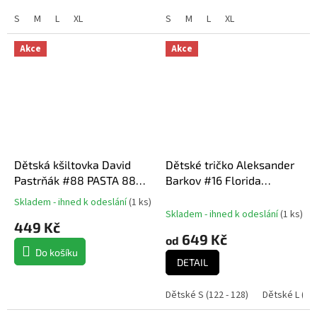
S
M
L
XL
S
M
L
XL
Akce
Akce
Dětská kšiltovka David
Dětské tričko Aleksander
Pastrňák #88 PASTA 88
Barkov #16 Florida
Exclusive Collection
Panthers NHL 2024
Skladem - ihned k odeslání
(
1 ks
)
Průměrné
Boston Bruins NHL
Stanley Cup Champions
Skladem - ihned k odeslání
(
1 ks
)
hodnocení
449 Kč
Name & Number
produktu
649 Kč
od
je
Do košíku
5,0
DETAIL
z
5
Dětské S (122 - 128)
Dětské L (152
hvězdiček.