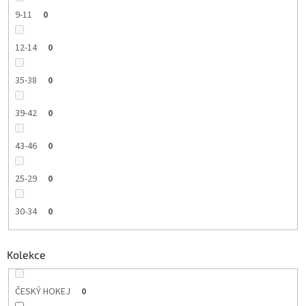
9-11
0
12-14
0
35-38
0
39-42
0
43-46
0
25-29
0
30-34
0
Kolekce
ČESKÝ HOKEJ
0