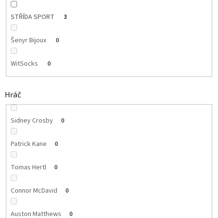
STŘÍDA SPORT
3
Šenyr Bijoux
0
WitSocks
0
Hráč
Sidney Crosby
0
Patrick Kane
0
Tomas Hertl
0
Connor McDavid
0
Auston Matthews
0