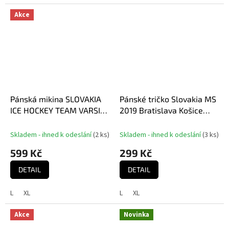
Akce
Pánská mikina SLOVAKIA
Pánské tričko Slovakia MS
ICE HOCKEY TEAM VARSITY
2019 Bratislava Košice
NAVY
World Championship
Official
Skladem - ihned k odeslání
(
2 ks
)
Skladem - ihned k odeslání
(
3 ks
)
599 Kč
299 Kč
DETAIL
DETAIL
L
XL
L
XL
Akce
Novinka