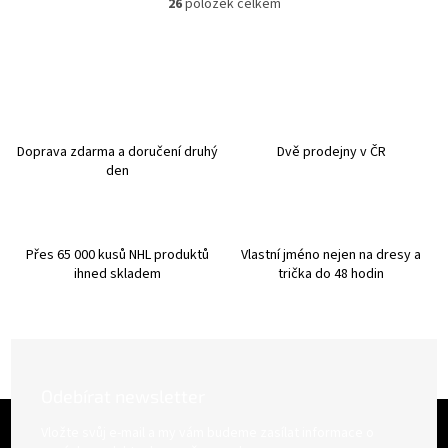
26
položek celkem
O
v
l
á
d
a
c
í
Doprava zdarma a doručení druhý
Dvě prodejny v ČR
p
den
r
v
k
y
Přes 65 000 kusů NHL produktů
Vlastní jméno nejen na dresy a
v
ihned skladem
trička do 48 hodin
ý
p
i
s
u
Odebírat newsletter
Z
á
Vložte svůj e-mail a my vám budeme zasílat informace o