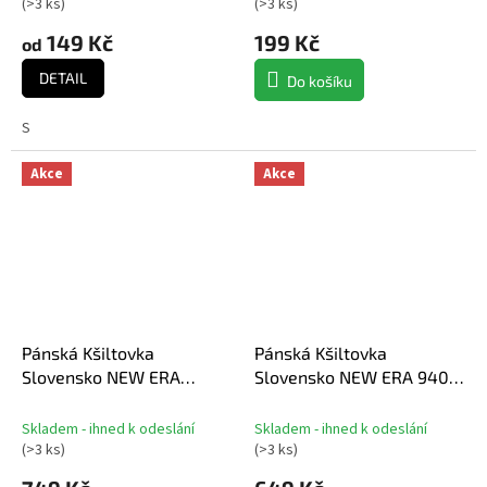
(
>3 ks
)
(
>3 ks
)
149 Kč
199 Kč
od
DETAIL
Do košíku
S
Akce
Akce
Pánská Kšiltovka
Pánská Kšiltovka
Slovensko NEW ERA
Slovensko NEW ERA 940K
Trucker core navy
Core 9forty black
Skladem - ihned k odeslání
Skladem - ihned k odeslání
(
>3 ks
)
(
>3 ks
)