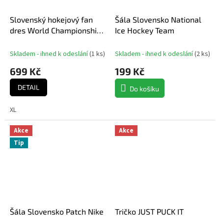
Slovenský hokejový fan
Šála Slovensko National
dres World Championship
Ice Hockey Team
2011 Bratislava + Košice
Skladem - ihned k odeslání
(
1 ks
)
Skladem - ihned k odeslání
(
2 ks
)
699 Kč
199 Kč
DETAIL
Do košíku
XL
Akce
Akce
Tip
Šála Slovensko Patch Nike
Tričko JUST PUCK IT