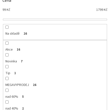
Cena
n
Nejdražší
99
Kč
1799
Kč
í
Nejprodávanější
p
r
Abecedně
o
d
Na skladě
26
u
k
t
Akce
16
ů
Novinka
7
Tip
1
MEGAVYPRODEJ
26
nad 60%
5
nad 40%
2