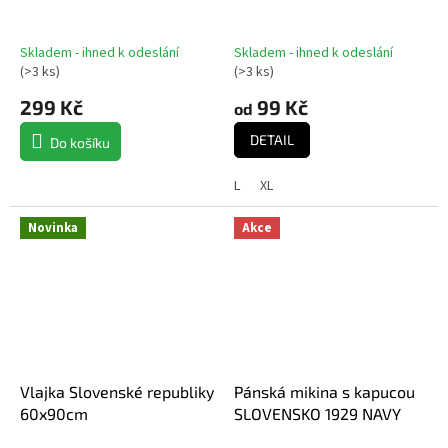
Skladem - ihned k odeslání
Skladem - ihned k odeslání
(
>3 ks
)
(
>3 ks
)
299 Kč
99 Kč
od
DETAIL
Do košíku
L
XL
Novinka
Akce
Vlajka Slovenské republiky
Pánská mikina s kapucou
60x90cm
SLOVENSKO 1929 NAVY