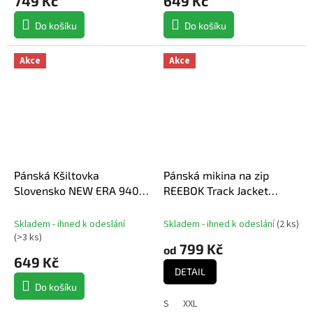
749 Kč
649 Kč
Do košíku
Do košíku
Akce
Akce
Pánská Kšiltovka
Pánská mikina na zip
Slovensko NEW ERA 940K
REEBOK Track Jacket
Core 9forty navy
SLOVAKIA NAVY
Skladem - ihned k odeslání
Skladem - ihned k odeslání
(
2 ks
)
(
>3 ks
)
799 Kč
od
649 Kč
DETAIL
Do košíku
S
XXL