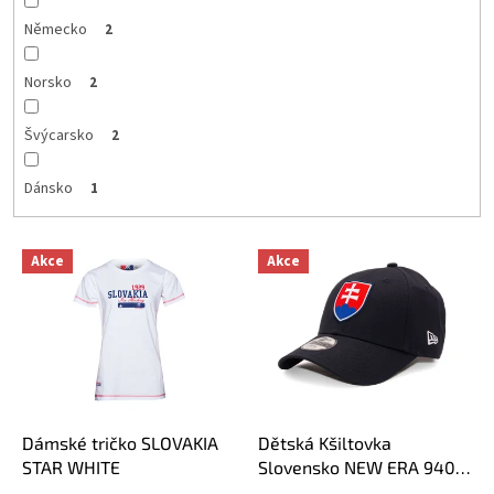
Německo
2
Norsko
2
Švýcarsko
2
Dánsko
1
V
Akce
Akce
ý
p
i
s
p
r
o
d
Dámské tričko SLOVAKIA
Dětská Kšiltovka
u
STAR WHITE
Slovensko NEW ERA 940K
k
Core 9forty kids