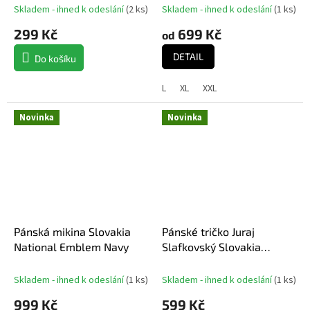
Skladem - ihned k odeslání
(
2 ks
)
Skladem - ihned k odeslání
(
1 ks
)
299 Kč
699 Kč
od
DETAIL
Do košíku
L
XL
XXL
Novinka
Novinka
Pánská mikina Slovakia
Pánské tričko Juraj
National Emblem Navy
Slafkovský Slovakia
National Emblem Navy
Skladem - ihned k odeslání
(
1 ks
)
Skladem - ihned k odeslání
(
1 ks
)
999 Kč
599 Kč