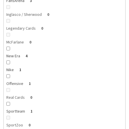
FansArena
3
Inglasco / Sherwood
0
Legendary Cards
0
McFarlane
0
New Era
4
Nike
1
Offensive
1
Real Cards
0
Sportteam
1
SportZoo
0