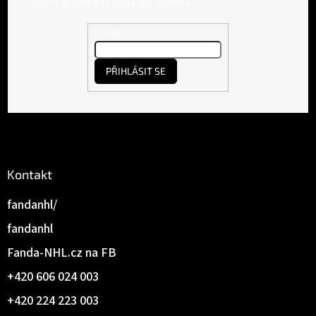
p
nových produktech na našem e-shopu.
a
t
E-mail
í
PŘIHLÁSIT SE
Kontakt
fandanhl/
fandanhl
Fanda-NHL.cz na FB
+420 606 024 003
+420 224 223 003