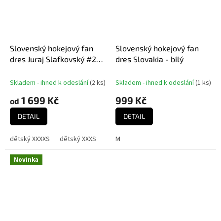
Slovenský hokejový fan
Slovenský hokejový fan
dres Juraj Slafkovský #20
dres Slovakia - bílý
CCM Hockey Slovakia -
Bílý
Skladem - ihned k odeslání
(
2 ks
)
Skladem - ihned k odeslání
(
1 ks
)
1 699 Kč
999 Kč
od
DETAIL
DETAIL
dětský XXXXS
dětský XXXS
dětský XXS
M
dětský XS
S
M
L
Novinka