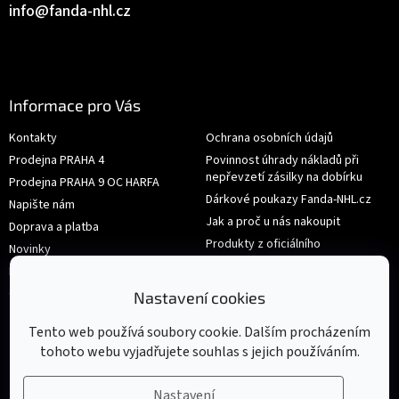
info
@
fanda-nhl.cz
Informace pro Vás
Kontakty
Ochrana osobních údajů
Prodejna PRAHA 4
Povinnost úhrady nákladů při
nepřevzetí zásilky na dobírku
Prodejna PRAHA 9 OC HARFA
Dárkové poukazy Fanda-NHL.cz
Napište nám
Jak a proč u nás nakoupit
Doprava a platba
Produkty z oficiálního
Novinky
shop.nhl.com
Hodnocení obchodu
Velikosti
Obchodní podmínky
Nastavení cookies
Výměna nebo vrácení zboží
Tento web používá soubory cookie. Dalším procházením
tohoto webu vyjadřujete souhlas s jejich používáním.
Nastavení