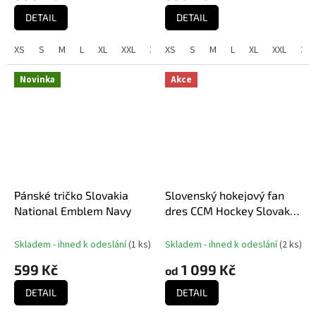
DETAIL
DETAIL
XS
S
M
L
XL
XXL
3XL
XS
S
M
L
XL
XXL
3XL
Novinka
Akce
Pánské tričko Slovakia
Slovenský hokejový fan
National Emblem Navy
dres CCM Hockey Slovakia
- Bílý
Skladem - ihned k odeslání
(
1 ks
)
Skladem - ihned k odeslání
(
2 ks
)
599 Kč
1 099 Kč
od
DETAIL
DETAIL