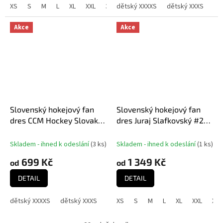
XS
S
M
L
XL
XXL
3XL
dětský XXXXS
dětský XXXS
dě
Akce
Akce
Slovenský hokejový fan
Slovenský hokejový fan
dres CCM Hockey Slovakia
dres Juraj Slafkovský #20
- modrý
CCM Hockey Slovakia -
Modrý
Skladem - ihned k odeslání
(
3 ks
)
Skladem - ihned k odeslání
(
1 ks
)
699 Kč
1 349 Kč
od
od
DETAIL
DETAIL
dětský XXXXS
dětský XXXS
dětský XXS
XS
S
M
dětský XS
L
XL
S
XXL
M
XXX
L