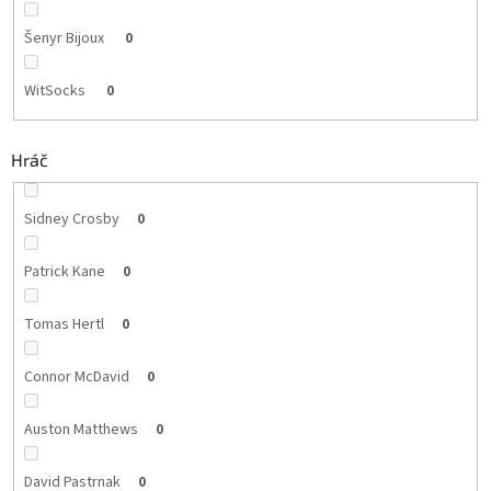
Šenyr Bijoux
0
WitSocks
0
Hráč
Sidney Crosby
0
Patrick Kane
0
Tomas Hertl
0
Connor McDavid
0
Auston Matthews
0
David Pastrnak
0