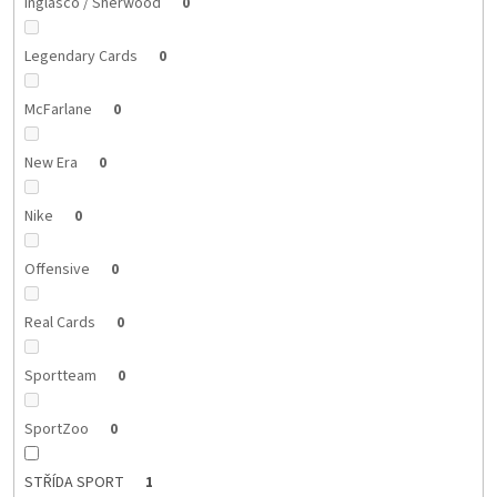
Inglasco / Sherwood
0
Legendary Cards
0
McFarlane
0
New Era
0
Nike
0
Offensive
0
Real Cards
0
Sportteam
0
SportZoo
0
STŘÍDA SPORT
1