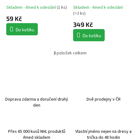
t
Skladem - ihned k odeslání
(
1 ks
)
Skladem - ihned k odeslání
ů
(
>3 ks
)
59 Kč
349 Kč
Do košíku
Do košíku
2
položek celkem
O
v
l
á
d
a
c
í
Doprava zdarma a doručení druhý
Dvě prodejny v ČR
p
den
r
v
k
y
Přes 65 000 kusů NHL produktů
Vlastní jméno nejen na dresy a
v
ihned skladem
trička do 48 hodin
ý