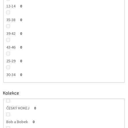
12-14
0
35-38
0
39-42
0
43-46
0
25-29
0
30-34
0
Kolekce
ČESKÝ HOKEJ
0
Bob a Bobek
0