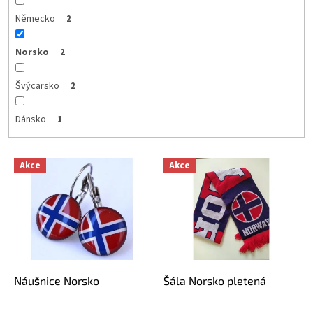
Německo
2
Norsko
2
Švýcarsko
2
Dánsko
1
V
Akce
Akce
ý
p
i
s
p
r
o
d
Náušnice Norsko
Šála Norsko pletená
u
k