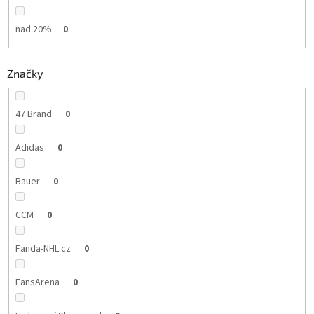
nad 20%
0
Značky
47 Brand
0
Adidas
0
Bauer
0
CCM
0
Fanda-NHL.cz
0
FansArena
0