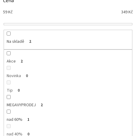
Cena
n
Nejdražší
59
Kč
349
Kč
í
Nejprodávanější
p
r
Abecedně
o
d
Na skladě
2
u
k
t
Akce
2
ů
Novinka
0
Tip
0
MEGAVYPRODEJ
2
nad 60%
1
nad 40%
0