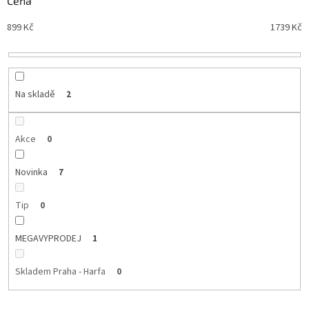
Cena
n
Nejdražší
899
Kč
1739
Kč
í
Nejprodávanější
p
r
Abecedně
o
d
Na skladě
2
u
k
t
Akce
0
ů
Novinka
7
Tip
0
MEGAVYPRODEJ
1
Skladem Praha - Harfa
0