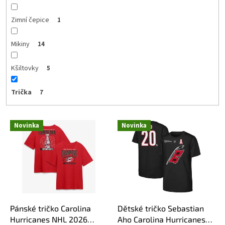
Zimní čepice
1
Mikiny
14
Kšiltovky
5
Trička
7
V
Novinka
Novinka
ý
p
i
s
p
r
o
d
Pánské tričko Carolina
Dětské tričko Sebastian
u
Hurricanes NHL 2026
Aho Carolina Hurricanes