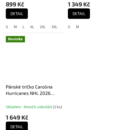
899 Kč
1 349 Kč
DETAIL
DETAIL
S
M
L
XL
2XL
3XL
S
M
Novinka
Pánské tričko Carolina
Hurricanes NHL 2026
Stanley Cup Champions
Authentic Locker Room
Skladem - ihned k odeslání
(
2 ks
)
1 649 Kč
DETAIL