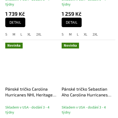
týdny
týdny
1 739 Kč
1 259 Kč
DETAIL
DETAIL
S
M
L
XL
2XL
S
M
L
XL
2XL
Novinka
Novinka
Pánské tričko Carolina
Pánské tričko Sebastian
Hurricanes NHL Heritage
Aho Carolina Hurricanes
Tri-Blend
NHL 2026 Stanley Cup
Champions Authentic
Skladem v USA - dodání 3 - 4
Skladem v USA - dodání 3 - 4
Stack Name & Number
týdny
týdny