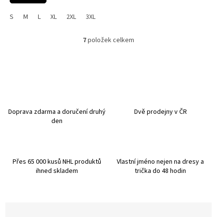
S
M
L
XL
2XL
3XL
7
položek celkem
O
v
l
á
d
a
c
í
Doprava zdarma a doručení druhý
Dvě prodejny v ČR
p
den
r
v
k
y
Přes 65 000 kusů NHL produktů
Vlastní jméno nejen na dresy a
v
ihned skladem
trička do 48 hodin
ý
p
i
s
u