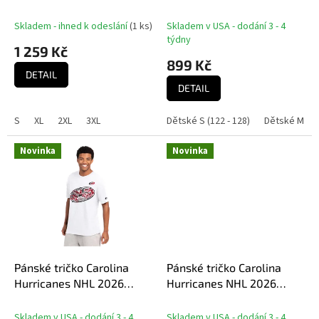
k
Stanley Cup Champions
NHL 2026 Stanley Cup
t
Signature Roster
Champions Name &
Skladem - ihned k odeslání
(
1 ks
)
Skladem v USA - dodání 3 - 4
ů
Number
týdny
1 259 Kč
899 Kč
DETAIL
DETAIL
S
XL
2XL
3XL
Dětské S (122 - 128)
Dětské M (14
Novinka
Novinka
Pánské tričko Carolina
Pánské tričko Carolina
Hurricanes NHL 2026
Hurricanes NHL 2026
Stanley Cup Champions
Stanley Cup Champions
Prime Time
Vintage Tri-Blend
Skladem v USA - dodání 3 - 4
Skladem v USA - dodání 3 - 4