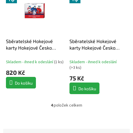
Tip
Tip
Sběratelské Hokejové
Sběratelské Hokejové
karty Hokejové Česko
karty Hokejové Česko
2026 Hobby box
2026 Hobby balíček
Skladem - ihned k odeslání
(
1 ks
)
Skladem - ihned k odeslání
(
>3 ks
)
820 Kč
75 Kč
Do košíku
Do košíku
4
položek celkem
O
v
l
á
d