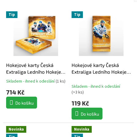
z
V
Tip
Tip
ý
í
p
i
r
s
p
r
o
k
d
Hokejové karty Česká
Hokejové karty Česká
t
u
Extraliga Ledního Hokeje
Extraliga Ledního Hokeje
k
2025-26 Series 2 Blaster
2025-26 Series 2 Blaster
Skladem - ihned k odeslání
(
1 ks
)
Průměrné
t
Box
Balíček
Skladem - ihned k odeslání
hodnocení
714 Kč
ů
(
>3 ks
)
produktu
je
119 Kč
Do košíku
5,0
z
Do košíku
5
hvězdiček.
Novinka
Novinka