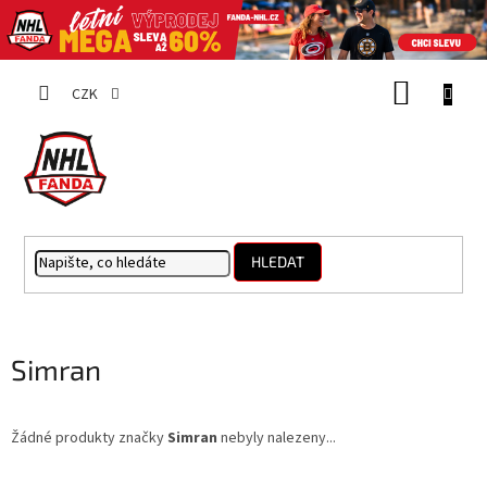
Přejít
NÁKUP
na
CZK
obsah
KOŠÍK
HLEDAT
Simran
Žádné produkty značky
Simran
nebyly nalezeny...