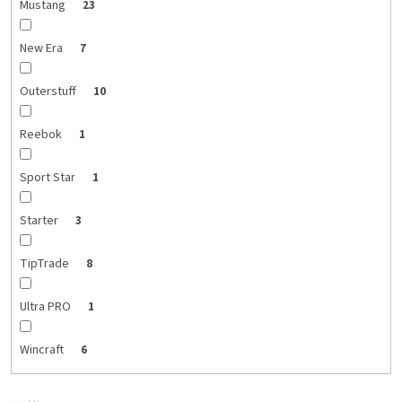
Mustang
23
New Era
7
Outerstuff
10
Reebok
1
Sport Star
1
Starter
3
TipTrade
8
Ultra PRO
1
Wincraft
6