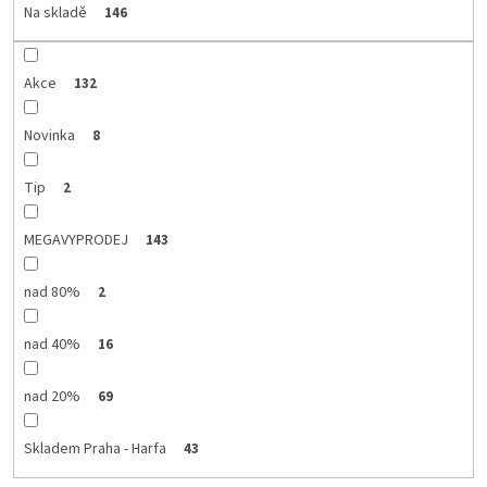
d
Na skladě
146
u
k
t
Akce
132
ů
Novinka
8
Tip
2
MEGAVYPRODEJ
143
nad 80%
2
nad 40%
16
nad 20%
69
Skladem Praha - Harfa
43