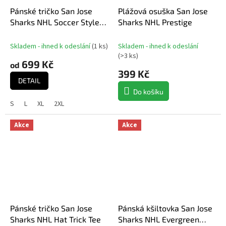
Pánské tričko San Jose
Plážová osuška San Jose
Sharks NHL Soccer Style
Sharks NHL Prestige
Jersey
Skladem - ihned k odeslání
(
1 ks
)
Skladem - ihned k odeslání
(
>3 ks
)
699 Kč
od
399 Kč
DETAIL
Do košíku
S
L
XL
2XL
Akce
Akce
Pánské tričko San Jose
Pánská kšiltovka San Jose
Sharks NHL Hat Trick Tee
Sharks NHL Evergreen