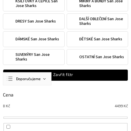
KŠILTOVKY A ČEPICE San
MIKINY A BUNDY San Jose
Jose Sharks
Sharks
DALŠÍ OBLEČENÍ San Jose
DRESY San Jose Sharks
Sharks
DÁMSKÉ San Jose Sharks
DĚTSKÉ San Jose Sharks
SUVENÝRY San Jose
OSTATNÍ San Jose Sharks
Sharks
Ř
Zavřít filtr
Doporučujeme
a
z
Nejlevnější
e
Cena
n
Nejdražší
8
Kč
4499
Kč
í
Nejprodávanější
p
r
Abecedně
o