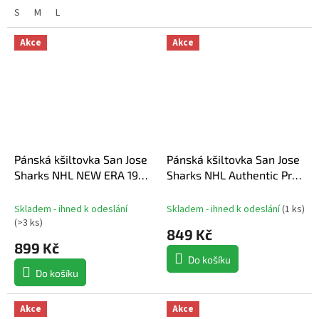
S
M
L
Akce
Akce
Pánská kšiltovka San Jose
Pánská kšiltovka San Jose
Sharks NHL NEW ERA 1920
Sharks NHL Authentic Pro
Emb patch
A/Cap Structured Mid-
Crown Adj Cap
Skladem - ihned k odeslání
Skladem - ihned k odeslání
(
1 ks
)
(
>3 ks
)
849 Kč
899 Kč
Do košíku
Do košíku
Akce
Akce