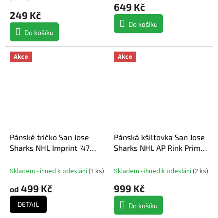
produktu
649 Kč
249 Kč
je
5,0
Do košíku
z
Do košíku
5
hvězdiček.
Akce
Akce
Pánské tričko San Jose
Pánská kšiltovka San Jose
Sharks NHL Imprint '47
Sharks NHL AP Rink Prime
SPLITTER Tee
Structured Mid Crown Adj.
Squarevisor Snapback
Skladem - ihned k odeslání
(
1 ks
)
Skladem - ihned k odeslání
(
2 ks
)
499 Kč
999 Kč
od
DETAIL
Do košíku