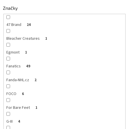
Značky
47 Brand
24
Bleacher Creatures
1
Egmont
1
Fanatics
49
Fanda-NHL.cz
2
FOCO
6
For Bare Feet
1
G-III
4