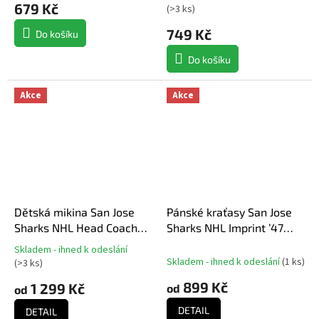
679 Kč
(
>3 ks
)
produktu
je
749 Kč
Do košíku
5,0
z
Do košíku
5
hvězdiček.
Akce
Akce
Dětská mikina San Jose
Pánské kraťasy San Jose
Sharks NHL Head Coach
Sharks NHL Imprint ’47
Hoody
HELIX Shorts
Skladem - ihned k odeslání
Průměrné
Skladem - ihned k odeslání
(
1 ks
)
(
>3 ks
)
hodnocení
produktu
899 Kč
1 299 Kč
od
od
je
DETAIL
5,0
DETAIL