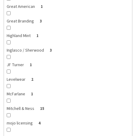
Great American
1
Great Branding
3
Highland Mint
1
Inglasco / Sherwood
3
JF Turner
1
Levelwear
2
McFarlane
1
Mitchell & Ness
15
mojo licensing
4