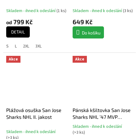
Trucker
Skladem - ihned k odeslání
(
1 ks
)
Skladem - ihned k odeslání
(
3 ks
)
799 Kč
649 Kč
od
DETAIL
Do košíku
S
L
2XL
3XL
Akce
Akce
Plážová osuška San Jose
Pánská kšiltovka San Jose
Sharks NHL II. jakost
Sharks NHL ’47 MVP
SNAPBACK camel beige
Skladem - ihned k odeslání
Průměrné
Skladem - ihned k odeslání
(
>3 ks
)
hodnocení
(
>3 ks
)