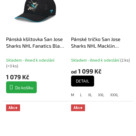
Pánská kšiltovka San Jose
Pánské tričko San Jose
Sharks NHL Fanatics Black
Sharks NHL Macklin
On Stage Podium Draft
Celebrini #71 Authentic
2026 A-Frame Adjustable
Stack Name and Number
Skladem - ihned k odeslání
Skladem - ihned k odeslání
(
2 ks
)
T-Shirt - Black
(
>3 ks
)
1 099 Kč
od
1 079 Kč
DETAIL
Do košíku
M
L
XL
XXL
XXXL
Akce
Akce