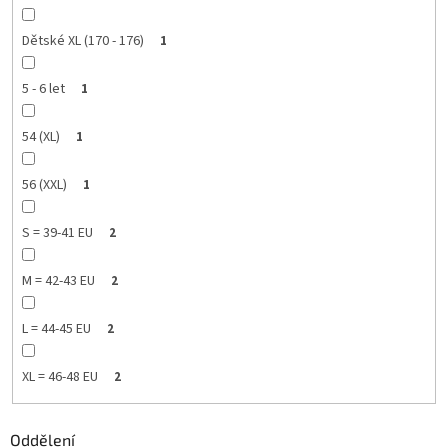
Dětské XL (170 - 176)
1
5 - 6 let
1
54 (XL)
1
56 (XXL)
1
S = 39-41 EU
2
M = 42-43 EU
2
L = 44-45 EU
2
XL = 46-48 EU
2
Oddělení