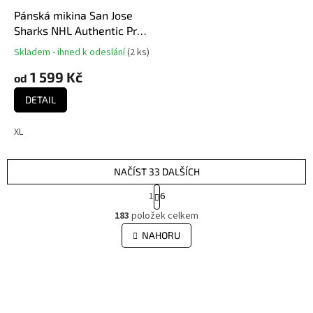
Pánská mikina San Jose
Sharks NHL Authentic Pro
Rink Poly Fleece POH
Skladem - ihned k odeslání
(
2 ks
)
Průměrné
hodnocení
1 599 Kč
od
produktu
je
DETAIL
5,0
z
XL
5
hvězdiček.
NAČÍST 33 DALŠÍCH
S
1
6
t
O
r
183
položek celkem
v
á
l
NAHORU
n
á
k
d
o
v
a
á
c
n
í
í