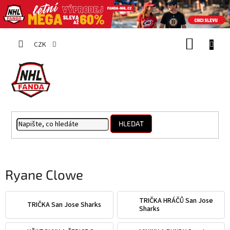
Přejít
NÁKUP
na
CZK
obsah
KOŠÍK
HLEDAT
Ryane Clowe
TRIČKA HRÁČŮ San Jose
TRIČKA San Jose Sharks
Sharks