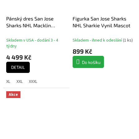
Pánský dres San Jose
Figurka San Jose Sharks
Sharks NHL Macklin
NHL Sharkie Vynil Mascot
Celebrini #71 Breakaway
Alternate Jersey
Skladem v USA - dodání 3 - 4
Skladem - ihned k odeslání
(
1 ks
)
týdny
899 Kč
4 499 Kč
Do košíku
DETAIL
XL
XXL
XXXL
Akce