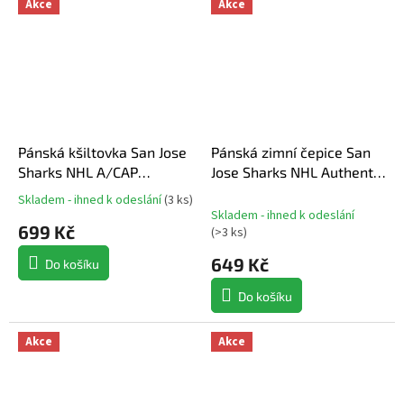
Akce
Akce
Pánská kšiltovka San Jose
Pánská zimní čepice San
Sharks NHL A/CAP
Jose Sharks NHL Authentic
Structured Adjustable
Pro A/Cap Cuffed Beanie
Skladem - ihned k odeslání
(
3 ks
)
Průměrné
Meshback
Skladem - ihned k odeslání
hodnocení
699 Kč
(
>3 ks
)
produktu
je
649 Kč
Do košíku
5,0
z
Do košíku
5
hvězdiček.
Akce
Akce