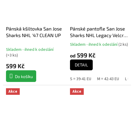
Pánská kšiltovka San Jose
Pánské pantofle San Jose
Sharks NHL '47 CLEAN UP
Sharks NHL Legacy Velcro
Sport Slide Slipper
Skladem - ihned k odeslání
(
2 ks
)
Průměrné
Skladem - ihned k odeslání
hodnocení
599 Kč
(
>3 ks
)
od
produktu
je
599 Kč
DETAIL
5,0
z
Do košíku
S = 39-41 EU
M = 42-43 EU
L = 4
5
hvězdiček.
Akce
Akce