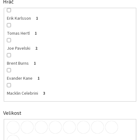
Hráč
Erik Karlsson
1
Tomas Hertl
1
Joe Pavelski
2
Brent Burns
1
Evander Kane
1
Macklin Celebrini
3
Velikost