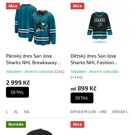
V
Akce
Akce
ý
p
i
s
p
r
o
d
Pánský dres San Jose
Dětský dres San Jose
u
Sharks NHL Breakaway
Sharks NHL Fashion
k
Home Jersey Teal
Hockey Jersey
Skladem - ihned k odeslání
(
2 ks
)
Skladem - ihned k odeslání
Průměrné
t
Průměrné
(
>3 ks
)
hodnocení
hodnocení
2 999 Kč
ů
produktu
produktu
899 Kč
od
je
DETAIL
je
5,0
5,0
DETAIL
z
z
5
5
L
XL
XXL
Dětské M (140 - 146)
Dětské L (152
hvězdiček.
hvězdiček.
Novinka
Akce