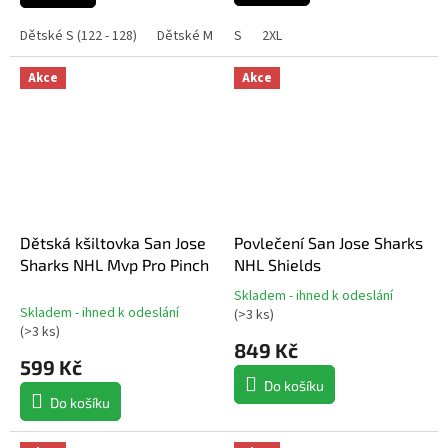
z
5
Dětské S (122 - 128)
Dětské M (140 - 146)
S
2XL
Dětské L (152 - 158)
Dě
hvězdiček.
Akce
Akce
Dětská kšiltovka San Jose
Povlečení San Jose Sharks
Sharks NHL Mvp Pro Pinch
NHL Shields
Skladem - ihned k odeslání
Průměrné
Skladem - ihned k odeslání
(
>3 ks
)
hodnocení
(
>3 ks
)
produktu
849 Kč
599 Kč
je
5,0
Do košíku
z
Do košíku
5
hvězdiček.