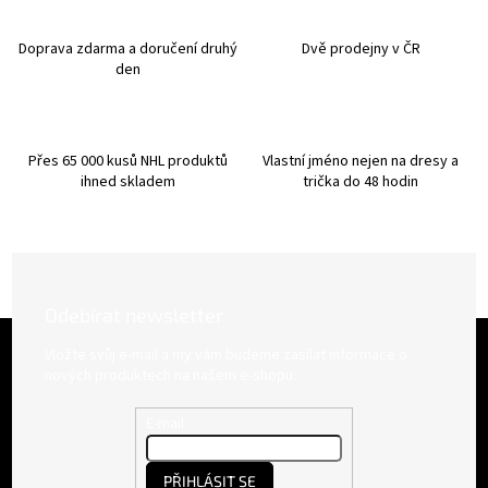
p
r
v
Doprava zdarma a doručení druhý
Dvě prodejny v ČR
k
den
y
v
ý
p
Přes 65 000 kusů NHL produktů
Vlastní jméno nejen na dresy a
i
ihned skladem
trička do 48 hodin
s
u
Odebírat newsletter
Z
á
Vložte svůj e-mail a my vám budeme zasílat informace o
p
nových produktech na našem e-shopu.
a
t
E-mail
í
PŘIHLÁSIT SE