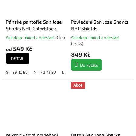
Pánské pantofle San Jose
Povlečení San Jose Sharks
Sharks NHL Colorblock
NHL Shields
Slipper
Skladem - ihned k odeslání
(
2 ks
)
Skladem - ihned k odeslání
Průměrné
Průměrné
(
>3 ks
)
hodnocení
hodnocení
549 Kč
od
produktu
produktu
849 Kč
je
DETAIL
je
5,0
5,0
Do košíku
z
z
S = 39-41 EU
M = 42-43 EU
L = 44-45 EU
XL = 46-48 EU
5
5
hvězdiček.
hvězdiček.
Akce
Mikroplyšové povlečení
Batoh San Jose Sharks