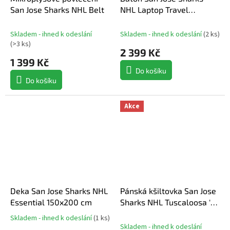
San Jose Sharks NHL Belt
NHL Laptop Travel
Backpack - Black
Skladem - ihned k odeslání
Skladem - ihned k odeslání
(
2 ks
)
(
>3 ks
)
2 399 Kč
1 399 Kč
Do košíku
Do košíku
Akce
Deka San Jose Sharks NHL
Pánská kšiltovka San Jose
Essential 150x200 cm
Sharks NHL Tuscaloosa '47
CLEAN UP
Skladem - ihned k odeslání
(
1 ks
)
Průměrné
Skladem - ihned k odeslání
hodnocení