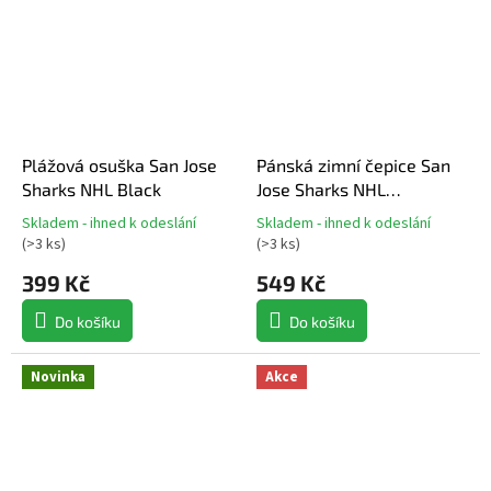
Plážová osuška San Jose
Pánská zimní čepice San
Sharks NHL Black
Jose Sharks NHL
Haymaker '47 CUFF KNIT
Skladem - ihned k odeslání
Skladem - ihned k odeslání
Průměrné
Průměrné
(
>3 ks
)
(
>3 ks
)
hodnocení
hodnocení
produktu
produktu
399 Kč
549 Kč
je
je
5,0
5,0
Do košíku
Do košíku
z
z
5
5
Novinka
Akce
hvězdiček.
hvězdiček.