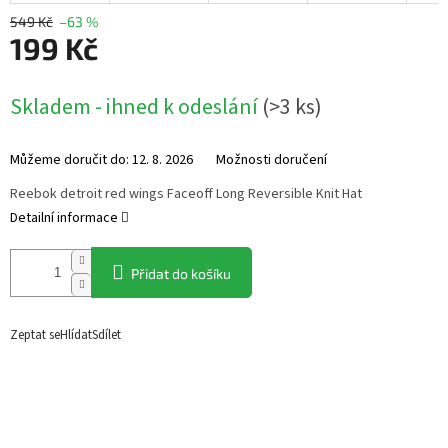
549 Kč
–63 %
199 Kč
Měrná
Skladem - ihned k odeslání
(
>3 ks
)
cena:
Můžeme doručit do:
12. 8. 2026
Možnosti doručení
Reebok detroit red wings Faceoff Long Reversible Knit Hat
Detailní informace
Přidat do košíku
Zeptat se
Hlídat
Sdílet