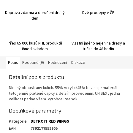
Doprava zdarma a doručení druhý
Dvě prodejny v ČR
den
Přes 65 000 kusů NHL produktů
Vlastní jméno nejen na dresy a
ihned skladem
trička do 48 hodin
Popis
Podobné (9)
Hodnocení
Diskuze
Detailní popis produktu
Dlouhý oboustraný kulich. 55% Acrylic/45% bavlna je materiál
této jemně pletené čapky s delším provedením. UNISEX , jedna
velikost padne všem. Výrobce Reebok
Doplňkové parametry
Kategorie
:
DETROIT RED WINGS
EAN
:
7392177552905