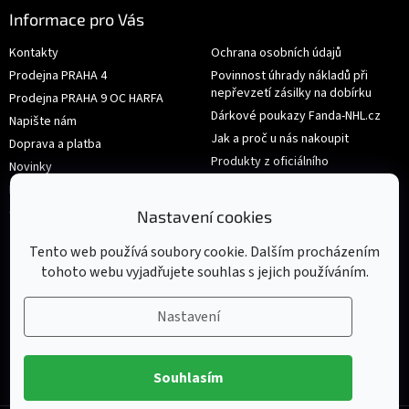
Informace pro Vás
Kontakty
Ochrana osobních údajů
Prodejna PRAHA 4
Povinnost úhrady nákladů při
nepřevzetí zásilky na dobírku
Prodejna PRAHA 9 OC HARFA
Dárkové poukazy Fanda-NHL.cz
Napište nám
Jak a proč u nás nakoupit
Doprava a platba
Produkty z oficiálního
Novinky
shop.nhl.com
Hodnocení obchodu
Velikosti
Obchodní podmínky
Nastavení cookies
Výměna nebo vrácení zboží
Tento web používá soubory cookie. Dalším procházením
tohoto webu vyjadřujete souhlas s jejich používáním.
Nastavení
Souhlasím