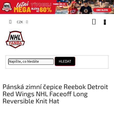
Přejít
NÁKUP
na
CZK
obsah
KOŠÍK
HLEDAT
Pánská zimní čepice Reebok Detroit
Red Wings NHL Faceoff Long
Reversible Knit Hat