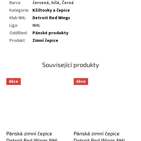
Barva
:
červená, bílá, Černá
Kategorie
:
Kšiltovky a čepice
Klub NHL
:
Detroit Red Wings
Liga
:
NHL
Oddělení
:
Pánské produkty
Produkt
:
Zimní čepice
Související produkty
Akce
Akce
Pánská zimní čepice
Pánská zimní čepice
Detroit Red Wings NHL
Detroit Red Wings NHL